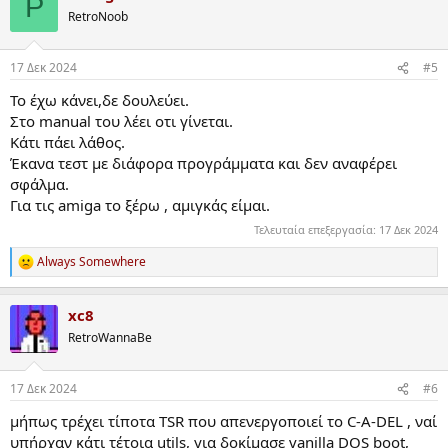
P
RetroNoob
17 Δεκ 2024
#5
Το έχω κάνει,δε δουλεύει.
Στο manual του λέει οτι γίνεται.
Κάτι πάει λάθος.
Έκανα τεστ με διάφορα προγράμματα και δεν αναφέρει
σφάλμα.
Για τις amiga το ξέρω , αμιγκάς είμαι.
Τελευταία επεξεργασία:
17 Δεκ 2024
Always Somewhere
R
e
a
xc8
c
t
RetroWannaBe
i
o
n
17 Δεκ 2024
#6
s
:
μήπως τρέχει τίποτα TSR που απενεργοποιεί το C-A-DEL , ναί
υπήρχαν κάτι τέτοια utils, για δοκίμασε vanilla DOS boot,