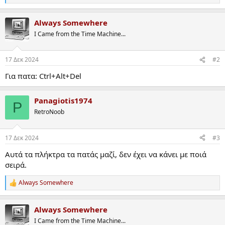
e
a
Always Somewhere
c
t
I Came from the Time Machine...
i
o
n
17 Δεκ 2024
#2
s
:
Για πατα: Ctrl+Alt+Del
Panagiotis1974
P
RetroNoob
17 Δεκ 2024
#3
Αυτά τα πλήκτρα τα πατάς μαζί, δεν έχει να κάνει με ποιά
σειρά.
Always Somewhere
R
e
a
Always Somewhere
c
t
I Came from the Time Machine...