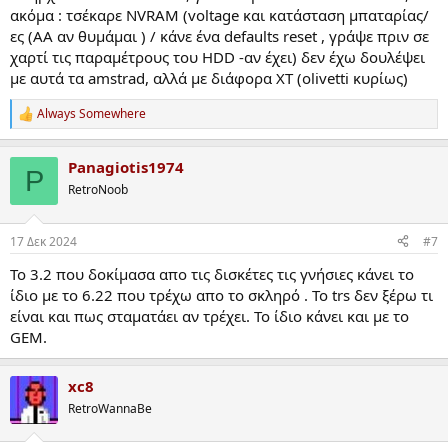
ακόμα : τσέκαρε NVRAM (voltage και κατάσταση μπαταρίας/
ες (ΑΑ αν θυμάμαι ) / κάνε ένα defaults reset , γράψε πριν σε
χαρτί τις παραμέτρους του HDD -αν έχει) δεν έχω δουλέψει
με αυτά τα amstrad, αλλά με διάφορα ΧΤ (olivetti κυρίως)
Always Somewhere
R
e
a
Panagiotis1974
c
P
t
RetroNoob
i
o
n
17 Δεκ 2024
#7
s
:
Το 3.2 που δοκίμασα απο τις δισκέτες τις γνήσιες κάνει το
ίδιο με το 6.22 που τρέχω απο το σκληρό . Το trs δεν ξέρω τι
είναι και πως σταματάει αν τρέχει. Το ίδιο κάνει και με το
GEM.
xc8
RetroWannaBe