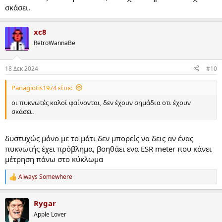
σκάσει.
xc8
RetroWannaBe
18 Δεκ 2024
#10
Panagiotis1974 είπε:
οι πυκνωτές καλοί φαίνονται, δεν έχουν σημάδια οτι έχουν
σκάσει.
δυστυχώς μόνο με το μάτι δεν μπορείς να δεις αν ένας
πυκνωτής έχει πρόβλημα, βοηθάει ενα ESR meter που κάνει
μέτρηση πάνω στο κύκλωμα
Always Somewhere
R
e
a
Rygar
c
t
Apple Lover
i