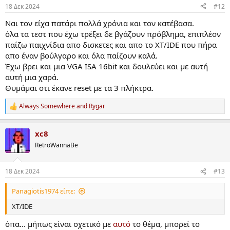
n
18 Δεκ 2024
#12
s
:
Ναι τον είχα πατάρι πολλά χρόνια και τον κατέβασα.
όλα τα τεστ που έχω τρέξει δε βγάζουν πρόβλημα, επιπλέον
παίζω παιχνίδια απο δισκετες και απο το XT/IDE που πήρα
απο έναν βούλγαρο και όλα παίζουν καλά.
Έχω βρει και μια VGA ISA 16bit και δουλεύει και με αυτή
αυτή μια χαρά.
Θυμάμαι οτι έκανε reset με τα 3 πλήκτρα.
Always Somewhere
and
Rygar
R
e
a
xc8
c
t
RetroWannaBe
i
o
n
18 Δεκ 2024
#13
s
:
Panagiotis1974 είπε:
XT/IDE
όπα... μήπως είναι σχετικό με
αυτό
το θέμα, μπορεί το