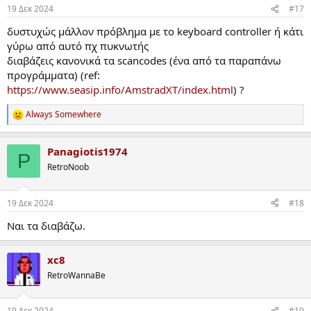
19 Δεκ 2024
#17
δυστυχώς μάλλον πρόβλημα με το keyboard controller ή κάτι
γύρω από αυτό πχ πυκνωτής
διαβάζεις κανονικά τα scancodes (ένα από τα παραπάνω
προγράμματα) (ref:
https://www.seasip.info/AmstradXT/index.html
) ?
Always Somewhere
R
e
a
Panagiotis1974
c
P
t
RetroNoob
i
o
n
19 Δεκ 2024
#18
s
:
Ναι τα διαβάζω.
xc8
RetroWannaBe
19 Δεκ 2024
#19