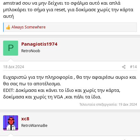
amstrad σου να μην δείχνει το σφάλμα αυτό και απλά
μπλοκάρει το σήμα για reset, για δοκίμασε χωρίς την κάρτα
αυτή
Always Somewhere
R
e
a
Panagiotis1974
c
P
t
RetroNoob
i
o
n
18 Δεκ 2024
#14
s
:
Eυχαριστώ για την πληροφορία , θα την αφαιρέσω αυριο και
θα σας πω το αποτέλεσμα.
EDIT: Δοκίμασα και κάνει το ίδιο και χωρίς την κάρτα,
δοκίμασα και χωρίς τη VGA ,και πάλι τα ίδια.
Τελευταία επεξεργασία:
19 Δεκ 2024
xc8
RetroWannaBe