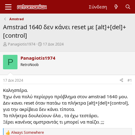
Σύνδεση
Amstrad
Amstrad 1640 δεν κάνει reset με [alt]+[del]+
[control]
Έ
Η
Panagiotis1974
17 Δεκ 2024
ν
μ
α
ε
Panagiotis1974
P
ρ
ρ
RetroNoob
ξ
ο
η
μ
μ
η
17 Δεκ 2024
#1
ί
ν
ζ
ί
Καλησπέρα.
α
α
Έχω ένα πολύ περίεργο πρόβλημα στον amstrad 1640 μου.
ς
έ
Δεν κανει reset όταν πατάω τα πλήκτρα [alt]+[del]+[control],
ν
για την ακρίβεια δεν κάνει τίποτα.
α
ρ
Τα πλήκτρα δουλεύουν όλα , τα έχω τεστάρει.
ξ
Ξέρει κανένας αμστραντάς τι μπορεί να παίζει ;;;
η
ς
Always Somewhere
R