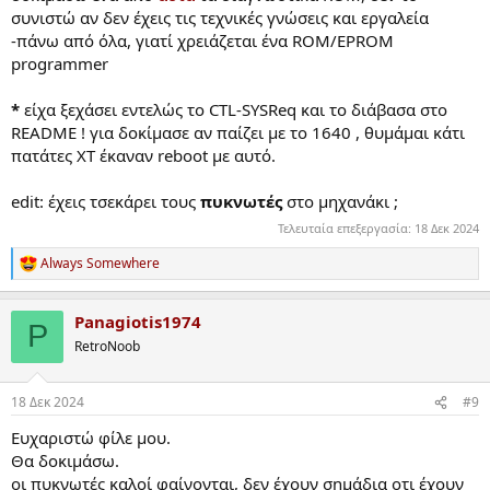
συνιστώ αν δεν έχεις τις τεχνικές γνώσεις και εργαλεία
-πάνω από όλα, γιατί χρειάζεται ένα ROM/EPROM
programmer
*
είχα ξεχάσει εντελώς το CTL-SYSReq και το διάβασα στο
README ! για δοκίμασε αν παίζει με το 1640 , θυμάμαι κάτι
πατάτες ΧΤ έκαναν reboot με αυτό.
edit: έχεις τσεκάρει τους
πυκνωτές
στο μηχανάκι ;
Τελευταία επεξεργασία:
18 Δεκ 2024
Always Somewhere
R
e
a
Panagiotis1974
c
P
t
RetroNoob
i
o
n
18 Δεκ 2024
#9
s
:
Ευχαριστώ φίλε μου.
Θα δοκιμάσω.
οι πυκνωτές καλοί φαίνονται, δεν έχουν σημάδια οτι έχουν