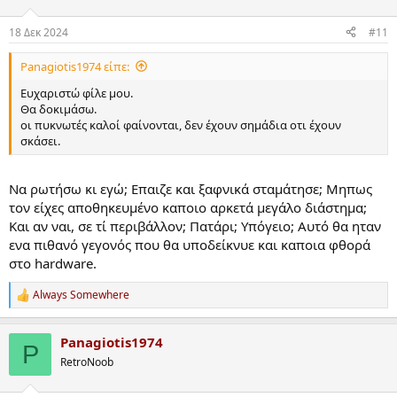
o
n
18 Δεκ 2024
#11
s
:
Panagiotis1974 είπε:
Ευχαριστώ φίλε μου.
Θα δοκιμάσω.
οι πυκνωτές καλοί φαίνονται, δεν έχουν σημάδια οτι έχουν
σκάσει.
Να ρωτήσω κι εγώ; Επαιζε και ξαφνικά σταμάτησε; Μηπως
τον είχες αποθηκευμένο καποιο αρκετά μεγάλο διάστημα;
Και αν ναι, σε τί περιβάλλον; Πατάρι; Υπόγειο; Αυτό θα ηταν
ενα πιθανό γεγονός που θα υποδείκνυε και καποια φθορά
στο hardware.
Always Somewhere
R
e
a
Panagiotis1974
c
P
t
RetroNoob
i
o