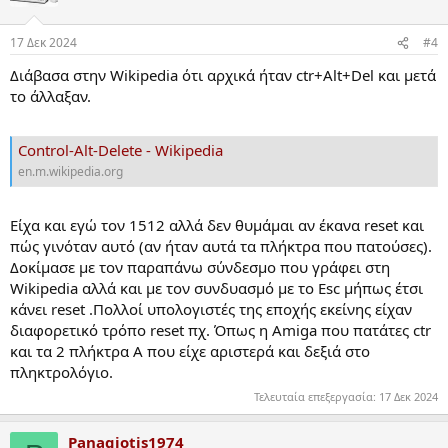
i
o
n
17 Δεκ 2024
#4
s
:
Διάβασα στην Wikipedia ότι αρχικά ήταν ctr+Alt+Del και μετά
το άλλαξαν.
Control-Alt-Delete - Wikipedia
en.m.wikipedia.org
Είχα και εγώ τον 1512 αλλά δεν θυμάμαι αν έκανα reset και
πώς γινόταν αυτό (αν ήταν αυτά τα πλήκτρα που πατούσες).
Δοκίμασε με τον παραπάνω σύνδεσμο που γράφει στη
Wikipedia αλλά και με τον συνδυασμό με το Esc μήπως έτσι
κάνει reset .Πολλοί υπολογιστές της εποχής εκείνης είχαν
διαφορετικό τρόπο reset πχ. Όπως η Amiga που πατάτες ctr
και τα 2 πλήκτρα Α που είχε αριστερά και δεξιά στο
πληκτρολόγιο.
Τελευταία επεξεργασία:
17 Δεκ 2024
Panagiotis1974