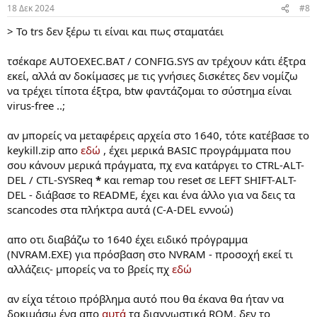
18 Δεκ 2024
#8
> Το trs δεν ξέρω τι είναι και πως σταματάει
τσέκαρε AUTOEXEC.BAT / CONFIG.SYS αν τρέχουν κάτι έξτρα
εκεί, αλλά αν δοκίμασες με τις γνήσιες δισκέτες δεν νομίζω
να τρέχει τίποτα έξτρα, btw φαντάζομαι το σύστημα είναι
virus-free ..;
αν μπορείς να μεταφέρεις αρχεία στο 1640, τότε κατέβασε το
keykill.zip απο
εδώ
, έχει μερικά BASIC προγράμματα που
σου κάνουν μερικά πράγματα, πχ ενα κατάργει το CTRL-ALT-
DEL / CTL-SYSReq
*
και remap του reset σε LEFT SHIFT-ALT-
DEL - διάβασε το README, έχει και ένα άλλο για να δεις τα
scancodes στα πλήκτρα αυτά (C-A-DEL εννοώ)
απο οτι διαβάζω το 1640 έχει ειδικό πρόγραμμα
(NVRAM.EXE) για πρόσβαση στο NVRAM - προσοχή εκεί τι
αλλάζεις- μπορείς να το βρείς πχ
εδώ
αν είχα τέτοιο πρόβλημα αυτό που θα έκανα θα ήταν να
δοκιμάσω ένα απο
αυτά
τα διαγνωστικά ROM, δεν το