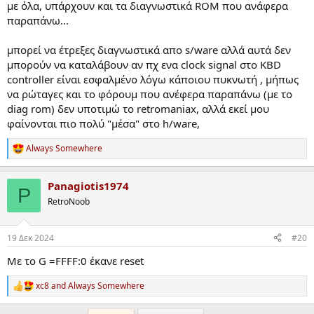
με όλα, υπάρχουν και τα διαγνωστικά ROM που ανάφερα
παραπάνω...
μπορεί να έτρεξες διαγνωστικά απο s/ware αλλά αυτά δεν
μπορούν να καταλάβουν αν πχ ενα clock signal στο KBD
controller είναι εσφαλμένο λόγω κάποιου πυκνωτή , μήπως
να ρώταγες και το φόρουμ που ανέφερα παραπάνω (με το
diag rom) δεν υποτιμώ το retromaniax, αλλά εκεί μου
φαίνονται πιο πολύ "μέσα" στο h/ware,
Always Somewhere
R
e
a
Panagiotis1974
c
P
t
RetroNoob
i
o
n
19 Δεκ 2024
#20
s
:
Mε το G =FFFF:0 έκανε reset
xc8
and
Always Somewhere
R
e
a