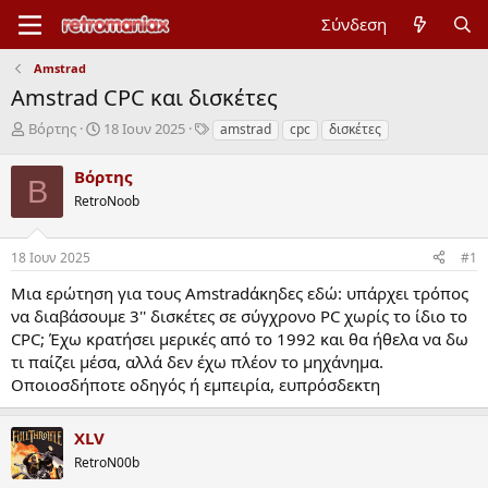
Σύνδεση
Amstrad
Amstrad CPC και δισκέτες
Έ
Η
Ε
Βόρτης
18 Ιουν 2025
amstrad
cpc
δισκέτες
ν
μ
τ
α
ε
ι
Βόρτης
Β
ρ
ρ
κ
RetroNoob
ξ
ο
έ
η
μ
τ
μ
η
ε
18 Ιουν 2025
#1
ί
ν
ς
ζ
ί
Μια ερώτηση για τους Amstradάκηδες εδώ: υπάρχει τρόπος
α
α
να διαβάσουμε 3'' δισκέτες σε σύγχρονο PC χωρίς το ίδιο το
ς
έ
CPC; Έχω κρατήσει μερικές από το 1992 και θα ήθελα να δω
ν
τι παίζει μέσα, αλλά δεν έχω πλέον το μηχάνημα.
α
ρ
Οποιοσδήποτε οδηγός ή εμπειρία, ευπρόσδεκτη
ξ
η
XLV
ς
RetroN00b