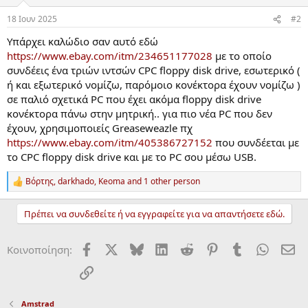
18 Ιουν 2025
#2
Υπάρχει καλώδιο σαν αυτό εδώ
https://www.ebay.com/itm/234651177028
με το οποίο
συνδέεις ένα τριών ιντσών CPC floppy disk drive, εσωτερικό (
ή και εξωτερικό νομίζω, παρόμοιο κονέκτορα έχουν νομίζω )
σε παλιό σχετικά PC που έχει ακόμα floppy disk drive
κονέκτορα πάνω στην μητρική.. για πιο νέα PC που δεν
έχουν, χρησιμοποιείς Greaseweazle πχ
https://www.ebay.com/itm/405386727152
που συνδέεται με
το CPC floppy disk drive και με το PC σου μέσω USB.
Βόρτης
,
darkhado
,
Keoma
and 1 other person
R
e
a
Πρέπει να συνδεθείτε ή να εγγραφείτε για να απαντήσετε εδώ.
c
t
i
Facebook
X
Bluesky
LinkedIn
Reddit
Pinterest
Tumblr
WhatsA
ΗΛ
Κοινοποίηση:
o
n
Σύνδεσμος
s
:
Amstrad