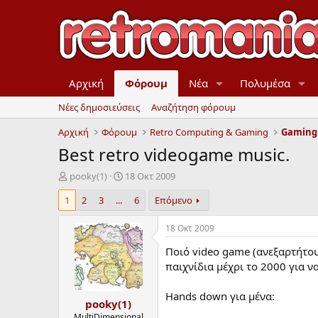
Αρχική
Φόρουμ
Νέα
Πολυμέσα
Νέες δημοσιεύσεις
Αναζήτηση φόρουμ
Αρχική
Φόρουμ
Retro Computing & Gaming
Gaming
Best retro videogame music.
Έ
Η
pooky(1)
18 Οκτ 2009
ν
μ
1
2
3
...
6
Επόμενο
α
ε
ρ
ρ
ξ
ο
18 Οκτ 2009
η
μ
Ποιό video game (ανεξαρτήτου
μ
η
ί
ν
παιχνίδια μέχρι το 2000 για ν
ζ
ί
α
α
Hands down για μένα:
pooky(1)
ς
έ
ν
MultiDimensional