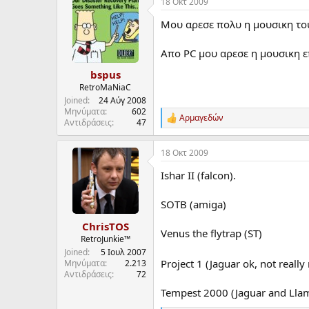
18 Οκτ 2009
c
t
Μου αρεσε πολυ η μουσικη του 
i
o
n
Απο PC μου αρεσε η μουσικη επ
s
:
bspus
RetroMaNiaC
Joined
24 Αύγ 2008
Μηνύματα
602
Αρμαγεδών
R
Αντιδράσεις
47
e
a
18 Οκτ 2009
c
t
Ishar II (falcon).
i
o
n
SOTB (amiga)
s
:
ChrisTOS
Venus the flytrap (ST)
RetroJunkie™
Joined
5 Ιουλ 2007
Project 1 (Jaguar ok, not really
Μηνύματα
2.213
Αντιδράσεις
72
Tempest 2000 (Jaguar and Llam