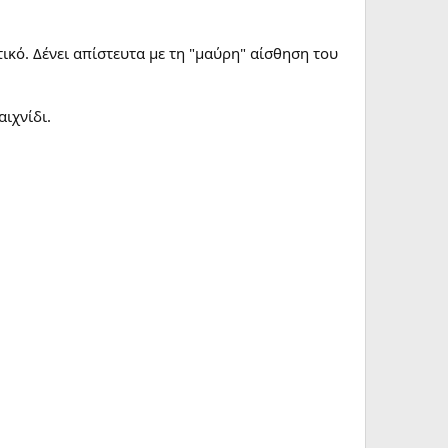
ικό. Δένει απίστευτα με τη "μαύρη" αίσθηση του
ιχνίδι.