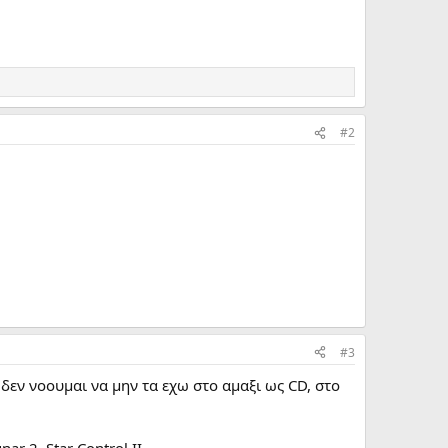
#2
#3
 δεν νοουμαι να μην τα εχω στο αμαξι ως CD, στο
ar 2, Star Control II