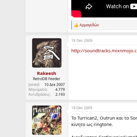
Αρμαγεδών
R
e
a
18 Οκτ 2009
c
t
http://soundtracks.mixnmojo.
i
o
n
s
:
Rakeesh
RetroDB Feeder
Joined
10 Δεκ 2007
Μηνύματα
4.779
Αντιδράσεις
2.193
18 Οκτ 2009
Το Turrican2, Outrun και το S
κινητο ως ringtone.
Διεκδικητες: Castlevania:Symph