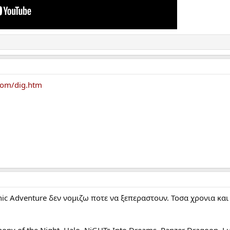
com/dig.htm
onic Adventure δεν νομιζω ποτε να ξεπεραστουν. Τοσα χρονια και
ony of the Night, Halo, NiGHTs Into Dreams, Panzer Dragoon, Lun