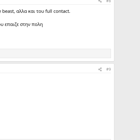
#8
ast, αλλα και του full contact.
ου επαιζε στην πολη
#9