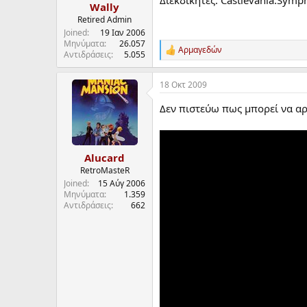
Wally
Retired Admin
Joined
19 Ιαν 2006
Μηνύματα
26.057
Αρμαγεδών
R
Αντιδράσεις
5.055
e
a
18 Οκτ 2009
c
t
Δεν πιστεύω πως μπορεί να αρ
i
o
n
s
:
Alucard
RetroMasteR
Joined
15 Αύγ 2006
Μηνύματα
1.359
Αντιδράσεις
662