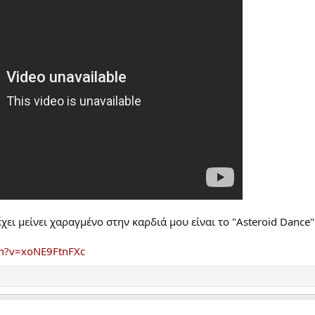
χει μείνει χαραγμένο στην καρδιά μου είναι το "Asteroid Dance"
ch?v=xoNE9FtnFXc