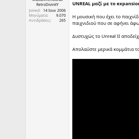
UNREAL μαζί με το expansion
RetroDivinitY
α
ρ
Joined
14 Ιουν 2006
Μηνύματα
9.070
ξ
Η μουσική που έχει το παιχνίδ
Αντιδράσεις
265
η
παιχνιδιού που σε αφήνει άφω
ς
Δυστυχώς το Unreal II αποδείχ
Απολαύστε μερικά κομμάτια του