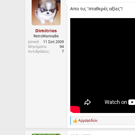
t
Απο τις "σταθερές αξίες"!
i
o
n
s
:
Dimitrios
RetroWannaBe
Joined
11 Σεπ 2009
Μηνύματα
94
Αντιδράσεις
7
Αρμαγεδών
R
e
a