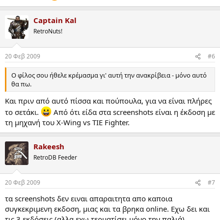
Captain Kal
RetroNuts!
20 Φεβ 2009
#6
O φίλος σου ήθελε κρέμασμα γι' αυτή την ανακρίβεια - μόνο αυτό
θα πω.
Και πριν από αυτό πίσσα και πούπουλα, για να είναι πλήρες
το σετάκι.
Από ότι είδα στα screenshots είναι η έκδοση με
τη μηχανή του X-Wing vs TIE Fighter.
Rakeesh
RetroDB Feeder
20 Φεβ 2009
#7
τα screenshots δεν ειναι απαραιτητα απο καποια
συγκεκριμενη εκδοση, μιας και τα βρηκα online. Εχω δει και
τις 3 εκδόσεις (αλλα εχω τερματίσει μόνο την παλιά)