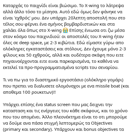
Καταρχάς το παιχνίδι είναι βιώσιμο. Το X-wing το λάτρεψα
αλλά άλλο τόσο το μίσησα. Αυτό εδώ όμως δεν φάνηκε να
είναι 'εχθρός' μου. Δεν υπάρχει 20λεπτη αποστολή που στο
τέλος σου φέρνει ένα σμήνος βομβαρδιστικών και στα
χαλάει όλα όπως στο X-wing
Επίσης ένιωσα οτι ζω μέσα
στον κόσμο του παιχνιδιού: οι αποστολές του X-wing ήταν
όλες σε deep space, με 2-3 κιβώτια. Εδώ είμαστε γύρω απο
ολόκληρες εγκαταστάσεις και στόλους. Δεν έχουμε μόνο 2-3
φίλους και 50 εχθρούς, αλλά και ουδέτερα σκάφη που ειτε
πηγαινοέρχονται ειτε ειναι παρκαρισμένα, το καθένα να
εκτελεί τα προ-προγραμματισμένα scripts του σεναρίου.
Τι να πω για το διαστημικό εργοστάσιο (ολόκληρο γομάρι)
που πρεπει να διαλυσετε ολομόναχοι με ενα missile boat (και
αποθεμα 100 ρουκετων)!!
Υπάρχει επίσης ένα status screen που μας δειχνει την
κατασταση και τις ενέργειες του κάθε σκάφους, και το χρόνο
που του απομένει. Άλλο πλεονέκτημα είναι το οτι μπορούμε
να δούμε ανα πάσα στιγμή λεπτομερώς τα Objectives
(primary και secondary). Υπάρχουν και bonus objectives τα