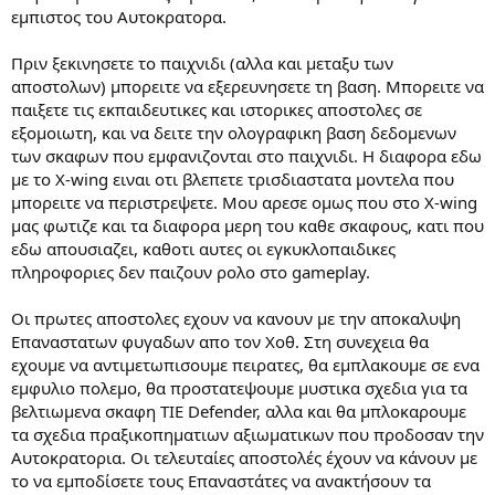
εμπιστος του Αυτοκρατορα.
Πριν ξεκινησετε το παιχνιδι (αλλα και μεταξυ των
αποστολων) μπορειτε να εξερευνησετε τη βαση. Μπορειτε να
παιξετε τις εκπαιδευτικες και ιστορικες αποστολες σε
εξομοιωτη, και να δειτε την ολογραφικη βαση δεδομενων
των σκαφων που εμφανιζονται στο παιχνιδι. Η διαφορα εδω
με το X-wing ειναι οτι βλεπετε τρισδιαστατα μοντελα που
μπορειτε να περιστρεψετε. Μου αρεσε ομως που στο X-wing
μας φωτιζε και τα διαφορα μερη του καθε σκαφους, κατι που
εδω απουσιαζει, καθοτι αυτες οι εγκυκλοπαιδικες
πληροφοριες δεν παιζουν ρολο στο gameplay.
Οι πρωτες αποστολες εχουν να κανουν με την αποκαλυψη
Επαναστατων φυγαδων απο τον Χοθ. Στη συνεχεια θα
εχουμε να αντιμετωπισουμε πειρατες, θα εμπλακουμε σε ενα
εμφυλιο πολεμο, θα προστατεψουμε μυστικα σχεδια για τα
βελτιωμενα σκαφη TIE Defender, αλλα και θα μπλοκαρουμε
τα σχεδια πραξικοπηματιων αξιωματικων που προδοσαν την
Αυτοκρατορια. Οι τελευταίες αποστολές έχουν να κάνουν με
το να εμποδίσετε τους Επαναστάτες να ανακτήσουν τα