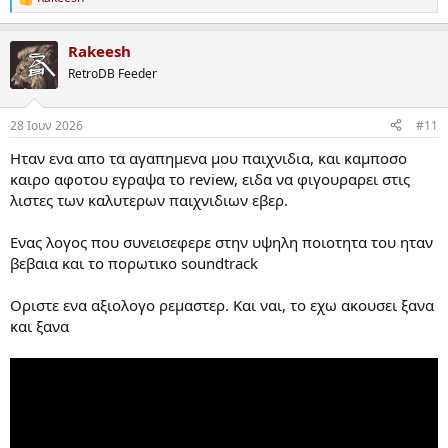
R
e
a
Rakeesh
c
t
RetroDB Feeder
i
o
n
28 Ιουν 2026
#11
s
:
Ηταν ενα απο τα αγαπημενα μου παιχνιδια, και καμποσο
καιρο αφοτου εγραψα το review, ειδα να φιγουραρει στις
λιστες των καλυτερων παιχνιδιων εβερ.
Ενας λογος που συνεισεφερε στην υψηλη ποιοτητα του ηταν
βεβαια και το πορωτικο soundtrack
Οριστε ενα αξιολογο ρεμαστερ. Και ναι, το εχω ακουσει ξανα
και ξανα