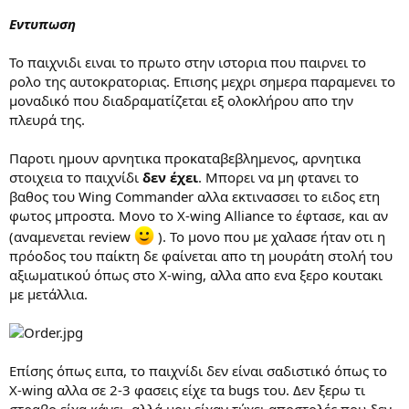
Εντυπωση
Το παιχνιδι ειναι το πρωτο στην ιστορια που παιρνει το
ρολο της αυτοκρατοριας. Επισης μεχρι σημερα παραμενει το
μοναδικό που διαδραματίζεται εξ ολοκλήρου απο την
πλευρά της.
Παροτι ημουν αρνητικα προκαταβεβλημενος, αρνητικα
στοιχεια το παιχνίδι
δεν έχει
. Μπορει να μη φτανει το
βαθος του Wing Commander αλλα εκτινασσει το ειδος ετη
φωτος μπροστα. Μονο το X-wing Alliance το έφτασε, και αν
(αναμενεται review
). Το μονο που με χαλασε ήταν οτι η
πρόοδος του παίκτη δε φαίνεται απο τη μουράτη στολή του
αξιωματικού όπως στο X-wing, αλλα απο ενα ξερο κουτακι
με μετάλλια.
Επίσης όπως ειπα, το παιχνίδι δεν είναι σαδιστικό όπως το
X-wing αλλα σε 2-3 φασεις είχε τα bugs του. Δεν ξερω τι
στραβο είχα κάνει, αλλά μου είχαν τύχει αποστολές που δεν