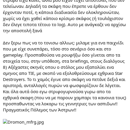
τελείωναν. Δηλαδή τα σκάφη που έπρεπε να έρθουν δεν
έρχονταν ποτέ, η κάποια διαδικασία δεν ολοκληρονώταν,
χωρίς να έχει χαθεί κάποιο κρίσιμο σκάφος (ή τουλάχιστον
δεν έλεγε τιποτα τέτοιο το log). Αυτο με ανάγκαζε να αρχίσω
την αποστολή ξανά
Δεν ξερω πως να το τονισω αλλιως: μιλαμε για ενα παιχνίδι
που με είχε συνεπάρει, τόσο στο σενάριο όσο και στο
gameplay. Προσπαθούσα να ρουφήξω όσο γίνεται απο τα
στοιχεία του, στην υπόθεση, στα briefings, στους διαλόγους
8) Αξέχαστες σκηνές οπου ο στόλος μου εξαπολύει ενα
σμηνος απο ΤΙΕ, με σκοπό να εξολοθρεύσουμε εχθρικα Star
Destroyers. Το τι χαμός έγινε απο σκάφη να πετάνε δεξιά και
αριστερά, ανταλλαγές πυρών να φωσφορίζουν δε λέγεται.
Και όλα αυτά όσο εγω στριφογυρνούσα γυρω απο τα
εχθρικά σκαφη (που να με παρουν χαμπαρι τα κανονια τους)
προσπαθωντας να λοκαρω τις γεννητριες των ασπιδων!!
Πραγματικός Πόλεμος των Άστρων!!