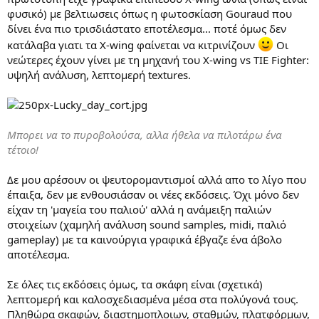
φυσικό) με βελτιωσεις όπως η φωτοσκίαση Gouraud που
δίνει ένα πιο τρισδιάστατο εποτέλεσμα... ποτέ όμως δεν
κατάλαβα γιατι τα X-wing φαίνεται να κιτρινίζουν
Οι
νεώτερες έχουν γίνει με τη μηχανή του X-wing vs TIE Fighter:
υψηλή ανάλυση, λεπτομερή textures.
Μπορει να το πυροβολούσα, αλλα ήθελα να πιλοτάρω ένα
τέτοιο!
Δε μου αρέσουν οι ψευτορομαντισμοί αλλά απο το λίγο που
έπαιξα, δεν με ενθουσιάσαν οι νέες εκδόσεις. Όχι μόνο δεν
είχαν τη 'μαγεία του παλιού' αλλά η ανάμειξη παλιών
στοιχείων (χαμηλή ανάλυση sound samples, midi, παλιό
gameplay) με τα καινούργια γραφικά έβγαζε ένα άβολο
αποτέλεσμα.
Σε όλες τις εκδόσεις όμως, τα σκάφη είναι (σχετικά)
λεπτομερή και καλοσχεδιασμένα μέσα στα πολύγονά τους.
Πληθώρα σκαφών, διαστημοπλοιων, σταθμών, πλατφόρμων,