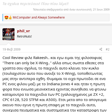
Τα σχολια περιτεύουν! Πίου-πίου λέμε!!
Τελευταία επεξεργασία από έναν συντονιστή:
21 Ιουν 2009
Mr.Computer
and
Always Somewhere
R
e
a
phil_vr
c
t
RetroNuts!
i
o
n
19 Φεβ 2009
#2
s
:
Cool Review φιλε Rakeesh.. και εγω ειμαι της φιλοσοφιας
"There can only be X-Wing.." αλλα οπως σωστα εθεσες στα
γραπτα σου σχολια, το παιχνιδι αυτο κλεινει τον κυκλο
(τουλαχιστoν αυτο που ανοιξε το X-Wing), τοποθετωντας
μας στην αντιπερα οχθη. Θυμαμαι το ειχα πρωτοδει σε ενα
PC ενος φιλου μαζι με το Indiana Jones 4 και ηταν η πρωτη
φορα που ενιωσα μειονεκτικα εχοντας συνηθισει να φτυνω
καταμουτρα τα παιχνιδια των PC (γαλουχημενος με ZX +2,
CPC 6128, 520 STFM και A500). Eτσι μετα απο το απογευμα
εκεινο που εγινε η πρωτη επαφη με το παιχνιδι αυτο,
συνεχισα πεισματικα και συστηματικα την καταστροφη των