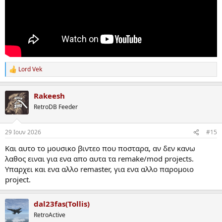
Lord Vek
R
e
a
Rakeesh
c
t
RetroDB Feeder
i
o
n
29 Ιουν 2026
#15
s
:
Και αυτο το μουσικο βιντεο που ποσταρα, αν δεν κανω
λαθος ειναι για ενα απο αυτα τα remake/mod projects.
Υπαρχει και ενα αλλο remaster, για ενα αλλο παρομοιο
project.
dal23fas(Tollis)
RetroActive