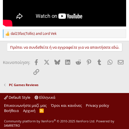
dal23fas(Tollis)
and
Lord Vek
R
e
a
Πρέπει να συνδεθείτε ή να εγγραφείτε για να απαντήσετε εδώ.
c
t
i
Facebook
X
Bluesky
LinkedIn
Reddit
Pinterest
Tumblr
WhatsA
ΗΛ
Κοινοποίηση:
o
n
Σύνδεσμος
s
:
PC Games Reviews
Default Style
Ελληνικά
Επικοινωνήστε μαζί μας
Όροι και κανόνες
Privacy policy
Βοήθεια
Αρχική
R
S
S
®
Community platform by XenForo
© 2010-2025 XenForo Ltd.
Powered by
IAMRETRO