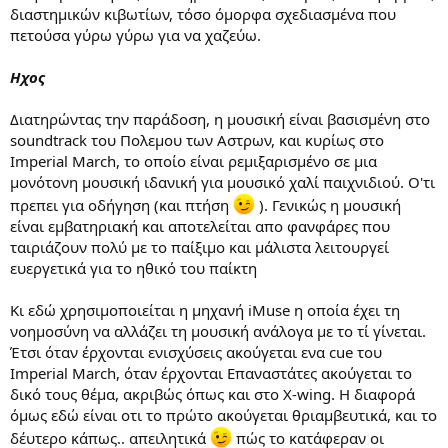
διαστημικών κιβωτίων, τόσο όμορφα σχεδιασμένα που
πετούσα γύρω γύρω για να χαζεύω.
Ηχος
Διατηρώντας την παράδοση, η μουσική είναι βασισμένη στο
soundtrack του Πολεμου των Αστρων, και κυρίως στο
Imperial March, το οποίο είναι ρεμιξαρισμένο σε μια
μονότονη μουσική ιδανική για μουσικό χαλί παιχνιδιού. Ο'τι
πρεπει για οδήγηση (και πτήση
). Γενικώς η μουσική
είναι εμβατηριακή και αποτελείται απο φανφάρες που
ταιριάζουν πολύ με το παίξιμο και μάλιστα λειτουργεί
ευεργετικά για το ηθικό του παίκτη
Κι εδώ χρησιμοποιείται η μηχανή iMuse η οποία έχει τη
νοημοσύνη να αλλάζει τη μουσική ανάλογα με το τί γίνεται.
Έτσι όταν έρχονται ενισχύσεις ακούγεται ενα cue του
Imperial March, όταν έρχονται Επαναστάτες ακούγεται το
δικό τους θέμα, ακριβώς όπως και στο X-wing. Η διαφορά
όμως εδώ είναι οτι το πρώτο ακούγεται θριαμβευτικά, και το
δέυτερο κάπως.. απειλητικά
πώς το κατάφεραν οι