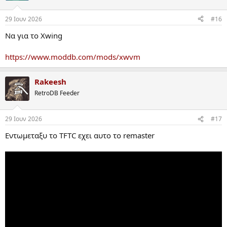
29 Ιουν 2026
#16
Να για το Xwing
https://www.moddb.com/mods/xwvm
Rakeesh
RetroDB Feeder
29 Ιουν 2026
#17
Εντωμεταξυ το TFTC εχει αυτο το remaster