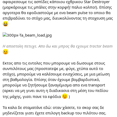
αφαιρεσουμε τις ασπίδες κάποιου εχθρικου Star Destroyer
(μαρκάρουμε τις μπάλες στην κορφή! παλιο κολπο!). Επίσης
αργοτερα θα εφοδιαστούμε με ενα beam pulse το οποιο θα
επιβραδύνει το στόχο μας, διευκολύνοντας τη στοχευση μας
Η αποστολη πετυχε. Απο δω και μπρος θα εχουμε tractor beam
Εκτος απο τις εντολες που μπορουμε να δωσουμε στους
συνπιλότους μας (προστατεψε με, φύγε, χτύπα αυτό το
στόχο), μπορούμε να καλέσουμε ενισχύσεις, με μια μείωση
στη βαθμολογία. Επίσης όταν έχουμε βομβαρδιστικό,
μπορούμε να ζητήσουμε ξαναγέμισμα απο ενα transport
(αρκει να μη γινει αυτη η διαδικασια στη μέση του πεδίου
της μάχης, γιατι πανε τα εφόδια
)
Τα καλα δε σταματάνε εδώ: οταν χάσετε, το σκορ σας δε
μηδενίζεται γιατι έχετε επιλογη backup του πιλότου σας.