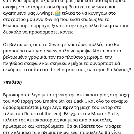
να τον θεωρουμε 'αξιωματικο μας') και κατι αυτοκρατορικα
σκαφη, να καταρριπτουν θριαμβευτικα τα γνωστα και
αγαπημενα μας X-wings.
τελικα το να κυνηγαω στο
στοχαστρο μου ενα X-wing που ενστικτωδως θα το
θεωρούσαμε σύμμαχο, ξενισε στην αρχη αλλα δεν ηταν τοσο
δυσκολο να προσαρμοστει κανεις
Οι βελτιώσεις απο το X-wing είναι τόσες πολλές που θα
μπορούσα αντι για review απλα να γραψω λίστα. Απο τα
βελτιωμένα γραφικά, τον πιο πλούσιο χειρισμό, την
πληθώρα σκαφών και σκηνικών μέχρι τα συναρπαστικά
σενάρια, το απίστευτο briefing και τους εν πτήση διαλόγους!!
Υποθεση
Βρισκομαστε λιγο μετα τη νικη της Αυτοκρατοριας στη μαχη
του Χοθ (αρχη του Empire Strikes Back... και ολο το σεναριο
δραδραματιζεται μεχρι λιγο
πριν
τη μαχη του Εντορ στο
τελος του Return of the Jedi). Ελέγχετε τον Maarek Stele,
πιλοτο της Αυτοκρατοριας και μεσα απο αποστολες,
ηρωισμους και κατορθωματα, θα ανεβασετε τον Μααρεκ
στην κλιμακα των αξιωματικων, ενω παραλληλα θα γίνει