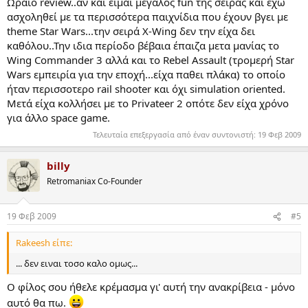
Ωραίο review..αν και είμαι μεγάλος fun της σειράς και έχω
ασχοληθεί με τα περισσότερα παιχνίδια που έχουν βγει με
theme Star Wars...την σειρά X-Wing δεν την είχα δει
καθόλου..Την ιδια περίοδο βέβαια έπαιζα μετα μανίας το
Wing Commander 3 αλλά και το Rebel Assault (τρομερή Star
Wars εμπειρία για την εποχή...είχα παθει πλάκα) το οποίο
ήταν περισσοτερο rail shooter και όχι simulation oriented.
Μετά είχα κολλήσει με το Privateer 2 οπότε δεν είχα χρόνο
για άλλο space game.
Τελευταία επεξεργασία από έναν συντονιστή:
19 Φεβ 2009
billy
Retromaniax Co-Founder
19 Φεβ 2009
#5
Rakeesh είπε:
... δεν ειναι τοσο καλο ομως...
O φίλος σου ήθελε κρέμασμα γι' αυτή την ανακρίβεια - μόνο
αυτό θα πω.