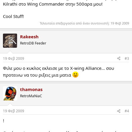
Kilrathi στο Wing Commander στην 500αρα μου!
Cool Stuff!
Τελευταία επεξεργασία από έναν συντονιστή:
19 Φεβ 2009
Rakeesh
RetroDB Feeder
19 Φεβ 2009
#3
Φιλε μου ο κυκλος εκλεισε με το X-wing Alliance... σου
προτεινω να του ριξεις μια ματια
thamonas
RetroMaNiaC
19 Φεβ 2009
#4
!