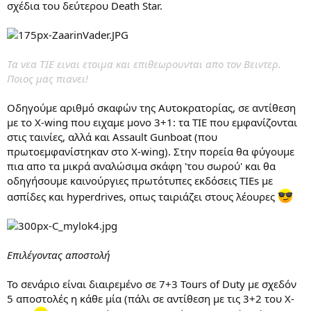
σχέδια του δεύτερου Death Star.
Τα νεα ΤΙΕ ειναι ετοιμα και επιθεωρουνται απο τον Βειντερ.
Ποιος μας πιανει!
Οδηγούμε αριθμό σκαφών της Αυτοκρατορίας, σε αντίθεση
με το X-wing που ειχαμε μονο 3+1: τα ΤΙΕ που εμφανίζονται
στις ταινίες, αλλά και Assault Gunboat (που
πρωτοεμφανίστηκαν στο X-wing). Στην πορεία θα φύγουμε
πια απο τα μικρά αναλώσιμα σκάφη 'του σωρού' και θα
οδηγήσουμε καινούργιες πρωτότυπες εκδόσεις TIEs με
ασπίδες και hyperdrives, οπως ταιριάζει στους λέουρες
Επιλέγοντας αποστολή
Το σενάριο είναι διαιρεμένο σε 7+3 Tours of Duty με σχεδόν
5 αποστολές η κάθε μία (πάλι σε αντίθεση με τις 3+2 του X-