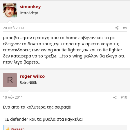
simonkey
RetroAdept
20 Φεβ 2009
#9
μπραβο ..ηταν η εποχη που τα home εσβηναν και τα pc
εδειχναν τα δοντια τους ,εγω πηρα πριν αρκετο καιρο τις
επανεκδοσεις των xwing και tie fighter ,αν και το tie fighter
δεν καταφερα να το τρεξω.....!το x wing μαλλον θα ελεγα οτι
ηταν λιγο βαρετο..
roger wilco
R
RetroN00b
10 Αύγ 2011
#10
Ενα απο τα καλυτερα της σειρας!!!
ΤΙΕ defender και τα μυαλα στα καγκελα!
Rakeesh