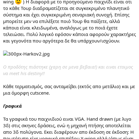
wing
) Η διαφορά με το προηγούμενο παιχνίδι είναι οτι
το κάθε Τουρ διαδραματίζεται σε συγκεκριμένο πλανητικό
σύστημα και έχει συγκεκριμένη σεναριακή συνοχή. Επίσης
μπορείτε μεν να επιλέξετε ποιό Τουρ θα παίξετε, αλλά
κάποια είναι κλειδωμένα, αναλόγως με το ποιά έχετε
τελειώσει. Πολύ λογικό εφόσον κάποια αφορούν χαρακτήρες
και γεγονότα που αργότερα δε θα υπάρχουν/ισχύουν.
Ο προδότης πιάστηκε (χαρη σε μενα βεβαια!) και ειναι ετοιμος
να meet his destiny!!
Κάθε τερματισμός, σας ανταμείβει (εκτός απο μετάλιο) και με
μια όμορφη cutscene.
Γραφικά
Τα γραφικά του παιχνιδιού ειναι VGA. Hand drawn (με λιγο
3δ) στις σκηνες δράσεις, ενώ η μηχανή πτήσης αποτελείται
απο 3δ πολύγονα. Εκει διαφέρουν απο έκδοση σε έκδοση: Η
πρωτότυπη είχε γραφικά επιπέδου X-wing αλλά (όπως είναι