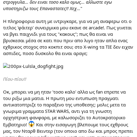
στρογγυλα... δεν ειναι τοσο καλο ομως... αλλωστε εγω
υποστηριζω τους Επαναστατες!! Χεχ...
"
Η πληροφορια αυτη με ιντριγκαρε, για να μη αναφερω οτι ο
τιτλος 'φάιτερ' συνειρμικα μου εκανε σε arcade!. Πως γινεται
να βγει παιχνιδι για τους "κακους"; πως θα ειναι να
βρισκεσαι μέσα σε κατι που πριν απο λιγο ηταν απλα ενας
εχθρικος στοχος στο κοκπιτ σου; στο X-wing τα TIE δεν ειχαν
ασπιδες, ποσο δυσκολο θα ειναι αραγε;
Πίου-πίου!!
Οκ, μπορει να μη ηταν 'τοσο καλο' αλλα ως fan επρεπε να
του ριξω μια ματια. Η πρωτη μου εντυπωση πραγματι
αντικατοπτριζε το παραξενο της υποθεσης: μολις μετα τα
γνωριμα γραμματα STAR WARS, αντι για τη γνωστη
ορχηστρικη φανφαρα, με καλωσοριζει το Αυτοκρατορικο
Εμβατηριο!
Και στην εισαγωγη βλεπουμε τους εχθρους
μας, τον Νταρθ Βειντερ (τον οποιο απο δω και μπρος πρεπει