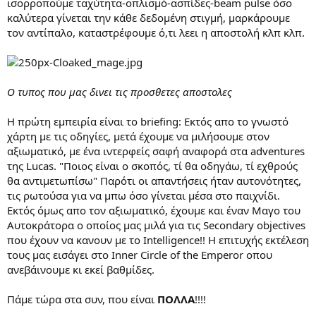
ισορροπούμε ταχύτητα-οπλισμό-ασπίδες-beam pulse όσο
καλύτερα γίνεται την κάθε δεδομένη στιγμή, μαρκάρουμε
τον αντίπαλο, καταστρέφουμε ό,τι λεει η αποστολή κλπ κλπ.
Ο τυπος που μας δινει τις προσθετες αποστολες
Η πρώτη εμπειρία είναι το briefing: Εκτός απο το γνωστό
χάρτη με τις οδηγίες, μετά έχουμε να μιλήσουμε στον
αξιωματικό, με ένα ιντερφείς σαφή αναφορά στα adventures
της Lucas. "Ποιος είναι ο σκοπός, τί θα οδηγάω, τί εχθρούς
θα αντιμετωπίσω" Παρότι οι απαντήσεις ήταν αυτονότητες,
τις ρωτούσα για να μπω όσο γίνεται μέσα στο παιχνίδι.
Εκτός όμως απο τον αξιωματικό, έχουμε και έναν Μαγο του
Αυτοκράτορα ο οποίος μας μιλά για τις Secondary objectives
που έχουν να κανουν με το Intelligence!! Η επιτυχής εκτέλεση
τους μας εισάγει στο Inner Circle of the Emperor οπου
ανεβάινουμε κι εκεί βαθμίδες.
Πάμε τώρα στα συν, που είναι
ΠΟΛΛΑ
!!!!