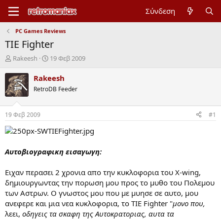
Σύνδεση
PC Games Reviews
TIE Fighter
Έ
Η
Rakeesh
19 Φεβ 2009
ν
μ
α
ε
Rakeesh
ρ
ρ
RetroDB Feeder
ξ
ο
η
μ
μ
η
19 Φεβ 2009
#1
ί
ν
ζ
ί
α
α
ς
έ
Αυτοβιογραφικη εισαγωγη:
ν
α
Ειχαν περασει 2 χρονια απο την κυκλοφορια του X-wing,
ρ
δημιουργωντας την πορωση μου προς το μυθο του Πολεμου
ξ
η
των Αστρων. Ο γνωστος μου που με μυησε σε αυτο, μου
ς
ανεφερε και μια νεα κυκλοφορια, το TIE Fighter "
μονο που,
λεει,
οδηγεις τα σκαφη της Αυτοκρατοριας, αυτα τα