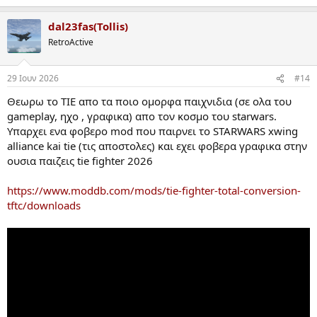
e
a
dal23fas(Tollis)
c
t
RetroActive
i
o
n
29 Ιουν 2026
#14
s
:
Θεωρω το TIE απο τα ποιο ομορφα παιχνιδια (σε ολα του
gameplay, ηχο , γραφικα) απο τον κοσμο του starwars.
Υπαρχει ενα φοβερο mod που παιρνει το STARWARS xwing
alliance kai tie (τις αποστολες) και εχει φοβερα γραφικα στην
ουσια παιζεις tie fighter 2026
https://www.moddb.com/mods/tie-fighter-total-conversion-
tftc/downloads