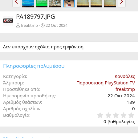
ρ
π
ο
ό
PA189797.JPG
η
μ
γ
ε
freaktmp
22 Οκτ 2024
ν
ο
Δεν υπάρχουν σχόλια προς εμφάνιση.
Πληροφορίες πολυμέσου
Κατηγορία
Κονσόλες
Άλμπουμ
Παρουσιαση PlayStation TV
Προστέθηκε από
freaktmp
Ημερομηνία προσθήκης
22 Οκτ 2024
Αριθμός θεάσεων
189
Αριθμός σχολίων
0
0
Βαθμολογία
,
0 βαθμολογίες
0
0
α