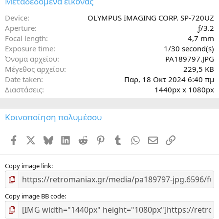
Μεταδεδομένα εικόνας
σ
τ
Device
OLYMPUS IMAGING CORP. SP-720UZ
έ
Aperture
ƒ/3.2
ρ
Focal length
4,7 mm
ι
Exposure time
1/30 second(s)
(
Όνομα αρχείου
PA189797.JPG
α
)
Μέγεθος αρχείου
229,5 KB
Date taken
Παρ, 18 Οκτ 2024 6:40 πμ
Διαστάσεις
1440px x 1080px
Κοινοποίηση πολυμέσου
Facebook
X
Bluesky
LinkedIn
Reddit
Pinterest
Tumblr
WhatsApp
ΗΛΕΚΤΡΟΝΙΚΗ ΔΙ
Σύνδεσμος
Copy image link
Copy image BB code