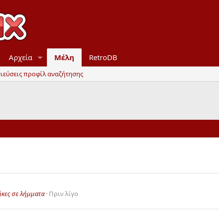
Αρχεία
Μέλη
RetroDB
ιεύσεις προφίλ αναζήτησης
ήκες σε λήμματα
Πριν λίγο