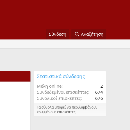
Σύνδεση
Αναζήτηση
Στατιστικά σύνδεσης
Μέλη online
2
Συνδεδεμένοι επισκέπτες
674
Συνολικοί επισκέπτες
676
Τα σύνολα μπορεί να περιλαμβάνουν
κρυμμένους επισκέπτες.