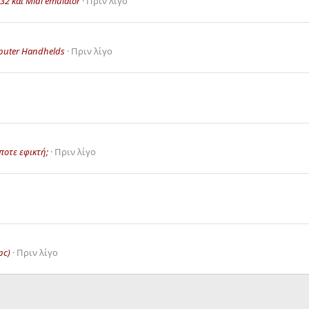
2 και Midi emulator
Πριν λίγο
puter Handhelds
Πριν λίγο
ποτε εφικτή;
Πριν λίγο
pc)
Πριν λίγο