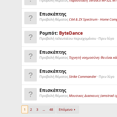
Προβολή θέματος
Παρουσίαση Serdaco MP32L ΜΤ3
Επισκέπτης
Προβολή θέματος
C64 & ZX Spectrum - Home Com
Ρομπότ:
ByteDance
Προβολή τελευταίου περιεχομένου
Πριν λίγο
Επισκέπτης
Προβολή θέματος
Τεχνητή νοημοσύνη: θα είναι κά
Επισκέπτης
Προβολή θέματος
Strike Commander
Πριν λίγο
Επισκέπτης
Προβολή θέματος
Μουσικες Διασκευες (amstrad c
1
2
3
...
48
Επόμενο