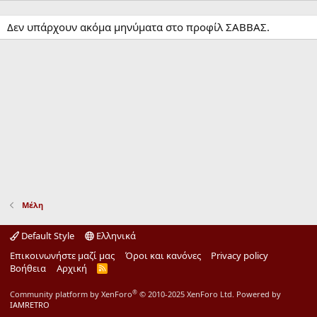
Δεν υπάρχουν ακόμα μηνύματα στο προφίλ ΣΑΒΒΑΣ.
Μέλη
Default Style
Ελληνικά
Επικοινωνήστε μαζί μας
Όροι και κανόνες
Privacy policy
Βοήθεια
Αρχική
R
S
S
®
Community platform by XenForo
© 2010-2025 XenForo Ltd.
Powered by
IAMRETRO