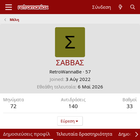
Σύνδεση
Μέλη
Σ
ΣΑΒΒΑΣ
RetroWannaBe
·
57
Joined
3 Αύγ 2022
Εθεάθη τελευταία
6 Mαϊ 2026
Μηνύματα
Αντιδράσεις
Bαθμοί
72
140
33
Εύρεση
Δημοσιεύσεις προφίλ
Τελευταία δραστηριότητα
Δημοσιεύ