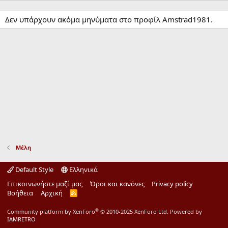
Δεν υπάρχουν ακόμα μηνύματα στο προφίλ Amstrad1981.
Μέλη
Default Style
Ελληνικά
Επικοινωνήστε μαζί μας
Όροι και κανόνες
Privacy policy
Βοήθεια
Αρχική
R
S
S
®
Community platform by XenForo
© 2010-2025 XenForo Ltd.
Powered by
IAMRETRO