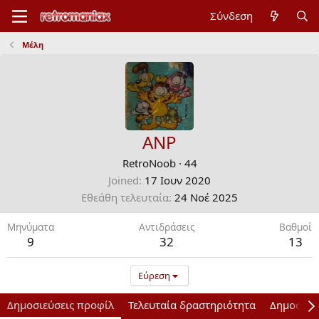
Σύνδεση
Μέλη
ANP
RetroNoob
·
44
Joined
17 Ιουν 2020
Εθεάθη τελευταία
24 Νοέ 2025
Μηνύματα
Αντιδράσεις
Bαθμοί
9
32
13
Εύρεση
Δημοσιεύσεις προφίλ
Τελευταία δραστηριότητα
Δημοσιεύ