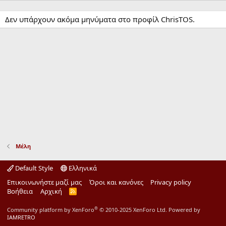
Δεν υπάρχουν ακόμα μηνύματα στο προφίλ ChrisTOS.
Μέλη
Default Style
Ελληνικά
Επικοινωνήστε μαζί μας
Όροι και κανόνες
Privacy policy
Βοήθεια
Αρχική
R
S
S
®
Community platform by XenForo
© 2010-2025 XenForo Ltd.
Powered by
IAMRETRO