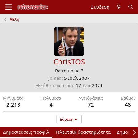
Σύνδεση
Μέλη
ChrisTOS
RetroJunkie™
Joined
5 Ιουλ 2007
Εθεάθη τελευταία
17 Σεπ 2021
Μηνύματα
Πολυμέσα
Αντιδράσεις
Bαθμοί
2.213
4
72
48
Εύρεση
Δημοσιεύσεις προφίλ
Τελευταία δραστηριότητα
Δημοσιεύ