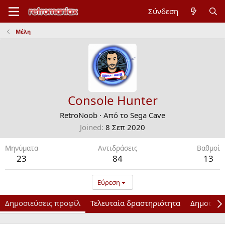
Σύνδεση
Μέλη
Console Hunter
RetroNoob
·
Από το
Sega Cave
Joined
8 Σεπ 2020
Μηνύματα
Αντιδράσεις
Bαθμοί
23
84
13
Εύρεση
Δημοσιεύσεις προφίλ
Τελευταία δραστηριότητα
Δημοσιεύ