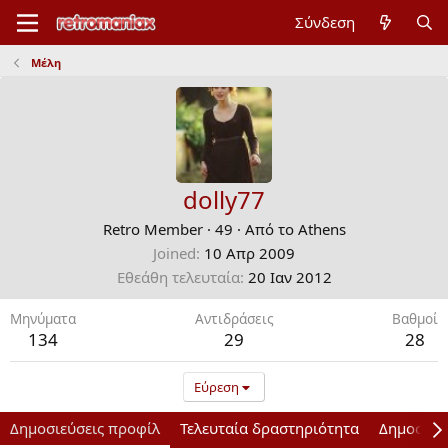
Σύνδεση
Μέλη
dolly77
Retro Member
·
49
·
Από το
Athens
Joined
10 Απρ 2009
Εθεάθη τελευταία
20 Ιαν 2012
Μηνύματα
Αντιδράσεις
Bαθμοί
134
29
28
Εύρεση
Δημοσιεύσεις προφίλ
Τελευταία δραστηριότητα
Δημοσιεύ