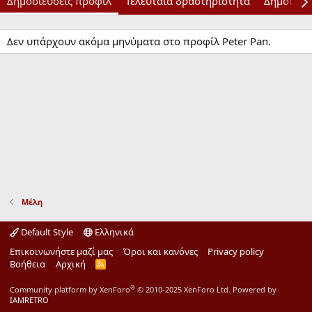
Δημοσιεύσεις προφίλ
Τελευταία δραστηριότητα
Δημοσιεύ
Δεν υπάρχουν ακόμα μηνύματα στο προφίλ Peter Pan.
Μέλη
Default Style
Ελληνικά
Επικοινωνήστε μαζί μας
Όροι και κανόνες
Privacy policy
Βοήθεια
Αρχική
R
S
S
®
Community platform by XenForo
© 2010-2025 XenForo Ltd.
Powered by
IAMRETRO