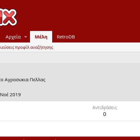
Αρχεία
Μέλη
RetroDB
ιεύσεις προφίλ αναζήτησης
το
Aγροσυκια Πελλας
 Νοέ 2019
Αντιδράσεις
0