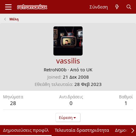
Σύνδεση
Μέλη
vassilis
RetroN00b
·
Από το
UK
Joined
21 Δεκ 2008
Εθεάθη τελευταία
28 Φεβ 2023
Μηνύματα
Αντιδράσεις
Bαθμοί
28
0
1
Εύρεση
Δημοσιεύσεις προφίλ
Τελευταία δραστηριότητα
Δημοσιεύ