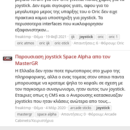
joystick. Δεν ειμαι σιγουρος γιατι, αφου για το
μεγαλυτερο μερος της υπαρξης του o Oric δεν ειχε
πρακτικα καμια υποστηριξη για joystick. Τα
περισσοτερα interfaces που κυκλοφορησαν
εξαφανιστηκαν...
freaktmp
Θέμα
19 Φεβ 2021
ijk
joystick
oric
oric 1
Απαντήσεις: 6
Φόρουμ:
Oric
oric atmos
oric ijk
oric-stick
Παρουσιαση joystick Space Alpha απο τον
MasterGR
Η Ελλαδα δεν ηταν ποτε πρωτοπορος στο χωρο της
πληροφορικης, αλλα ο ενας τομεας στον οποιο παντα
μπορουσαμε να κραταμε ψηλα το κεφαλι σε σχεση με
τον παγκοσμιο συναγωνισμο, ηταν αυτος των joystick.
Εταιριες οπως η CMS και ο Ανερουσης κατασκευαζαν
joysticks που ηταν κλάσεις ανώτερα απο τους...
freaktmp
Θέμα
4 Μάρ 2020
arcade sticks
joystick
Απαντήσεις: 0
Φόρουμ:
Arcade
mastergr
space alpha
Cabinets/Χειριστήρια