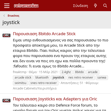
Σύνδεση
Ετικέτες
joystick
Παρουσιαση 8bitdo Arcade Stick
Ειμαι υπερ ενθουσιασμενος να σας παρουσιασω το πιο
προσφατο αποκτημα μου, το Arcade Stick απο την
εταιρια 8bitdo. Παει πολυς καιρος απο την τελευταια
φορα που παρουσιασα ενα προιον της εταιριας αυτης
και δεν ειναι να πεις οτι εχω και πολλα προιοντα της!
:fafoutis: Τι ειναι ομως το 8bitdo Arcade...
freaktmp
Θέμα
15 Μάρ 2021
2.4ghz
8bitdo
arcade
arcade stick
bluetooth
joystick
nes retro receiver
sanwa
Απαντήσεις: 51
Φόρουμ:
seimitsu
snes retro receiver
Arcade Cabinets/Χειριστήρια
Παρουσιαση Joysticks και Adapters για Oric
Τον τελευταιο καιρο στο Defence Force forum, το
μεγαλο forum για τον Oric γινεται πολυς χαμος για τα