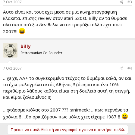
7 Οκτ 2007
#3
Αυτο είναι και τους εχει μεσα σε μια κινηματογραφικη
κλακετα. επισης review στον atari 520st. Billy αν τα θυμασε
ολα αυτα απ'εξω δεν θελω να σε τρομάξω αλλά εχει παει
2007!!!
billy
Retromaniax Co-Founder
7 Οκτ 2007
#4
...χε χε, AA+ το συγκεκριμένο τεύχος το θυμάμαι καλά, αν και
το έχω φυλαγμένο εκτός Αθήνας !! (άφησα και ένα 10%
περιθώριο λάθους καθότι είμαι στη δουλειά αυτή τη στιγμή,
και eίμαι ζαλισμένος !!)
...φτάσαμε κιόλας στο 2007 ??? :animeek: ...πως περνάνε τα
χρόνια !! ...θα ορκιζόμουν πως μόλις χτες είχαμε 1987 !!
Πρέπει να συνδεθείτε ή να εγγραφείτε για να απαντήσετε εδώ.