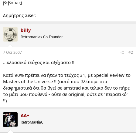
βεβαίως)..
Δημήτρης :user:
billy
Retromaniax Co-Founder
7 Οκτ 2007
#2
...κλασσικό τεύχος και αξέχαστο !!
Κατά 90% πρέπει να ήταν το τεύχος 31, με Special Review το
Μasters of the Universe !! (αυτό που βλέπαμε στα
διαφημιστικά ότι θα βγεί σε amstrad και τελικά δεν το πήρε
το μάτι μου πουθενά - ούτε σε original, oύτε σε "πειρατικό"
!!).
AA+
RetroMaNiaC