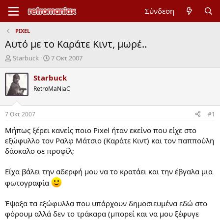
Σύνδεση
PIXEL
Αυτό με το Καράτε Κιντ, μωρέ..
Έ
Η
Starbuck
7 Οκτ 2007
ν
μ
α
ε
Starbuck
ρ
ρ
RetroMaNiaC
ξ
ο
η
μ
μ
η
7 Οκτ 2007
#1
ί
ν
ζ
ί
Μήπως ξέρει κανείς ποιο Pixel ήταν εκείνο που είχε στο
α
α
εξώφυλλο τον Ραλφ Μάτσιο (Καράτε Κιντ) και τον παππούλη
ς
έ
δάσκαλο σε προφίλ;
ν
α
Είχα βάλει την αδερφή μου να το κρατάει και την έβγαλα μια
ρ
ξ
φωτογραφία
η
ς
Έψαξα τα εξώφυλλα που υπάρχουν δημοσιευμένα εδώ στο
φόρουμ αλλά δεν το τράκαρα (μπορεί και να μου ξέφυγε