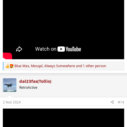
Blue Max
,
Mesqal
,
Always Somewhere
and 1 other person
R
e
a
dal23fas(Tollis)
c
t
RetroActive
i
o
n
2 Νοέ 2024
#14
s
: