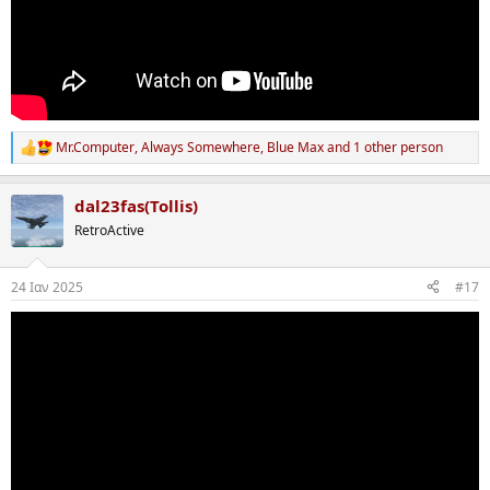
Mr.Computer
,
Always Somewhere
,
Blue Max
and 1 other person
R
e
a
dal23fas(Tollis)
c
t
RetroActive
i
o
n
24 Ιαν 2025
#17
s
: