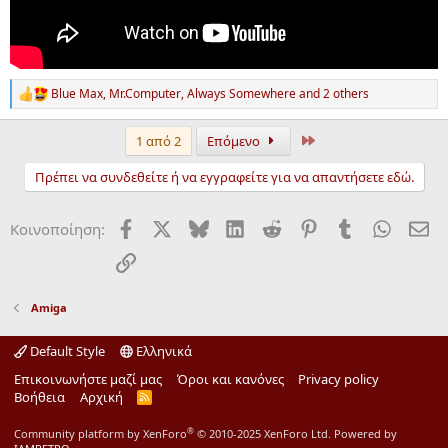
Blue Max
,
Mr.Computer
,
Always Somewhere
and 2 others
R
e
a
τελευταίος
1 από 2
Επόμενο
c
t
Πρέπει να συνδεθείτε ή να εγγραφείτε για να απαντήσετε εδώ.
i
o
n
Facebook
X
Bluesky
LinkedIn
Reddit
Pinterest
Tumblr
WhatsA
ΗΛ
Κοινοποίηση:
s
:
Σύνδεσμος
Amiga
Default Style
Ελληνικά
Επικοινωνήστε μαζί μας
Όροι και κανόνες
Privacy policy
Βοήθεια
Αρχική
R
S
S
®
Community platform by XenForo
© 2010-2025 XenForo Ltd.
Powered by