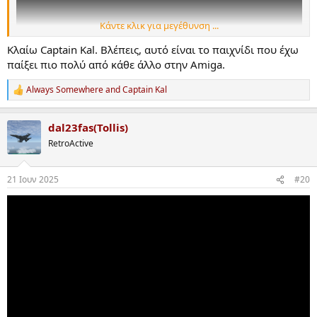
Κάντε κλικ για μεγέθυνση ...
Κλαίω Captain Kal. Βλέπεις, αυτό είναι το παιχνίδι που έχω
παίξει πιο πολύ από κάθε άλλο στην Amiga.
Always Somewhere
and
Captain Kal
R
e
0
a
dal23fas(Tollis)
c
t
RetroActive
i
o
n
21 Ιουν 2025
#20
s
: