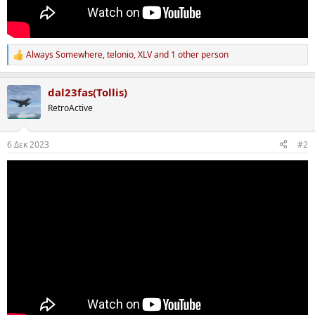
Always Somewhere
,
telonio
,
XLV
and 1 other person
R
e
a
dal23fas(Tollis)
c
t
RetroActive
i
o
n
6 Δεκ 2023
#2
s
: