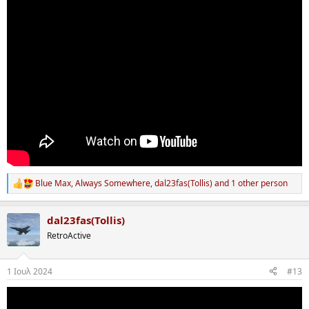
:
Blue Max
,
Always Somewhere
,
dal23fas(Tollis)
and 1 other person
R
e
a
dal23fas(Tollis)
c
t
RetroActive
i
o
n
1 Ιουλ 2024
#13
s
: