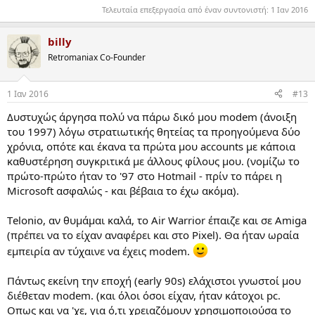
Τελευταία επεξεργασία από έναν συντονιστή:
1 Ιαν 2016
billy
Retromaniax Co-Founder
1 Ιαν 2016
#13
Δυστυχώς άργησα πολύ να πάρω δικό μου modem (άνοιξη
του 1997) λόγω στρατιωτικής θητείας τα προηγούμενα δύο
χρόνια, οπότε και έκανα τα πρώτα μου accounts με κάποια
καθυστέρηση συγκριτικά με άλλους φίλους μου. (νομίζω το
πρώτο-πρώτο ήταν το '97 στο Hotmail - πρίν το πάρει η
Microsoft ασφαλώς - και βέβαια το έχω ακόμα).
Τelonio, αν θυμάμαι καλά, το Air Warrior έπαιζε και σε Amiga
(πρέπει να το είχαν αναφέρει και στο Pixel). Θα ήταν ωραία
εμπειρία αν τύχαινε να έχεις modem.
Πάντως εκείνη την εποχή (early 90s) ελάχιστοι γνωστοί μου
διέθεταν modem. (και όλοι όσοι είχαν, ήταν κάτοχοι pc.
Οπως και να 'χε, για ό,τι χρειαζόμουν χρησιμοποιούσα το