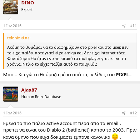
DINO
Expert
1 Ιαν 2016
#11
telonio είπε:
Ακόμη το θυμάμαι να το διαφημίζουν στο pixel και στο user. Δεν
το είχα παίξει ποτέ γιατί είχα amiga και δεν είχα internet τότε.
Φαντάζομαι θα ήταν εντυπωσιακό το multiplayer για εκείνα τα
χρόνια. Ντίνο το είχες παίξει αυτό το παιχνίδι;
Μπα... Κι εγώ το θαύμαζα μέσα από τις σελίδες του
PIXEL
...
Ajax87
Human RetroDatabase
1 Ιαν 2016
#12
Εμενα το πιο παλιο active account περα απο τα email ,
πρεπει να ειναι του Diablo 2 (battle.net) καπου το 2003. Πριν
κανα 6μηνο που ειχα δοκιμασει εμπανε κανονικα
.