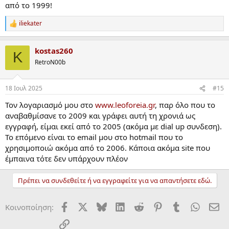
από το 1999!
iliekater
R
e
a
kostas260
c
K
t
RetroN00b
i
o
n
18 Ιουλ 2025
#15
s
:
Τον λογαριασμό μου στο
www.leoforeia.gr
, παρ όλο που το
αναβαθμίσανε το 2009 και γράφει αυτή τη χρονιά ως
εγγραφή, είμαι εκεί από το 2005 (ακόμα με dial up συνδεση).
Το επόμενο είναι το email μου στο hotmail που το
χρησιμοποιώ ακόμα από το 2006. Κάποια ακόμα site που
έμπαινα τότε δεν υπάρχουν πλέον
Πρέπει να συνδεθείτε ή να εγγραφείτε για να απαντήσετε εδώ.
Facebook
X
Bluesky
LinkedIn
Reddit
Pinterest
Tumblr
WhatsA
ΗΛ
Κοινοποίηση:
Σύνδεσμος