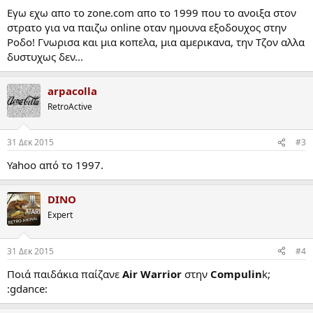
Εγω εχω απο το zone.com απο το 1999 που το ανοιξα στον
στρατο για να παιζω online οταν ημουνα εξοδουχος στην
Ροδο! Γνωρισα και μια κοπελα, μια αμερικανα, την Τζον αλλα
δυστυχως δεν...
arpacolla
RetroActive
31 Δεκ 2015
#3
Yahoo από το 1997.
DINO
Expert
31 Δεκ 2015
#4
Ποιά παιδάκια παίζανε
Air Warrior
στην
Compulin
k;
:gdance: