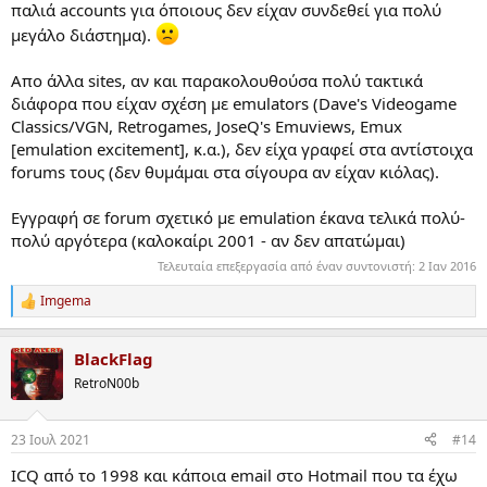
παλιά accounts για όποιους δεν είχαν συνδεθεί για πολύ
μεγάλο διάστημα).
Απο άλλα sites, αν και παρακολουθούσα πολύ τακτικά
διάφορα που είχαν σχέση με emulators (Dave's Videogame
Classics/VGN, Retrogames, JoseQ's Emuviews, Emux
[emulation excitement], κ.α.), δεν είχα γραφεί στα αντίστοιχα
forums τους (δεν θυμάμαι στα σίγουρα αν είχαν κιόλας).
Εγγραφή σε forum σχετικό με emulation έκανα τελικά πολύ-
πολύ αργότερα (καλοκαίρι 2001 - αν δεν απατώμαι)
Τελευταία επεξεργασία από έναν συντονιστή:
2 Ιαν 2016
Imgema
R
e
a
BlackFlag
c
t
RetroN00b
i
o
n
23 Ιουλ 2021
#14
s
:
ICQ από το 1998 και κάποια email στο Hotmail που τα έχω