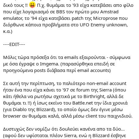
δικό τους !!
Π.χ. θυμάμαι το '93 είχα κατεβάσει απο φίλο
που είχε λογαριασμό σε BBS τον πρώτο μου Amstrad
emulator, το '94 είχα κατεβάσει patch της Microprose που
διόρθωνε κάποια προβλήματα στο UFO Enemy unknown,
κ.α.)
----ΕDIT----
Μόλις τώρα πρόσεξα ότι τα emails εξαιρούνται - σύμφωνα
με όσα έγραψε ο Imgema. (παρασύρθηκα επειδή σε
προηγούμενα posts διάβασα περί email accounts)
Σε αυτή την περίπτωση, το παλιότερο non-email account
ήταν ένα που είχα κάνει το '97 σε forum της Sierra (όπου
κάτι ήθελα να ρωτήσω σχετικά με το Birthright, αλλά δε
θυμάμαι τι !!) ή ίσως εκείνο του Battle.net την ίδια χρονιά
(για Diablo της Blizzard), το oποίο όμως δεν έγινε μέσω
browser αν θυμάμαι καλά, αλλά μέσω client του παιχνιδιού.
Δυστυχώς δεν νομίζω ότι δουλεύει κανένα απο τα δύο...
(αφού δεν υφίσταται πλέον Sierra, ενώ η Blizzard έσβηνε