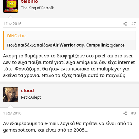
telonio
The King of Retro®
1 Ιαν 2016
#7
DINO είπε:
Ποιά παιδάκια παίζανε
Air Warrior
στην
Compulin
k; :gdance:
Ακόμη το θυμάμαι να το διαφημίζουν στο pixel και στο user.
Δεν το είχα παίξει ποτέ γιατί είχα amiga και δεν είχα internet
τότε. Φαντάζομαι θα ήταν εντυπωσιακό το multiplayer για
εκείνα τα χρόνια. Ντίνο το είχες παίξει αυτό το παιχνίδι;
cloud
RetroAdept
1 Ιαν 2016
#8
Αν εξαιρέσουμε τα e-mail, λογικά θα πρέπει να είναι από το
gamespot.com, και είναι από το 2005...