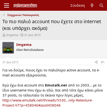
Σύνδεση
Σύγχρονοι Υπολογιστές
Το πιο παλιό account που έχετε στο internet
(και υπάρχει ακόμα)
Έ
Η
Imgema
31 Δεκ 2015
ν
μ
α
ε
Imgema
ρ
ρ
Alien RetroDatabase
ξ
ο
η
μ
μ
η
31 Δεκ 2015
#1
ί
ν
ζ
ί
Για να δούμε, ποιος έχει το παλιότερο active account, τα e-
α
α
mail accounts εξαιρούνται.
ς
έ
ν
Εγώ έχω ένα account στο
Emutalk.net
από το 2003... με το
α
ίδιο username που έχω κι εδώ. Και από τότε έχω κάνει μόνο
ρ
37 posts, το τελευταίο το έκανα πριν λίγες μέρες.
ξ
η
http://www.emutalk.net/threads/5530...nity-Retexture-
ς
Project-V7?p=458046#post458046