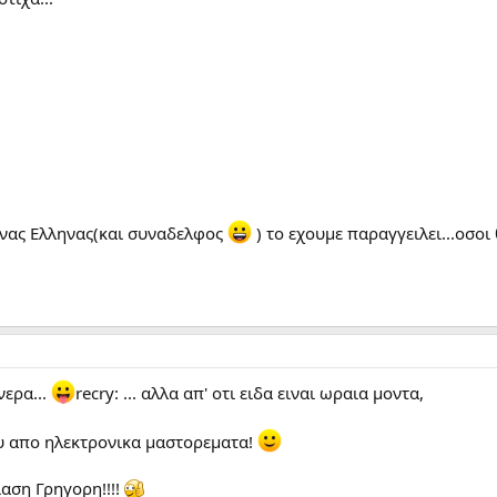
ενας Ελληνας(και συναδελφος
) το εχουμε παραγγειλει...οσοι
νερα...
recry: ... αλλα απ' οτι ειδα ειναι ωραια μοντα,
ου απο ηλεκτρονικα μαστορεματα!
αση Γρηγορη!!!!