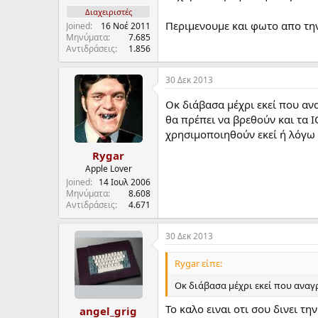
Διαχειριστές
Περιμενουμε και φωτο απο την
Joined
16 Νοέ 2011
Μηνύματα
7.685
Αντιδράσεις
1.856
30 Δεκ 2013
Οκ διάβασα μέχρι εκεί που αν
θα πρέπει να βρεθούν και τα I
χρησιμοποιηθούν εκεί ή λόγω 
Rygar
Apple Lover
Joined
14 Ιουλ 2006
Μηνύματα
8.608
Αντιδράσεις
4.671
30 Δεκ 2013
Rygar είπε:
Οκ διάβασα μέχρι εκεί που αναγ
To καλο ειναι οτι σου δινει τη
angel_grig