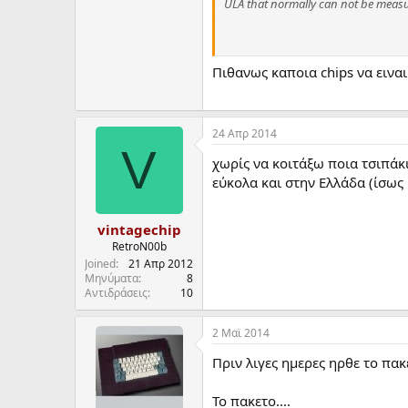
ULA that normally can not be meas
Using static RAM and HCT/HC logic 
Πιθανως καποια chips να ειναι
Video output of harlequin is RGB (!)
which needs only 50 mV sound signal
24 Απρ 2014
programs.
V
χωρίς να κοιτάξω ποια τσιπάκι
εύκολα και στην Ελλάδα (ίσως 
RGB output serves all SCART signal
vintagechip
RetroN00b
Joined
21 Απρ 2012
Μηνύματα
8
Αντιδράσεις
10
2 Mαϊ 2014
Πριν λιγες ημερες ηρθε το πακ
To πακετο....