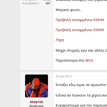
Αντιδράσεις
487
α
ρ
Μερικες φωτο..
ξ
η
Προβολή συνημμένου 93694
ς
Προβολή συνημμένου 93696
Πηγη
Μεχρι στιγμης εγω και αλλος 
Περισσοτερα στο
WOS
30 Δεκ 2013
Ενταξει εδω ειμαι σε αγνωστα 
ειδικα αν πιανουν τα χερια σ
stayros
Ευχαριστουμε για την παρουσι
Moderator