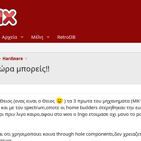
Αρχεία
Μέλη
RetroDB
Hardware
Τώρα μπορείς!!
Θειος (ενας ειναι ο Θειος
) τα 3 πρωτα του μηχανηματα (ΜΚ1
νε και με τον spectrum,οποτε οι home builders στερηθηκαν την
ι πριν λιγο καιρο,αφου στο wos ο Ιngo ετοιμασε οχι μονο το pc
ναι οτι χρησιμοποιει κοινα through hole components,δεν χρειαζ
τιχα...