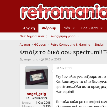
Αρχική
Φόρουμ
Νέα
Πολυμέσα
Νέες δημοσιεύσεις
Αναζήτηση φόρουμ
Αρχική
Φόρουμ
Retro Computing & Gaming
Sinclair
Φτιάξε το δικό σου spectrum!! 
Έ
Η
angel_grig
30 Δεκ 2013
ν
μ
α
ε
30 Δεκ 2013
ρ
ρ
ξ
ο
Σχεδον ολοι γνωριζουμε οτι ο 
η
μ
Κιτ.Δυστυχως το ιδιο δεν εγι
μ
η
spectrum...Ολα αυτα ομως μεχρ
ί
ν
Harlequin!!
angel_grig
ζ
ί
α
α
KAT Resurrector
Το πολυ καλο με το project ει
ς
έ
Joined
11 Οκτ 2008
ν
κλασσικο κελυφος του γομολασ
Μηνύματα
3.150