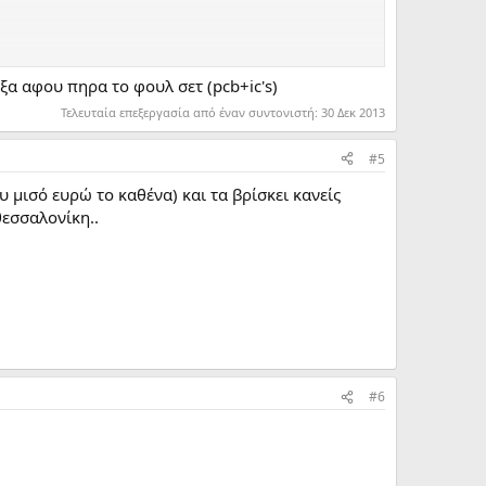
 remains cool!
αξα αφου πηρα το φουλ σετ (pcb+ic's)
Τελευταία επεξεργασία από έναν συντονιστή:
30 Δεκ 2013
8k Spectrum. Tape input is realized by a sensitive trigger
r input of the harlequin to get sound signal into for loading
#5
 μισό ευρώ το καθένα) και τα βρίσκει κανείς
θεσσαλονίκη..
#6