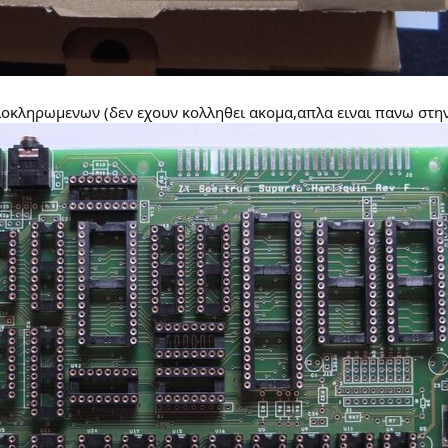
ολοκληρωμενων (δεν εχουν κολληθει ακομα,απλα ειναι πανω στην