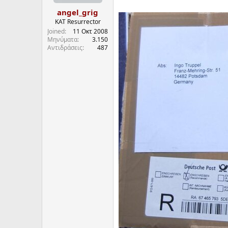
angel_grig
KAT Resurrector
Joined
11 Οκτ 2008
Μηνύματα
3.150
Αντιδράσεις
487