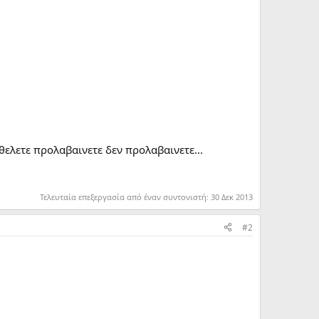
 θελετε προλαβαινετε δεν προλαβαινετε...
Τελευταία επεξεργασία από έναν συντονιστή:
30 Δεκ 2013
#2