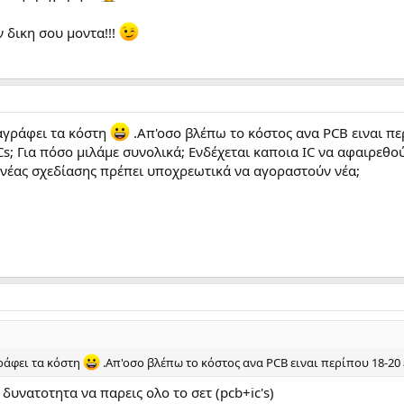
 δικη σου μοντα!!!
αγράφει τα κόστη
.Απ'οσο βλέπω το κόστος ανα PCB ειναι πε
Cs; Για πόσο μιλάμε συνολικά; Ενδέχεται καποια IC να αφαιρεθ
νέας σχεδίασης πρέπει υποχρεωτικά να αγοραστούν νέα;
ράφει τα κόστη
.Απ'οσο βλέπω το κόστος ανα PCB ειναι περίπου 18-20
ν δυνατοτητα να παρεις ολο το σετ (pcb+ic's)