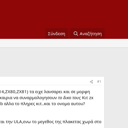
Σύνδεση
Αναζήτηση
#1
4,ΖΧ80,ΖΧ81) τα ειχε λανσαρει και σε μορφη
 ευκαιρια να συναρμολογησουν
το δικο τους
Κιτ zx
b αλλα το πληρες κιτ..και το ονομα αυτου?
εται την ULA,ενω το μεγεθος της πλακετας χωρά στο