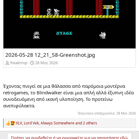
2026-05-28 12_21_58-Greenshot.jpg
freaktmp
28 Mαϊ 2026
Έχοντας πνιγεί σε μια θάλασσα από παρόμοια μοντέρνα
retrogames, το Blindwalker είναι μια απλή αλλά έξυπνη ιδέα
συνοδευόμενη από ικανή υλοποίηση. Το προτείνω
ανεπιφύλακτα.
Τελευταία επεξεργασία:
28 Mαϊ 2026
XLV
,
Lord Vek
,
Always Somewhere
and 2 others
R
e
a
Πρέπει να συνδεθείτε ή να εγγραφείτε για να απαντήσετε εδώ.