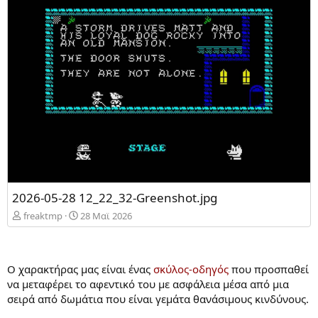
2026-05-28 12_22_32-Greenshot.jpg
freaktmp
28 Mαϊ 2026
Ο χαρακτήρας μας είναι ένας
σκύλος-οδηγός
που προσπαθεί
να μεταφέρει το αφεντικό του με ασφάλεια μέσα από μια
σειρά από δωμάτια που είναι γεμάτα θανάσιμους κινδύνους.