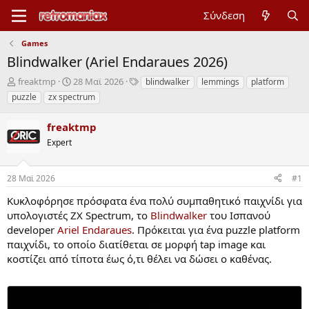
Σύνδεση
Games
Blindwalker (Ariel Endaraues 2026)
Έ
Η
Ε
freaktmp
28 Mαϊ 2026
blindwalker
lemmings
platform
ν
μ
τ
puzzle
zx spectrum
α
ε
ι
ρ
ρ
κ
freaktmp
ξ
ο
έ
η
Expert
μ
τ
μ
η
ε
ί
ν
ς
28 Mαϊ 2026
#1
ζ
ί
α
α
Κυκλοφόρησε πρόσφατα ένα πολύ συμπαθητικό παιχνίδι για
ς
έ
υπολογιστές ZX Spectrum, το
Blindwalker
του Ισπανού
ν
developer
Ariel Endaraues
. Πρόκειται για ένα puzzle platform
α
ρ
παιχνίδι, το οποίο διατίθεται σε μορφή tap image και
ξ
κοστίζει από τίποτα έως ό,τι θέλει να δώσει ο καθένας.
η
ς