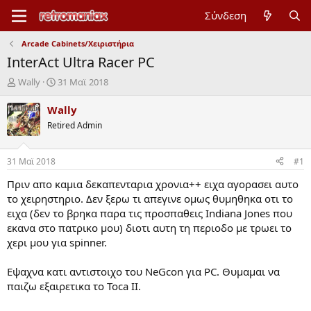
Σύνδεση
Arcade Cabinets/Χειριστήρια
InterAct Ultra Racer PC
Έ
Η
Wally
31 Mαϊ 2018
ν
μ
α
ε
Wally
ρ
ρ
Retired Admin
ξ
ο
η
μ
μ
η
31 Mαϊ 2018
#1
ί
ν
ζ
ί
Πριν απο καμια δεκαπενταρια χρονια++ ειχα αγορασει αυτο
α
α
το χειρηστηριο. Δεν ξερω τι απεγινε ομως θυμηθηκα οτι το
ς
έ
ειχα (δεν το βρηκα παρα τις προσπαθεις Indiana Jones που
ν
εκανα στο πατρικο μου) διοτι αυτη τη περιοδο με τρωει το
α
χερι μου για spinner.
ρ
ξ
η
Εψαχνα κατι αντιστοιχο του NeGcon για PC. Θυμαμαι να
ς
παιζω εξαιρετικα το Toca II.