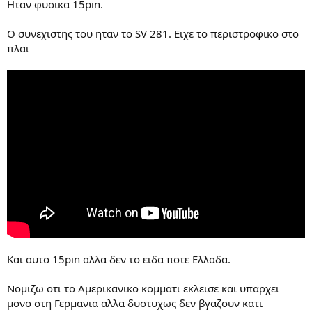
Ηταν φυσικα 15pin.
Ο συνεχιστης του ηταν το SV 281. Eιχε το περιστροφικο στο
πλαι
Και αυτο 15pin αλλα δεν το ειδα ποτε Ελλαδα.
Νομιζω οτι το Αμερικανικο κομματι εκλεισε και υπαρχει
μονο στη Γερμανια αλλα δυστυχως δεν βγαζουν κατι