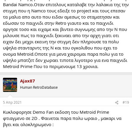
Bandai Namco.Οταν επιτελους καταλαβε την λαλακια της την
στιγμη που η Namco τους εδειξε το project και τους επεσαν
τα μαλια απο αυτο που ειδαν αμεσως το σταματησαν και
εδωσαν το παιχνιδι στην Retro γιαυτο και το παιχνιδι
αργησε τοσο και ειχαμε και βιντεο συγνωμης απο την N που
μιλουσε πως το παιχνιδι ξεκιναει απο την αρχη γιατι οτι
ειχαν δει μεχρι εκεινη την στιγμη δεν πληρουσε τα πολυ
υψηλα στανταρντς της N και του ογκολιθου που εχει το
ονομα Metroid.Οποτε για μενα χαιρομαι παρα πολυ για το
υψηλο μπατζετ δεν χωραει τιποτα λιγοτερο για ενα παιχνιδι
Metroid Prime Που το περιμενουμε 13 χρονια.
Ajax87
Human RetroDatabase
5 Απρ 2021
#19
Κυκλοφορησε Demo Fan εκδοση του Metroid Prime
φτιαγμενο σε 2D . Φαινεται παρα πολυ ωραιο , μακαρι να
βγει και ολοκληρωμενο :