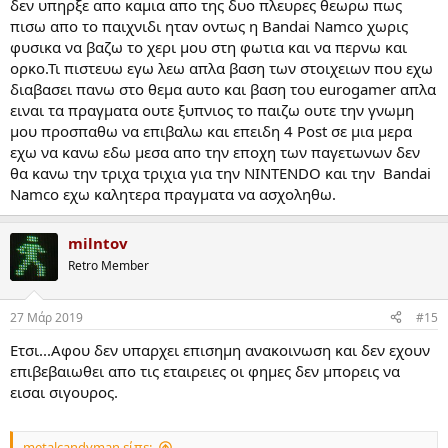
δεν υπηρξε απο καμια απο της δυο πλευρες θεωρω πως
πισω απο το παιχνιδι ηταν οντως η Bandai Namco χωρις
φυσικα να βαζω το χερι μου στη φωτια και να περνω και
ορκο.Τι πιστευω εγω λεω απλα βαση των στοιχειων που εχω
διαβασει πανω στο θεμα αυτο και βαση του eurogamer απλα
ειναι τα πραγματα ουτε ξυπνιος το παιζω ουτε την γνωμη
μου προσπαθω να επιβαλω και επειδη 4 Post σε μια μερα
εχω να κανω εδω μεσα απο την εποχη των παγετωνων δεν
θα κανω την τριχα τριχια για την NINTENDO και την Βandai
Namco εχω καλητερα πραγματα να ασχοληθω.
milntov
Retro Member
27 Μάρ 2019
#15
Ετσι...Αφου δεν υπαρχει επισημη ανακοινωση και δεν εχουν
επιβεβαιωθει απο τις εταιρειες οι φημες δεν μπορεις να
εισαι σιγουρος.
metalcandyman είπε: