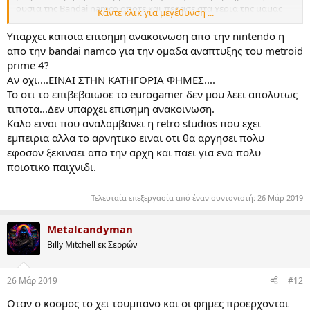
ουσια της Bandai namco οποτε και περασε στα χερια της μαμας
Κάντε κλικ για μεγέθυνση ...
Bandai Namco japan και η Bandai namco signapore μεταπηδησε σε
αλλο project για το switch.Οσο για το παιχνιδι φυσικα και
Υπαρχει καποια επισημη ανακοινωση απο την nintendo η
ξεκιναει απο την αρχη ενοειται αυτο και ειναι δεδομενο δεν
απο την bandai namco για την ομαδα αναπτυξης του metroid
υπηρχε περιπτωση εξαλου η Retro να πατουσε απλα σε ιστορια
prime 4?
και σχεδιασμο καποιου αλλου και αυτοι απλα να το
Aν οχι....ΕΙΝΑΙ ΣΤΗΝ ΚΑΤΗΓΟΡΙΑ ΦΗΜΕΣ....
συνεχιζαν.Απλα σε σχολια του Tom philips απο το eurogamer
Το οτι το επιβεβαιωσε το eurogamer δεν μου λεει απολυτως
καποια στιγμη ειχε αφησει να ενοηθει πως καποια στοιχεια απο
τιποτα...Δεν υπαρχει επισημη ανακοινωση.
το project της Bandai namco ειχαν αρεσει στην Retro και θα τα
εβαζαν στο δεικο του Metoid prime 4.Τελως παντων το θεμα ειναι
Καλο ειναι που αναλαμβανει η retro studios που εχει
πως μιλαμε για μια πολυ καλη εξελιξη και επιτελους το MP4 θα
εμπειρια αλλα το αρνητικο ειναι οτι θα αργησει πολυ
ετοιμαστει απο τα σωστα χερια που νοιωθουν την σειρα MP.
εφοσον ξεκιναει απο την αρχη και παει για ενα πολυ
ποιοτικο παιχνιδι.
Τελευταία επεξεργασία από έναν συντονιστή:
26 Μάρ 2019
Metalcandyman
Billy Mitchell εκ Σερρών
26 Μάρ 2019
#12
Οταν ο κοσμος το χει τουμπανο και οι φημες προερχονται