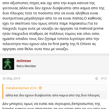
απο αξιοπιστες πηγες και οχι απο την κυρα κατινα της
γειτονιας αλλα και δεν εχουν διαψευστει απο καμια απο της
δυο πλευρες τοτε το ποσοστο στο να ειναι αληθεια ειναι
συντριπτικα μεγαλητερο απο το να ειναι παπας.Ο καθενας
εχει το σκεπτικο του ομως οποτε παμε παρακατω.Για το
παιχνιδι τωρα ουτε με νοιαζει αν αργησει τα metroid prime
ηταν παιχνιδια σταθμος σε πολλους τομοις και ολοι οσοι
ημαστε οπαδοι τους δεν ζηταμε τιποτα λιγοτερο απο την
τελειοτητα που εχουν ολα τα first party της Ν Οποτε ας
αργησει οσο θελει ουτε που με νοιαζει.
milntov
Retro Member
26 Μάρ 2019
#13
metalcandyman είπε:
αλλα και δεν εχουν διαψευστει απο καμια απο της δυο πλευρες
Δεν μπορεις ομως να εισαι και σιγουρος.Εκπροσωπος της
bandai namco ειχε απαντησει σε ερωτηση απο το γνωστο και