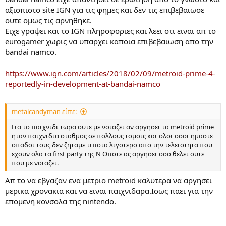
αξιοπιστο site IGN για τις φημες και δεν τις επιβεβαιωσε
ουτε ομως τις αρνηθηκε.
Ειχε γραψει και το IGN πληροφοριες και λεει οτι ειναι απ το
eurogamer χωρις να υπαρχει καποια επιβεβαιωση απο την
bandai namco.
https://www.ign.com/articles/2018/02/09/metroid-prime-4-
reportedly-in-development-at-bandai-namco
metalcandyman είπε:
Για το παιχνιδι τωρα ουτε με νοιαζει αν αργησει τα metroid prime
ηταν παιχνιδια σταθμος σε πολλους τομοις και ολοι οσοι ημαστε
οπαδοι τους δεν ζηταμε τιποτα λιγοτερο απο την τελειοτητα που
εχουν ολα τα first party της Ν Οποτε ας αργησει οσο θελει ουτε
που με νοιαζει.
Aπ το να εβγαζαν ενα μετριο metroid καλυτερα να αργησει
μερικα χρονακια και να ειναι παιχνιδαρα.Ισως παει για την
επομενη κονσολα της nintendo.