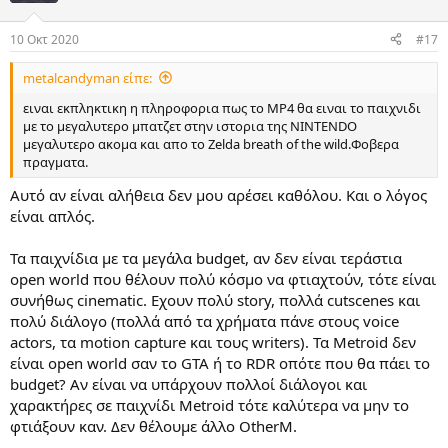
10 Οκτ 2020
#17
metalcandyman είπε:
ειναι εκπληκτικη η πληροφορια πως το MP4 θα ειναι το παιχνιδι
με το μεγαλυτερο μπατζετ στην ιστορια της NINTENDO
μεγαλυτερο ακομα και απο το Zelda breath of the wild.Φοβερα
πραγματα.
Αυτό αν είναι αλήθεια δεν μου αρέσει καθόλου. Και ο λόγος
είναι απλός.
Τα παιχνίδια με τα μεγάλα budget, αν δεν είναι τεράστια
open world που θέλουν πολύ κόσμο να φτιαχτούν, τότε είναι
συνήθως cinematic. Εχουν πολύ story, πολλά cutscenes και
πολύ διάλογο (πολλά από τα χρήματα πάνε στους voice
actors, τα motion capture και τους writers). Τα Metroid δεν
είναι open world σαν το GTA ή το RDR οπότε που θα πάει το
budget? Αν είναι να υπάρχουν πολλοί διάλογοι και
χαρακτήρες σε παιχνίδι Metroid τότε καλύτερα να μην το
φτιάξουν καν. Δεν θέλουμε άλλο OtherM.