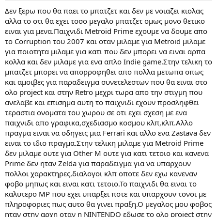
Δεν ξερω που θα παει το μπατζετ και δεν με νοιαζει κιολας
αλλα το οτι θα εχει τοσο μεγαλο μπατζετ ομως μονο θετικο
ειναι για μενα.Παιχνιδι Metroid Prime εχουμε να δουμε απο
το Corruption του 2007 και οταν μιλαμε για Metroid μιλαμε
για ποιοτητα μιλαμε για κατι που δεν μπορει να ειναι αρπα
κολλα και δεν μιλαμε για ενα απλο Indie game.Στην τελικη το
μπατζετ μπορει να απορροφηθει απο πολλα μετωπα οπως
και αμοιβες για παραδειγμα συνετελεστων που θα ειναι στο
ολο project και στην Retro μεχρι τωρα απο την στιγμη που
ανελαβε και επισημα αυτη το παιχνιδι εχουν προσληφθει
τεραστια ονοματα του χωρου σε οτι εχει σχεση με ενα
παιχνιδι απο γραφικα,σχεδιασμο κοσμου κλπ,κλπ.Αλλο
πραγμα ειναι να οδηγεις μια Ferrari και αλλο ενα Zastava δεν
ειναι το ιδιο πραγμα.Στην τελικη μιλαμε για Metroid Prime
δεν μιλαμε ουτε για Other M ουτε για κατι τετοιο και κανενα
Prime δεν ηταν Zelda για παραδειγμα για να υπαρχουν
πολλοι χαρακτηρες,διαλογοι κλπ οποτε δεν εχω κανεναν
φοβο μηπως και ειναι κατι τετοιο.Το παιχνιδι θα ειναι το
καλυτερο MP που εχει υπαρξει ποτε και υπαρχουν τονοι με
πληροφοριες πως αυτο θα γινει πραξη.Ο μεγαλος μου φοβος
ηταν στην αρχη οταν η NINTENDO εδωσε το ολο project στην