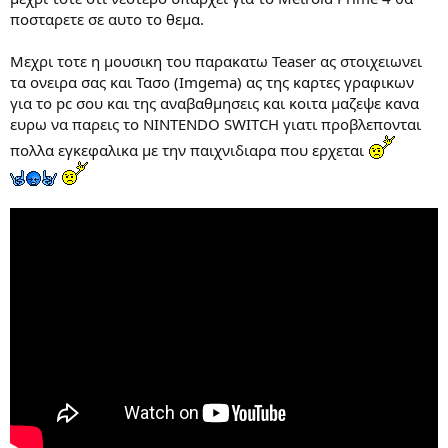
ποσταρετε σε αυτο το θεμα.
Μεχρι τοτε η μουσικη του παρακατω Teaser ας στοιχειωνει
τα ονειρα σας και Τασο (Imgema) ας της καρτες γραφικων
για το pc σου και της αναβαθμησεις και κοιτα μαζεψε κανα
ευρω να παρεις το NINTENDO SWITCH γιατι προβλεπονται
πολλα εγκεφαλικα με την παιχνιδιαρα που ερχεται