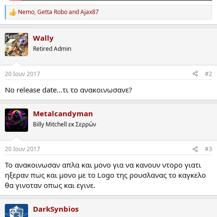
Nemo
,
Getta Robo
and
Ajax87
R
e
a
Wally
c
t
Retired Admin
i
o
n
20 Ιουν 2017
#2
s
:
No release date...τι το ανακοινωσανε?
Metalcandyman
Billy Mitchell εκ Σερρών
20 Ιουν 2017
#3
Το ανακοινωσαν απλα και μονο για να κανουν ντορο γιατι
ηξεραν πως και μονο με το Logo της ρουσλανας το καγκελο
θα γινοταν οπως και εγινε.
DarkSynbios