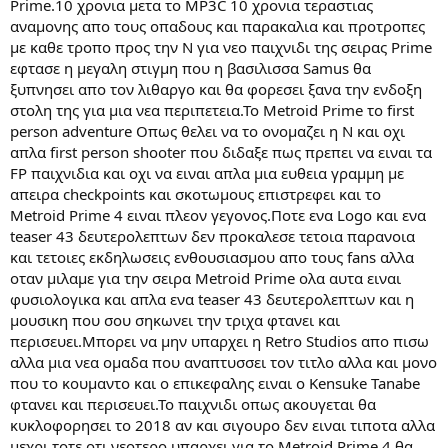
Prime.10 χρονια μετα το MP3C 10 χρονια τεραστιας
ς
αναμονης απο τους οπαδους και παρακαλια και προτροπες
με καθε τροπο προς την Ν για νεο παιχνιδι της σειρας Prime
εφτασε η μεγαλη στιγμη που η βασιλισσα Samus θα
ξυπνησει απο τον λιθαργο και θα φορεσει ξανα την ενδοξη
στολη της για μια νεα περιπετεια.Το Metroid Prime το first
person adventure Οπως θελει να το ονομαζει η Ν και οχι
απλα first person shooter που διδαξε πως πρεπει να ειναι τα
FP παιχνιδια και οχι να ειναι απλα μια ευθεια γραμμη με
απειρα checkpoints και σκοτωμους επιστρεφει και το
Metroid Prime 4 ειναι πλεον γεγονος.Ποτε ενα Logo και ενα
teaser 43 δευτερολεπτων δεν προκαλεσε τετοια παρανοια
και τετοιες εκδηλωσεις ενθουσιασμου απο τους fans αλλα
οταν μιλαμε για την σειρα Metroid Prime ολα αυτα ειναι
φυσιολογικα και απλα ενα teaser 43 δευτερολεπτων και η
μουσικη που σου σηκωνει την τριχα φτανει και
περισευει.Μπορει να μην υπαρχει η Retro Studios απο πισω
αλλα μια νεα ομαδα που αναπτυσσει τον τιτλο αλλα και μονο
που το κουμαντο και ο επικεφαλης ειναι ο Kensuke Tanabe
φτανει και περισευει.Το παιχνιδι οπως ακουγεται θα
κυκλοφορησει το 2018 αν και σιγουρο δεν ειναι τιποτα αλλα
μεχρι τοτε οτι νεοτερο υπαρχει για το Metroid Prime 4 θα