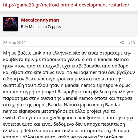
http://game20.gr/metroid-prime-4-development-restarted/
Metalcandyman
Billy Mitchell εκ Σερρών
26 Μάρ 2019
#10
Mη με βαζεις Link απο ελληνικα site αν ειναι σταματαμε την
κουβεντα πριν με πιασουν τα γελια.Το οτι η Bandai Namco
ηταν πισω απο το παιχνιδι εχει επιβεβαιωθει απο σοβαρο
και αξιοπιστο site οπως ειναι το eurogamer που δεν βγαζουν
ειδηση αν δεν ειναι σιγουροι και μαλιστα πισω απο την
αναπτυξη του τιτλου ηταν η Bandai namco signapore ομως
καποια στιγμη το project θεωρηθηκε υπερβολικα μεγαλο για
παραρτημα στην ουσια της Bandai namco οποτε και περασε
στα χερια της μαμας Bandai Namco japan και η Bandai
namco signapore μεταπηδησε σε αλλο project για το
switch.Οσο για το παιχνιδι φυσικα και ξεκιναει απο την αρχη
ενοειται αυτο και ειναι δεδομενο δεν υπηρχε περιπτωση
εξαλου η Retro να πατουσε απλα σε ιστορια και σχεδιασμο
καποιου αλλου και αυτοι απλα να το συνεχιζαν.Απλα σε