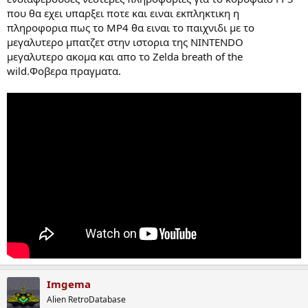
που θα εχει υπαρξει ποτε και ειναι εκπληκτικη η
πληροφορια πως το MP4 θα ειναι το παιχνιδι με το
μεγαλυτερο μπατζετ στην ιστορια της NINTENDO
μεγαλυτερο ακομα και απο το Zelda breath of the
wild.Φοβερα πραγματα.
Imgema
Alien RetroDatabase