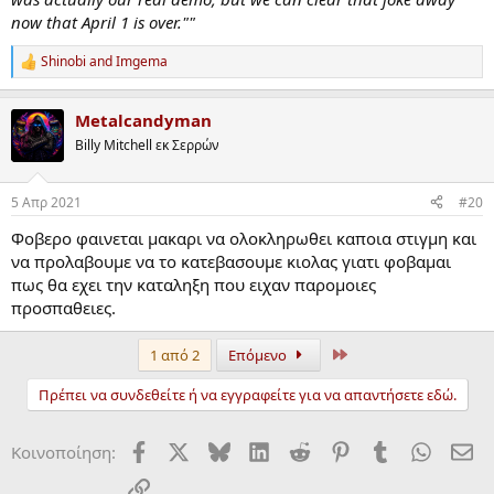
now that April 1 is over.""
Shinobi
and
Imgema
R
e
a
Metalcandyman
c
t
Billy Mitchell εκ Σερρών
i
o
n
5 Απρ 2021
#20
s
:
Φοβερο φαινεται μακαρι να ολοκληρωθει καποια στιγμη και
να προλαβουμε να το κατεβασουμε κιολας γιατι φοβαμαι
πως θα εχει την καταληξη που ειχαν παρομοιες
προσπαθειες.
τελευταίος
1 από 2
Επόμενο
Πρέπει να συνδεθείτε ή να εγγραφείτε για να απαντήσετε εδώ.
Facebook
X
Bluesky
LinkedIn
Reddit
Pinterest
Tumblr
WhatsA
ΗΛ
Κοινοποίηση:
Σύνδεσμος