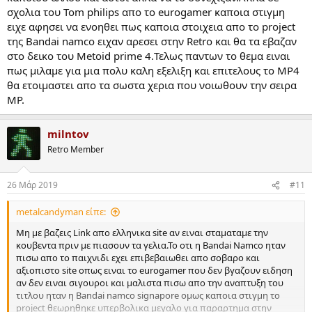
σχολια του Tom philips απο το eurogamer καποια στιγμη
ειχε αφησει να ενοηθει πως καποια στοιχεια απο το project
της Bandai namco ειχαν αρεσει στην Retro και θα τα εβαζαν
στο δεικο του Metoid prime 4.Τελως παντων το θεμα ειναι
πως μιλαμε για μια πολυ καλη εξελιξη και επιτελους το MP4
θα ετοιμαστει απο τα σωστα χερια που νοιωθουν την σειρα
MP.
milntov
Retro Member
26 Μάρ 2019
#11
metalcandyman είπε:
Mη με βαζεις Link απο ελληνικα site αν ειναι σταματαμε την
κουβεντα πριν με πιασουν τα γελια.Το οτι η Bandai Namco ηταν
πισω απο το παιχνιδι εχει επιβεβαιωθει απο σοβαρο και
αξιοπιστο site οπως ειναι το eurogamer που δεν βγαζουν ειδηση
αν δεν ειναι σιγουροι και μαλιστα πισω απο την αναπτυξη του
τιτλου ηταν η Bandai namco signapore ομως καποια στιγμη το
project θεωρηθηκε υπερβολικα μεγαλο για παραρτημα στην