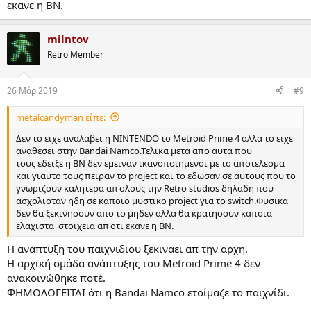
εκανε η BN.
milntov
Retro Member
26 Μάρ 2019
#9
metalcandyman είπε:
Δεν το ειχε αναλαβει η NINTENDO το Metroid Prime 4 αλλα το ειχε
αναθεσει στην Bandai Namco.Tελικα μετα απο αυτα που
τους εδειξε η ΒN δεν εμειναν ικανοποιημενοι με το αποτελεσμα
και γιαυτο τους πειραν το project και το εδωσαν σε αυτους που το
γνωριζουν καλητερα απ'ολους την Retro studios δηλαδη που
ασχολιοταν ηδη σε καποιο μυστικο project για το switch.Φυσικα
δεν θα ξεκινησουν απο το μηδεν αλλα θα κρατησουν καποια
ελαχιστα στοιχεια απ'οτι εκανε η BN.
Η αναπτυξη του παιχνιδιου ξεκιναει απ την αρχη.
Η αρχική ομάδα ανάπτυξης του Metroid Prime 4 δεν
ανακοινώθηκε ποτέ.
ΦΗΜΟΛΟΓΕΙΤΑΙ ότι η Bandai Namco ετοίμαζε το παιχνίδι.