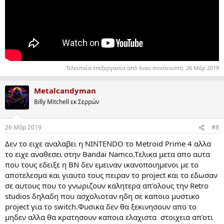
Τελευταία επεξεργασία από έναν συντονιστή:
26 Μάρ 2019
Metalcandyman
Billy Mitchell εκ Σερρών
26 Μάρ 2019
#8
Δεν το ειχε αναλαβει η NINTENDO το Metroid Prime 4 αλλα
το ειχε αναθεσει στην Bandai Namco.Tελικα μετα απο αυτα
που τους εδειξε η ΒN δεν εμειναν ικανοποιημενοι με το
αποτελεσμα και γιαυτο τους πειραν το project και το εδωσαν
σε αυτους που το γνωριζουν καλητερα απ'ολους την Retro
studios δηλαδη που ασχολιοταν ηδη σε καποιο μυστικο
project για το switch.Φυσικα δεν θα ξεκινησουν απο το
μηδεν αλλα θα κρατησουν καποια ελαχιστα στοιχεια απ'οτι