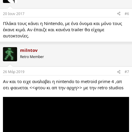
20 Ιουν 2017
#6
Πλάκα τους κάνει η Nintendo, με ένα όνομα και μόνο τους
έκανε κιμά. Αν έπαιζε και κανένα trailer θα είχαμε
αυτοκτονίες.
milntov
Retro Member
26 Μάρ 2019
#7
Αν και το ειχε αναλαβει η nintendo to metroid prime 4 ,απ
οτι φαινεται <<φτου κι απ την αρχη>> με την retro studios