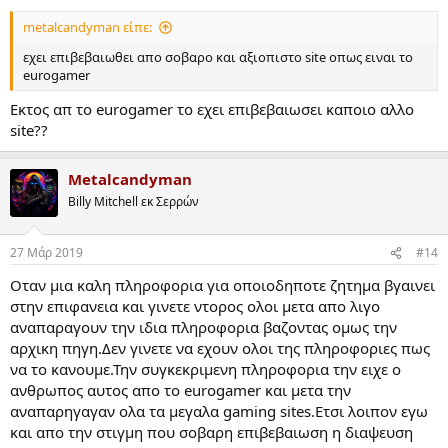
metalcandyman είπε:
εχει επιβεβαιωθει απο σοβαρο και αξιοπιστο site οπως ειναι το
eurogamer
Εκτος απ το eurogamer το εχει επιβεβαιωσει καποιο αλλο
site??
Metalcandyman
Billy Mitchell εκ Σερρών
27 Μάρ 2019
#14
Οταν μια καλη πληροφορια για οποιοδηποτε ζητημα βγαινει
στην επιφανεια και γινετε ντορος ολοι μετα απο λιγο
αναπαραγουν την ιδια πληροφορια βαζοντας ομως την
αρχικη πηγη.Δεν γινετε να εχουν ολοι της πληροφοριες πως
να το κανουμε.Την συγκεκριμενη πληροφορια την ειχε ο
ανθρωπος αυτος απο το eurogamer και μετα την
αναπαρηγαγαν ολα τα μεγαλα gaming sites.Ετσι λοιπον εγω
και απο την στιγμη που σοβαρη επιβεβαιωση η διαψευση