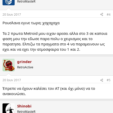
RetroMasteR
20 Ιουν 2017
#4
Ρουσλανα εγινε τωρα; χαχαχαχα
Τα 2 πρωτα Metroid μου ειχαν αρεσει αλλα στο 3 σε καποια
φαση μου την εδωσε παρα πολυ ο χειρισμος και το
παρατησα. Ελπιζω τα πραγματα στο 4 να παραμεινουν ως
εχει και να εχει την ατμοσφαιρα του 1 και 2.
grinder
RetroActive
20 Ιουν 2017
#5
Έπρεπε να έχουν καλέσει τον ΑΤ (και όχι μόνο) να το
ανακοινώσει.
Shinobi
RetroMasteR