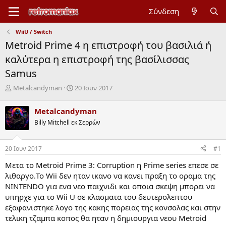
Σύνδεση
WiiU / Switch
Metroid Prime 4 η επιστροφή του βασιλιά ή
καλύτερα η επιστροφή της βασίλισσας
Samus
Έ
Η
Metalcandyman
20 Ιουν 2017
ν
μ
α
ε
Metalcandyman
ρ
ρ
Billy Mitchell εκ Σερρών
ξ
ο
η
μ
μ
η
20 Ιουν 2017
#1
ί
ν
ζ
ί
Μετα το Metroid Prime 3: Corruption η Prime series επεσε σε
α
α
λιθαργο.To Wii δεν ηταν ικανο να κανει πραξη το οραμα της
ς
έ
NINTENDO για ενα νεο παιχνιδι και οποια σκεψη μπορει να
ν
υπηρχε για το Wii U σε κλασματα του δευτερολεπτου
α
ρ
εξαφανιστηκε λογο της κακης πορειας της κονσολας και στην
ξ
τελικη τζαμπα κοπος θα ηταν η δημιουργια νεου Metroid
η