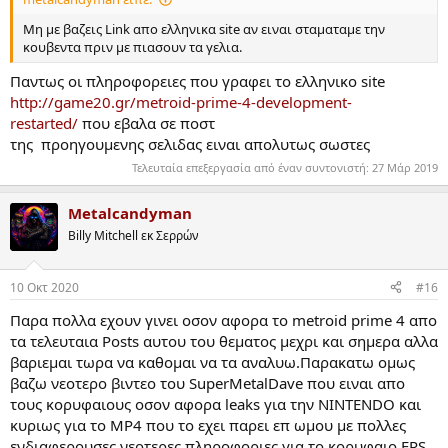
Mη με βαζεις Link απο ελληνικα site αν ειναι σταματαμε την
κουβεντα πριν με πιασουν τα γελια.
Παντως οι πληροφορειες που γραφει το ελληνικο site
http://game20.gr/metroid-prime-4-development-
restarted/
που εβαλα σε ποστ
της προηγουμενης σελιδας ειναι απολυτως σωστες
Τελευταία επεξεργασία από έναν συντονιστή:
27 Μάρ 2019
Metalcandyman
Billy Mitchell εκ Σερρών
10 Οκτ 2020
#16
Παρα πολλα εχουν γινει οσον αφορα το metroid prime 4 απο
τα τελευταια Posts αυτου του θεματος μεχρι και σημερα αλλα
βαριεμαι τωρα να καθομαι να τα αναλυω.Παρακατω ομως
βαζω νεοτερο βιντεο του SuperMetalDave που ειναι απο
τους κορυφαιους οσον αφορα leaks για την NINTENDO και
κυριως για το MP4 που το εχει παρει επ ωμου με πολλες
ενδιαφερουσες νεοτερες πληροφοριες για το κορυφαιο FPS