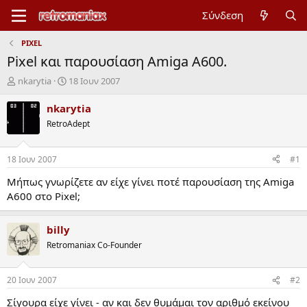
Σύνδεση
PIXEL
Pixel και παρουσίαση Amiga A600.
Έ
Η
nkarytia
18 Ιουν 2007
ν
μ
α
ε
nkarytia
ρ
ρ
RetroAdept
ξ
ο
η
μ
μ
η
18 Ιουν 2007
#1
ί
ν
ζ
ί
Μήπως γνωρίζετε αν είχε γίνει ποτέ παρουσίαση της Amiga
α
α
A600 στο Pixel;
ς
έ
ν
α
billy
ρ
Retromaniax Co-Founder
ξ
η
ς
20 Ιουν 2007
#2
Σίγουρα είχε γίνει - αν και δεν θυμάμαι τον αριθμό εκείνου