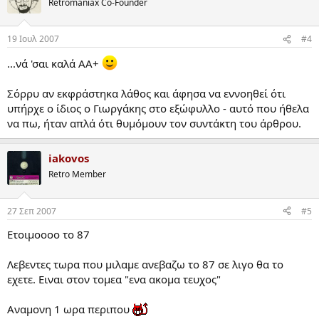
Retromaniax Co-Founder
19 Ιουλ 2007
#4
...νά 'σαι καλά AA+
Σόρρυ αν εκφράστηκα λάθος και άφησα να εννοηθεί ότι
υπήρχε ο ίδιος ο Γιωργάκης στο εξώφυλλο - αυτό που ήθελα
να πω, ήταν απλά ότι θυμόμουν τον συντάκτη του άρθρου.
iakovos
Retro Member
27 Σεπ 2007
#5
Ετοιμοοοο το 87
Λεβεντες τωρα που μιλαμε ανεβαζω το 87 σε λιγο θα το
εχετε. Ειναι στον τομεα "ενα ακομα τευχος"
Αναμονη 1 ωρα περιπου