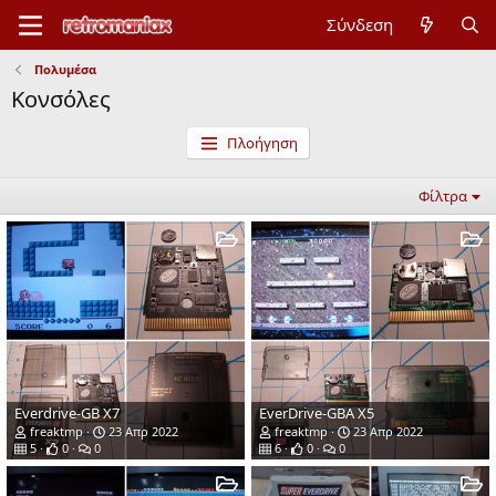
Σύνδεση
Πολυμέσα
Κονσόλες
Πλοήγηση
Φίλτρα
Everdrive-GB X7
EverDrive-GBA X5
freaktmp
23 Απρ 2022
freaktmp
23 Απρ 2022
5
0
0
6
0
0