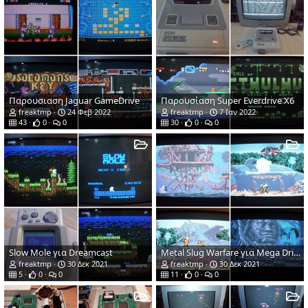
Παρουσιαση Jaguar GameDrive
Παρουσίαση Super Everdrive X6
freaktmp
24 Φεβ 2022
freaktmp
7 Ιαν 2022
43
0
0
30
0
0
Slow Mole για Dreamcast
Metal Slug Warfare για Mega Drive!
freaktmp
30 Δεκ 2021
freaktmp
30 Δεκ 2021
5
0
0
11
0
0