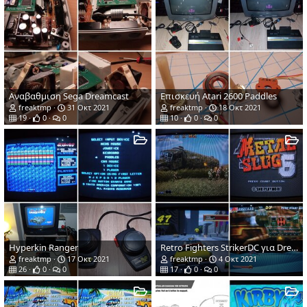
Αναβαθμιση Sega Dreamcast
Επισκευή Atari 2600 Paddles
freaktmp
31 Οκτ 2021
freaktmp
18 Οκτ 2021
19
0
0
10
0
0
Hyperkin Ranger
Retro Fighters StrikerDC για Dreamcast
freaktmp
17 Οκτ 2021
freaktmp
4 Οκτ 2021
26
0
0
17
0
0