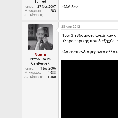
Banned
αλλά δεν ...
Joined
27 Νοέ 2007
Μηνύματα
283
Αντιδράσεις
11
28 Απρ 2012
Πριν 3 εβδομαδες ανεβηκαν α
Πληροφορικής που διεξήχθει σ
ολα ειναι ενδιαφεροντα αλλα 
Nemo
RetroMuseum
GateKeepeR
Joined
9 Ιαν 2006
Μηνύματα
4.688
Αντιδράσεις
1.460