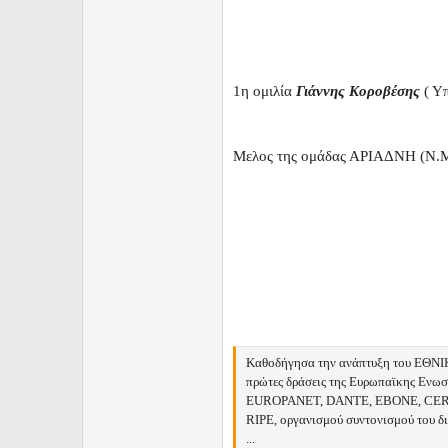
1η ομιλία
Γιάννης Κοροβέσης
( Υ
Μελος της ομάδας ΑΡΙΑΔΝΗ (Ν.Μα
Kαθοδήγησα την ανάπτυξη του ΕΘΝΙΚ
πρώτες δράσεις της Ευρωπαϊκης Ενωσ
EUROPANET, DANTE, EBONE, CERN-CHE
RIPE, οργανισμού συντονισμού του δ
...