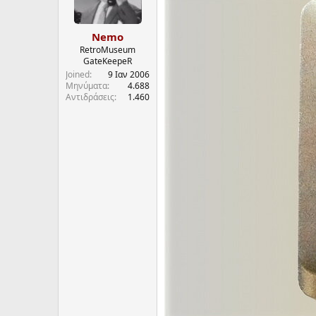
Nemo
RetroMuseum
GateKeepeR
Joined
9 Ιαν 2006
Μηνύματα
4.688
Αντιδράσεις
1.460