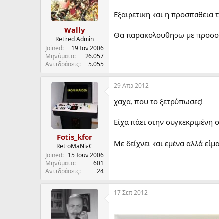
Εξαιρετικη και η προσπαθεια
Wally
Θα παρακολουθησω με προσοχη
Retired Admin
Joined
19 Ιαν 2006
Μηνύματα
26.057
Αντιδράσεις
5.055
29 Απρ 2012
χαχα, που το ξετρύπωσες!
Είχα πάει στην συγκεκριμένη 
Fotis_kfor
Με δείχνει και εμένα αλλά είμ
RetroMaNiaC
Joined
15 Ιουν 2006
Μηνύματα
601
Αντιδράσεις
24
17 Σεπ 2012