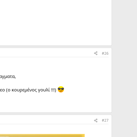
#26
αγματα,
εο (ο κουρεμένος γουλί !!!)
#27