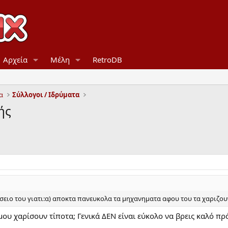
Αρχεία
Μέλη
RetroDB
α
Σύλλογοι / Ιδρύματα
ής
υσειο του γιατι:α) αποκτα πανευκολα τα μηχανηματα αφου του τα χαριζου
μου χαρίσουν τίποτα; Γενικά ΔΕΝ είναι εύκολο να βρεις καλό πρ