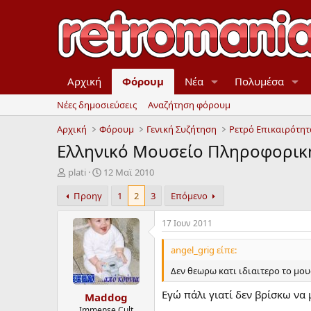
Αρχική
Φόρουμ
Νέα
Πολυμέσα
Νέες δημοσιεύσεις
Αναζήτηση φόρουμ
Αρχική
Φόρουμ
Γενική Συζήτηση
Ρετρό Επικαιρότητ
Ελληνικό Μουσείο Πληροφορικ
Έ
Η
plati
12 Mαϊ 2010
ν
μ
Προηγ
1
2
3
Επόμενο
α
ε
ρ
ρ
ξ
ο
17 Ιουν 2011
η
μ
μ
η
angel_grig είπε:
ί
ν
Δεν θεωρω κατι ιδιαιτερο το μο
ζ
ί
α
α
Εγώ πάλι γιατί δεν βρίσκω να 
Maddog
ς
έ
ν
Immense Cult