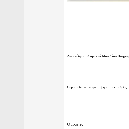
2ο συνέδριο Ελληνικoύ Μουσείου Πληρο
Θέμα :Internet τα πρώτα βήματα κι η εξέλιξ
Ομιλητές :