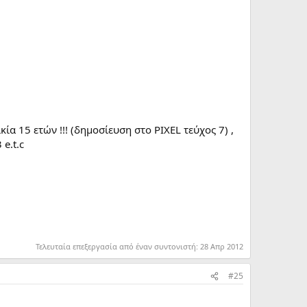
α 15 ετών !!! (δημοσίευση στο PIXEL τεύχος 7) ,
e.t.c
Τελευταία επεξεργασία από έναν συντονιστή:
28 Απρ 2012
#25