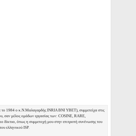
το 1984 ο κ.Ν.Μαλαγαρδής INRIA ΒΝΙ ΥΒΕΤ), συμμετείχα στις
που, σαν μέλος ομάδων εργασίας των: COSINE, RARE,
δίκτυο, όπως η συμμετοχή μου στην επιτροπή συνένωσης του
ου ελληνικού ISP.