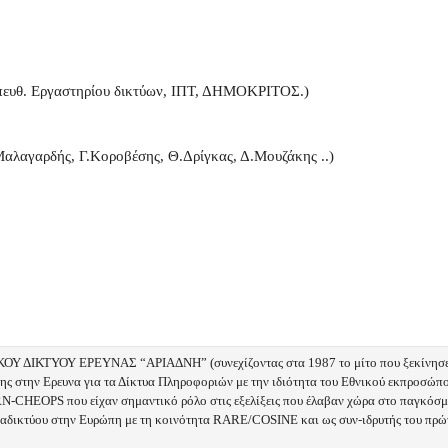
πευθ. Εργαστηρίου δικτύων, ΙΠΤ, ΔΗΜΟΚΡΙΤΟΣ.)
λαγαρδής, Γ.Κοροβέσης, Θ.Δρίγκας, Δ.Μουζάκης ..)
ΟΥ ΔΙΚΤΥΟΥ ΕΡΕΥΝΑΣ “ΑΡΙΑΔΝΗ” (συνεχίζοντας στα 1987 το μίτο που ξεκίνησε 
ης στην Ερευνα για τα Δίκτυα Πληροφοριών με την ιδιότητα του Εθνικού εκπροσώ
OPS που είχαν σημαντικό ρόλο στις εξελίξεις που έλαβαν χώρα στο παγκόσμιο 
ιαδικτύου στην Ευρώπη με τη κοινότητα RARE/COSINE και ως συν-ιδρυτής του πρώτ