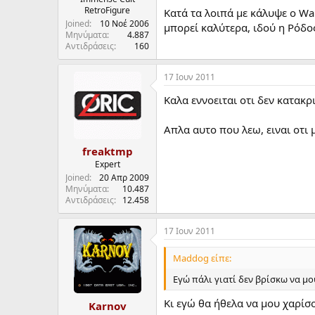
RetroFigure
α
Κατά τα λοιπά με κάλυψε ο Wal
ρ
Joined
10 Νοέ 2006
μπορεί καλύτερα, ιδού η Ρόδος
Μηνύματα
4.887
ξ
Αντιδράσεις
160
η
ς
17 Ιουν 2011
Καλα εννοειται οτι δεν κατακρ
Απλα αυτο που λεω, ειναι οτι 
freaktmp
Expert
Joined
20 Απρ 2009
Μηνύματα
10.487
Αντιδράσεις
12.458
17 Ιουν 2011
Maddog είπε:
Εγώ πάλι γιατί δεν βρίσκω να μο
Κι εγώ θα ήθελα να μου χαρίσο
Karnov