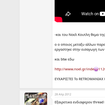
-και του Νοελ Κουτλη θεμα της
ο ο οποιος μεταξυ αλλων παρεπ
εργαστηκε στην εισαγωγη των 
και btw εδω
http://www.noel.gr/inde
112
ΕΥΧΑΡΙΣΤΕΙ Το RETROMANIAX Γ
28 Απρ 2012
Εξαιρετικα ενδιαφερον thread