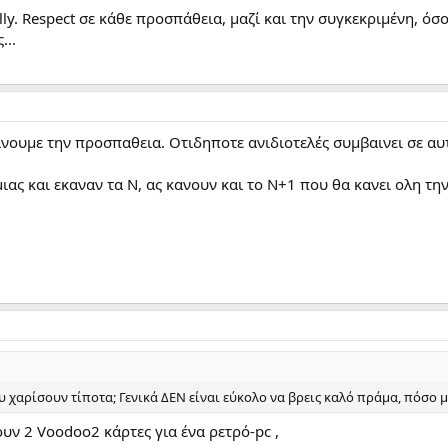
ly. Respect σε κάθε προσπάθεια, μαζί και την συγκεκριμένη, όσο
...
ινουμε την προσπαθεια. Οτιδηποτε ανιδιοτελές συμβαινει σε αυτ
μιας και εκαναν τα Ν, ας κανουν και το Ν+1 που θα κανει ολη τη
υ χαρίσουν τίποτα; Γενικά ΔΕΝ είναι εύκολο να βρεις καλό πράμα, πόσο μ
υν 2 Voodoo2 κάρτες για ένα ρετρό-pc ,