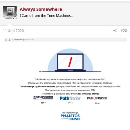
e
a
Always Somewhere
c
t
I Came from the Time Machine...
i
o
n
11 Φεβ 2026
#28
s
: