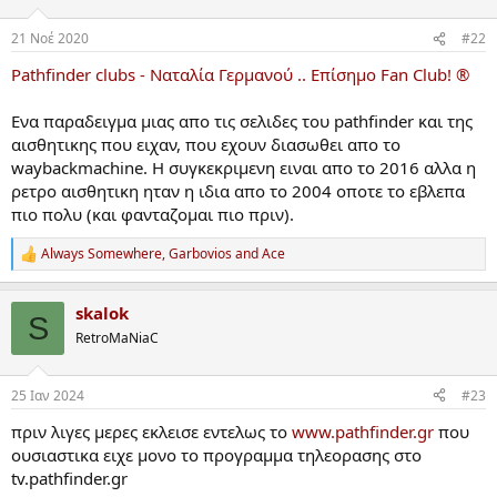
21 Νοέ 2020
#22
Pathfinder clubs - Ναταλία Γερμανού .. Επίσημο Fan Club! ®
Ενα παραδειγμα μιας απο τις σελιδες του pathfinder και της
αισθητικης που ειχαν, που εχουν διασωθει απο το
waybackmachine. Η συγκεκριμενη ειναι απο το 2016 αλλα η
ρετρο αισθητικη ηταν η ιδια απο το 2004 οποτε το εβλεπα
πιο πολυ (και φανταζομαι πιο πριν).
Always Somewhere
,
Garbovios
and
Ace
R
e
a
skalok
c
S
t
RetroMaNiaC
i
o
n
25 Ιαν 2024
#23
s
:
πριν λιγες μερες εκλεισε εντελως το
www.pathfinder.gr
που
ουσιαστικα ειχε μονο το προγραμμα τηλεορασης στο
tv.pathfinder.gr