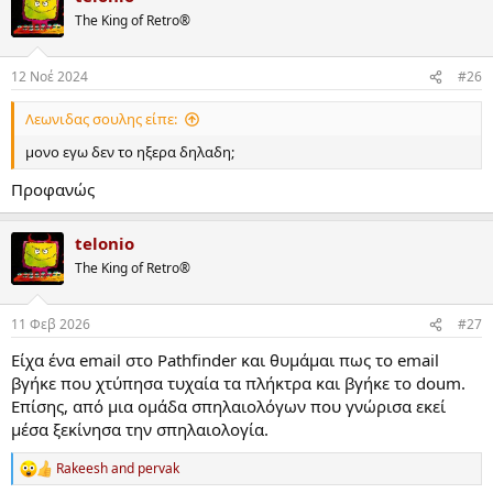
The King of Retro®
12 Νοέ 2024
#26
Λεωνιδας σουλης είπε:
μονο εγω δεν το ηξερα δηλαδη;
Προφανώς
telonio
The King of Retro®
11 Φεβ 2026
#27
Είχα ένα email στο Pathfinder και θυμάμαι πως το email
βγήκε που χτύπησα τυχαία τα πλήκτρα και βγήκε το doum.
Επίσης, από μια ομάδα σπηλαιολόγων που γνώρισα εκεί
μέσα ξεκίνησα την σπηλαιολογία.
Rakeesh
and
pervak
R