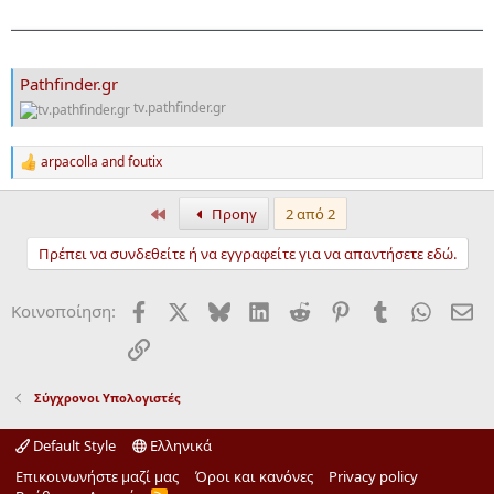
Pathfinder.gr
tv.pathfinder.gr
arpacolla
and
foutix
R
e
a
Πρώτα
Προηγ
2 από 2
c
t
Πρέπει να συνδεθείτε ή να εγγραφείτε για να απαντήσετε εδώ.
i
o
n
Facebook
X
Bluesky
LinkedIn
Reddit
Pinterest
Tumblr
WhatsA
ΗΛ
Κοινοποίηση:
s
:
Σύνδεσμος
Σύγχρονοι Υπολογιστές
Default Style
Ελληνικά
Επικοινωνήστε μαζί μας
Όροι και κανόνες
Privacy policy