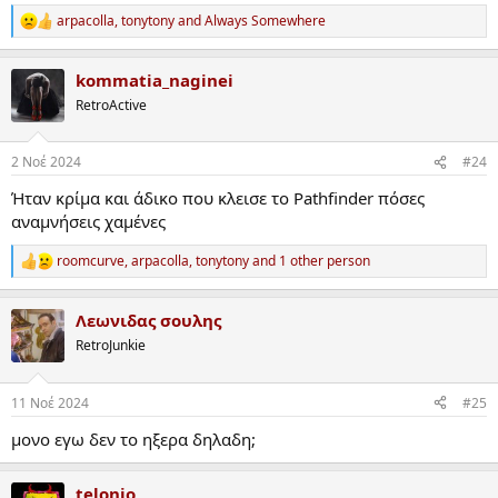
arpacolla
,
tonytony
and
Always Somewhere
R
e
a
kommatia_naginei
c
t
RetroActive
i
o
n
2 Νοέ 2024
#24
s
:
Ήταν κρίμα και άδικο που κλεισε το Pathfinder πόσες
αναμνήσεις χαμένες
roomcurve
,
arpacolla
,
tonytony
and 1 other person
R
e
a
Λεωνιδας σουλης
c
t
RetroJunkie
i
o
n
11 Νοέ 2024
#25
s
:
μονο εγω δεν το ηξερα δηλαδη;
telonio