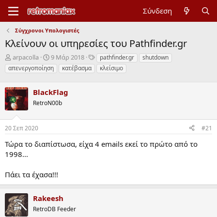
Σύνδεση
Σύγχρονοι Υπολογιστές
Κλείνουν οι υπηρεσίες του Pathfinder.gr
Έ
Η
Ε
arpacolla
9 Μάρ 2018
pathfinder.gr
shutdown
ν
μ
τ
απενεργοποίηση
κατέβασμα
κλείσιμο
α
ε
ι
ρ
ρ
κ
ξ
BlackFlag
ο
έ
η
μ
τ
RetroN00b
μ
η
ε
ί
ν
ς
ζ
ί
20 Σεπ 2020
#21
α
α
Τώρα το διαπίστωσα, είχα 4 emails εκεί το πρώτο από το
ς
έ
ν
1998...
α
ρ
Πάει τα έχασα!!!
ξ
η
ς
Rakeesh
RetroDB Feeder