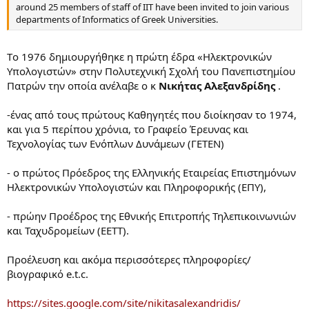
around 25 members of staff of IIT have been invited to join various
of the first achievements of the Computer Division was
departments of Informatics of Greek Universities.
Proteas, the first experimental 16-bit digital computer
designed in Greece. Proteas was user programmable and its
construction was completed in 1970.
Tο 1976 δημιoυργήθηκε η πρώτη έδρα «Ηλεκτρονικών
Υπολογιστών» στην Πολυτεχνική Σχολή του Πανεπιστημίου
Till 1975, "Demokritos" was the only organization in Greece, where
Πατρών την οποία ανέλαβε ο κ
Νικήτας Αλεξανδρίδης
.
research in Electronics and Informatics was carried out. As a result,
around 25 members of staff of IIT have been invited to join various
departments of Informatics of Greek Universities.
-ένας από τους πρώτους Καθηγητές που διοίκησαν το 1974,
και για 5 περίπου χρόνια, το Γραφείο Έρευνας και
In 1975, the Division of Electronics extented its activities in Digital
Τεχνολογίας των Ενόπλων Δυνάμεων (ΓΕΤΕΝ)
Telecommunications and especially, in the development of
encrypted communication systems.
- ο πρώτος Πρόεδρος της Ελληνικής Εταιρείας Επιστημόνων
The two Divisions of Electronics and Computers continued their
Ηλεκτρονικών Υπολογιστών και Πληροφορικής (ΕΠΥ),
activities independently till 1987, when after appropriate mergings
the Institute of Informatics & Telecommunications, the Institute of
- πρώην Προέδρος της Εθνικής Επιτροπής Τηλεπικοινωνιών
Microelectronics and the Computer Center were established.
και Ταχυδρομείων (ΕΕΤΤ).
Προέλευση και ακόμα περισσότερες πληροφορίες/
βιογραφικό e.t.c.
https://sites.google.com/site/nikitasalexandridis/