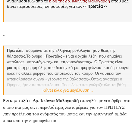
Aναδημοσιεύω από το
blog της Δρ. Ιωάννας Μαλαγαρδή
όπου μας
δίνει περισσότερες πληροφορίες για τον <<
Πρωτέα
>>
...
Πρωτέας
, σύμφωνα με την ελληνική μυθολογία ήταν θεός της
θάλασσας.Το όνομα «
Πρωτέας
» είναι αρχαία λέξη, που σημαίνει
«πρώτος», «πρωτόγονος» και «πρωτογέννητος». Ο Πρωτέας είναι
μια πρώτη μορφή ύλης που διαδοχικά μεταμορφώνεται και δημιουργεί
όλες τις άλλες μορφές που αποτελούν τον κόσμο. Οι ναυτικοί τον
αποκαλούσαν συχνά «γέροντα της θάλασσας».Όπως αναφέρει ο
Όμηρος, ήταν υποτακτικός του Ποσειδώνα και γνώριζε όλα τα βάθη
Κάντε κλικ για μεγέθυνση ...
της θάλασσας και τα μυστικά τους.
Εντωμεταξύ
η
Δρ. Ιωάννα Μαλαγαρδή
επανήλθε
με νέο άρθρο
στο
Πρωτέας
είναι και το όνομα του πρώτου Ελληνικού Ηλεκτρονικού
οποίο και μας δίνει περισσότερες λεπτομέρειες για τον ΠΡΩΤΕΥΣ
Ψηφιακού Υπολογιστή Γενικής Χρήσης με εκτυπωτή και οθόνη ως
περιφερειακά, προϊόν πρωτοπόραςτεχνολογικής ανάπτυξης στον
,την προέλευση του ονόματός του ,όπως και την ερευνητική ομάδα
τομέα των ηλεκτρονικών υπολογιστών.
πίσω από την δημιουργία του .