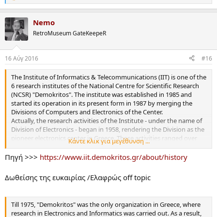
e
a
Nemo
c
t
RetroMuseum GateKeepeR
i
o
n
16 Αύγ 2016
#16
s
:
The Institute of Informatics & Telecommunications (IIT) is one of the
6 research institutes of the National Centre for Scientific Research
(NCSR) "Demokritos". The institute was established in 1985 and
started its operation in its present form in 1987 by merging the
Divisions of Computers and Electronics of the Center.
Actually, the research activities of the Institute - under the name of
Division of Electronics - began in 1958, rendering the Division as the
pioneer electronics center in Greece. These activities ranged over
Κάντε κλικ για μεγέθυνση ...
many fields of applications, such as the design and development of
special electronic systems, nuclear electronics, industrial electronic
Πηγή >>>
https://www.iit.demokritos.gr/about/history
control devices, digital electronics and medical electronics.
Δωθείσης της ευκαιρίας /Ελαφρώς off topic
The Computer Division was founded in 1968 with the initial aim of
supporting the research and data-storing computing needs of
NCSR "Demokritos".
The Computer Center was developed at
Till 1975, "Demokritos" was the only organization in Greece, where
the same time for specific computing applications and
research in Electronics and Informatics was carried out. As a result,
various other research activities of NCSR "Demokritos". One