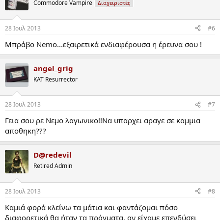
γραμμένο σε FORTRAN που εξομοίωνε την λειτουργία του προ της
Commodore Vampire
Διαχειριστές
κατασκευής του.
Υπεύθυνος του έργου ήταν ο καθηγητής Τεχνητής νοημοσύνης
28 Ιουλ 2013
#6
(κλάδου της Πληροφορικής ) του Πανεπιστημίου Αθηνών Ιωάννης
Μπράβο Nemo...εξαιρετικά ενδιαφέρουσα η έρευνα σου !
Κόντος επικεφαλής μιας 10μελους ομάδας κατασκευής
επιστημόνων και τεχνικών.
angel_grig
Σχετικό ρεπορτάζ με φωτογραφία του υπολογιστή δημοσιεύτηκε
KAT Resurrector
στην εφημερίδα «Το Βήμα» με τίτλο "Ηλεκτρονικός υπολογιστής
κατεσκευάσθη στον Δημόκριτο".
28 Ιουλ 2013
#7
Γεια σου ρε Νεμο λαγωνικο!!Να υπαρχει αραγε σε καμμια
αποθηκη???
D@redevil
Retired Admin
28 Ιουλ 2013
#8
Καμιά φορά κλείνω τα μάτια και φαντάζομαι πόσο
διαφορετικά θα ήταν τα πράγματα, αν είχαμε επενδύσει