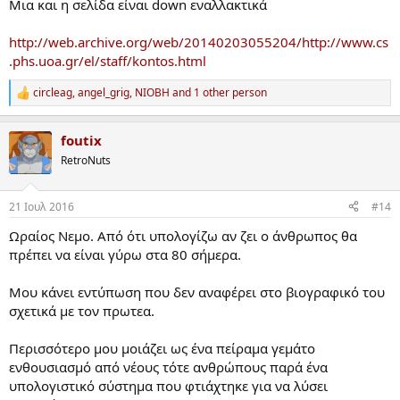
Μια και η σελίδα είναι down εναλλακτικά
Το έργο κατασκευής του
ΠΡΩΤΕΑ
εξυπηρέτησε ερευνητικούς,
http://web.archive.org/web/20140203055204/http://www.cs
αναπτυξιακούς και εκπαιδευτικούς σκοπούς της εποχής εκείνης. Αν
το ελληνικό κράτος και η ελληνική επιχειρηματικότητα είχε
.phs.uoa.gr/el/staff/kontos.html
αξιοποιήσει τα αποτελέσματατου έργουείναι πιθανόν να είχαμε
σήμερα ελληνική βιομηχανία ηλεκτρονικών υπολογιστών.
circleag
,
angel_grig
,
NIOBH
and 1 other person
R
e
Σχετικό ρεπορτάζ με φωτογραφία του υπολογιστή δημοσιεύτηκε στην
a
foutix
c
εφημερίδα «Το Βήμα» το έτος 1970 με τίτλο “Ηλεκτρονικός
t
υπολογιστής κατεσκευάσθη στον Δημόκριτο”.
RetroNuts
i
o
(*) Η Δρ. Ιωάννα Μαλαγαρδή είναι Δρ. Υπολογιστικής Γλωσσολογίας.
n
Συνεργάτης της ιστοσελίδας kosmonea.gr
21 Ιουλ 2016
#14
s
:
Ωραίος Νεμο. Από ότι υπολογίζω αν ζει ο άνθρωπος θα
πρέπει να είναι γύρω στα 80 σήμερα.
Μου κάνει εντύπωση που δεν αναφέρει στο βιογραφικό του
σχετικά με τον πρωτεα.
Περισσότερο μου μοιάζει ως ένα πείραμα γεμάτο
ενθουσιασμό από νέους τότε ανθρώπους παρά ένα
υπολογιστικό σύστημα που φτιάχτηκε για να λύσει