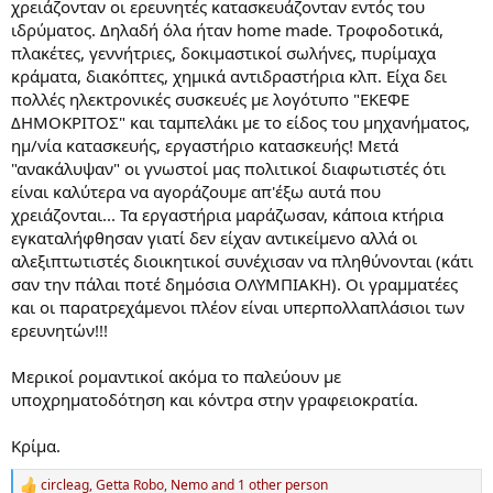
χρειάζονταν οι ερευνητές κατασκευάζονταν εντός του
ιδρύματος. Δηλαδή όλα ήταν home made. Tροφοδοτικά,
πλακέτες, γεννήτριες, δοκιμαστικοί σωλήνες, πυρίμαχα
κράματα, διακόπτες, χημικά αντιδραστήρια κλπ. Είχα δει
πολλές ηλεκτρονικές συσκευές με λογότυπο "ΕΚΕΦΕ
ΔΗΜΟΚΡΙΤΟΣ" και ταμπελάκι με το είδος του μηχανήματος,
ημ/νία κατασκευής, εργαστήριο κατασκευής! Μετά
"ανακάλυψαν" οι γνωστοί μας πολιτικοί διαφωτιστές ότι
είναι καλύτερα να αγοράζουμε απ'έξω αυτά που
χρειάζονται... Τα εργαστήρια μαράζωσαν, κάποια κτήρια
εγκαταλήφθησαν γιατί δεν είχαν αντικείμενο αλλά οι
αλεξιπτωτιστές διοικητικοί συνέχισαν να πληθύνονται (κάτι
σαν την πάλαι ποτέ δημόσια ΟΛΥΜΠΙΑΚΗ). Οι γραμματέες
και οι παρατρεχάμενοι πλέον είναι υπερπολλαπλάσιοι των
ερευνητών!!!
Μερικοί ρομαντικοί ακόμα το παλεύουν με
υποχρηματοδότηση και κόντρα στην γραφειοκρατία.
Κρίμα.
circleag
,
Getta Robo
,
Nemo
and 1 other person
R