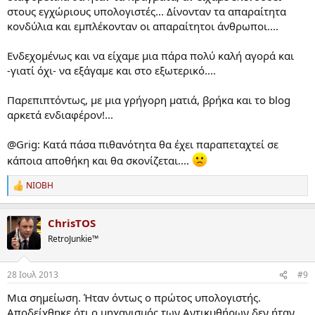
στους εγχώριους υπολογιστές... Δίνονταν τα απαραίτητα
κονδύλια και εμπλέκονταν οι απαραίτητοι άνθρωποι....
Ενδεχομένως και να είχαμε μια πάρα πολύ καλή αγορά και
-γιατί όχι- να εξάγαμε και στο εξωτερικό....
Παρεπιπτόντως, με μια γρήγορη ματιά, βρήκα και το blog
αρκετά ενδιαφέρον!...
@Grig: Κατά πάσα πιθανότητα θα έχει παραπεταχτεί σε
κάποια αποθήκη και θα σκονίζεται....
NIOBH
R
e
a
ChrisTOS
c
t
RetroJunkie™
i
o
n
28 Ιουλ 2013
#9
s
:
Μια σημείωση. Ήταν όντως ο πρώτος υπολογιστής.
Αποδείχθηκε ότι ο μηχανισμός των Αντικυθήρων δεν ήταν