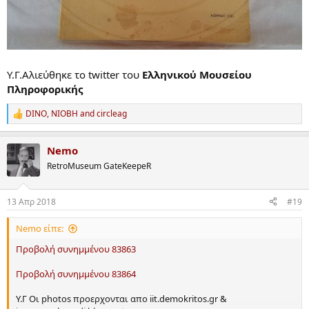
Υ.Γ.Αλιεύθηκε το twitter του
Ελληνικού Μουσείου
Πληροφορικής
DINO
,
NIOBH
and
circleag
R
e
a
Nemo
c
t
RetroMuseum GateKeepeR
i
o
n
13 Απρ 2018
#19
s
:
Nemo είπε:
Προβολή συνημμένου 83863
Προβολή συνημμένου 83864
Υ.Γ Oι photos προερχονται απο iit.demokritos.gr &