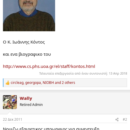
Ο Κ. Ιωάννης Κόντος
και ενα βιογραφικο του
http://www.cs.phs.uoa.gr/el/staff/kontos.html
Τελευταία επεξεργασία από έναν συντονιστή:
13 Απρ 2018
circleag
,
georgopa
,
NIOBH
and 2 others
R
e
a
Wally
c
t
Retired Admin
i
o
n
22 Δεκ 2011
#2
s
:
Nομιζω εξαιρετικος υποωηφιος για συνεντευξη...