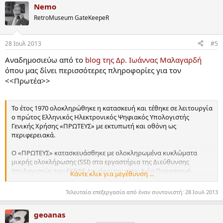
Nemo
RetroMuseum GateKeepeR
28 Ιουλ 2013
#5
Aναδημοσιεύω από το
blog της Δρ. Ιωάννας Μαλαγαρδή
όπου μας δίνει περισσότερες πληροφορίες για τον
<<Πρωτέα>>
Το έτος 1970 ολοκληρώθηκε η κατασκευή και τέθηκε σε λειτουργία
ο πρώτος Ελληνικός Ηλεκτρονικός Ψηφιακός Υπολογιστής
Γενικής Χρήσης «ΠΡΩΤΕΥΣ» με εκτυπωτή και οθόνη ως
περιφερειακά.
Ο «ΠΡΩΤΕΥΣ» κατασκευάσθηκε με ολοκληρωμένα κυκλώματα
μικρής ολοκλήρωσης (SSI) στα εργαστήρια της Διεύθυνσης
Υπολογιστών του ΕΚΕΦΕ Δημόκριτος στην Αγία Παρασκευή.
Κάντε κλικ για μεγέθυνση ...
Η κεντρική μονάδα υπολογισμών (CPU) λειτουργούσε με την
Τελευταία επεξεργασία από έναν συντονιστή:
28 Ιουλ 2013
χρήση μικροπρογραμματισμού.
geoanas
Η σχεδίασή του έγινε με τη χρήση προγράμματος υπολογιστή