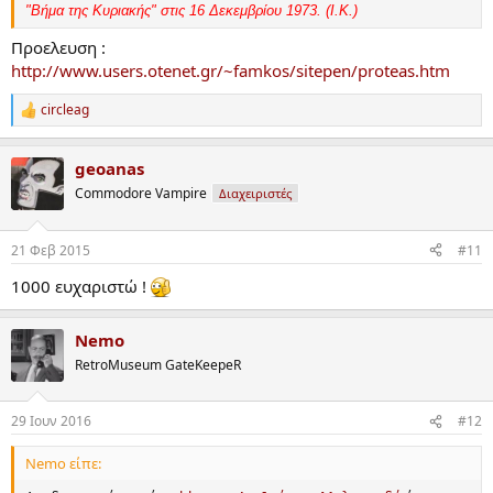
"Βήμα της Κυριακής" στις 16 Δεκεμβρίου 1973. (Ι.Κ.)
Προελευση :
http://www.users.otenet.gr/~famkos/sitepen/proteas.htm
circleag
R
e
a
geoanas
c
t
Commodore Vampire
Διαχειριστές
i
o
n
21 Φεβ 2015
#11
s
:
1000 ευχαριστώ !
Nemo
RetroMuseum GateKeepeR
29 Ιουν 2016
#12
Nemo είπε: