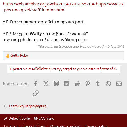
http://web.archive.org/web/20140203055204/http://www.cs
.phs.uoa.gr/el/staff/kontos.html
Υ.Γ. Για να αποκατασταθεί το αρχικό post ...
Y.Γ.2 Μέχρι ο
Wally
να ανεβάσει "ενκαιρώ"
σχετική photo σε καλύτερη ανάλυση e.t.c.
Τελευταία επεξεργασία από έναν συντονιστή:
13 Απρ 2018
Getta Robo
R
e
a
Πρέπει να συνδεθείτε ή να εγγραφείτε για να απαντήσετε εδώ.
c
t
i
Facebook
X
Bluesky
LinkedIn
Reddit
Pinterest
Tumblr
WhatsA
ΗΛ
Κοινοποίηση:
o
n
Σύνδεσμος
s
:
Ελληνική Πληροφορική
Default Style
Ελληνικά
Επικοινωνήστε μαζί μας
Όροι και κανόνες
Privacy policy