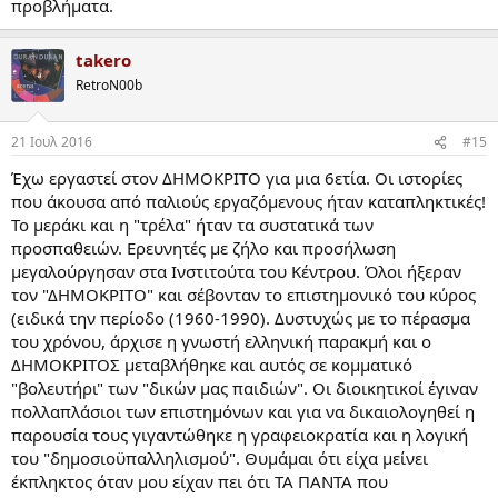
προβλήματα.
takero
RetroN00b
21 Ιουλ 2016
#15
Έχω εργαστεί στον ΔΗΜΟΚΡΙΤΟ για μια 6ετία. Οι ιστορίες
που άκουσα από παλιούς εργαζόμενους ήταν καταπληκτικές!
Το μεράκι και η "τρέλα" ήταν τα συστατικά των
προσπαθειών. Ερευνητές με ζήλο και προσήλωση
μεγαλούργησαν στα Ινστιτούτα του Κέντρου. Όλοι ήξεραν
τον "ΔΗΜΟΚΡΙΤΟ" και σέβονταν το επιστημονικό του κύρος
(ειδικά την περίοδο (1960-1990). Δυστυχώς με το πέρασμα
του χρόνου, άρχισε η γνωστή ελληνική παρακμή και ο
ΔΗΜΟΚΡΙΤΟΣ μεταβλήθηκε και αυτός σε κομματικό
"βολευτήρι" των "δικών μας παιδιών". Οι διοικητικοί έγιναν
πολλαπλάσιοι των επιστημόνων και για να δικαιολογηθεί η
παρουσία τους γιγαντώθηκε η γραφειοκρατία και η λογική
του "δημοσιοϋπαλληλισμού". Θυμάμαι ότι είχα μείνει
έκπληκτος όταν μου είχαν πει ότι ΤΑ ΠΑΝΤΑ που