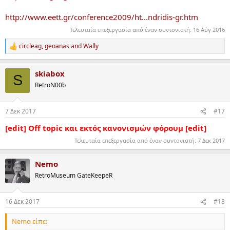
http://www.eett.gr/conference2009/ht...ndridis-gr.htm
Τελευταία επεξεργασία από έναν συντονιστή:
16 Αύγ 2016
circleag
,
geoanas
and
Wally
R
e
a
skiabox
c
S
t
RetroN00b
i
o
n
7 Δεκ 2017
#17
s
:
[edit] Off topic και εκτός κανονισμών φόρουμ [edit]
Τελευταία επεξεργασία από έναν συντονιστή:
7 Δεκ 2017
Nemo
RetroMuseum GateKeepeR
16 Δεκ 2017
#18
Nemo είπε: