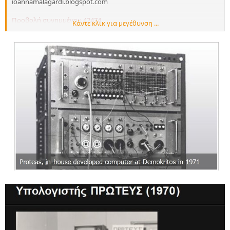
ioannamalagardi.blogspot.com
Προβολή συνημμένου 42474
Κάντε κλικ για μεγέθυνση ...
Ο Κ. Ιωάννης Κόντος
και ενα βιογραφικο του
http://www.cs.phs.uoa.gr/el/staff/kontos.html