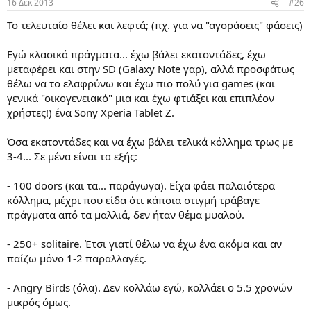
16 Δεκ 2013
#26
Το τελευταίο θέλει και λεφτά; (πχ. για να "αγοράσεις" φάσεις)
Εγώ κλασικά πράγματα... έχω βάλει εκατοντάδες, έχω
μεταφέρει και στην SD (Galaxy Note γαρ), αλλά προσφάτως
θέλω να το ελαφρύνω και έχω πιο πολύ για games (και
γενικά "οικογενειακό" μια και έχω φτιάξει και επιπλέον
χρήστες!) ένα Sony Xperia Tablet Z.
Όσα εκατοντάδες και να έχω βάλει τελικά κόλλημα τρως με
3-4... Σε μένα είναι τα εξής:
- 100 doors (και τα... παράγωγα). Είχα φάει παλαιότερα
κόλλημα, μέχρι που είδα ότι κάποια στιγμή τράβαγε
πράγματα από τα μαλλιά, δεν ήταν θέμα μυαλού.
- 250+ solitaire. Έτσι γιατί θέλω να έχω ένα ακόμα και αν
παίζω μόνο 1-2 παραλλαγές.
- Angry Birds (όλα). Δεν κολλάω εγώ, κολλάει ο 5.5 χρονών
μικρός όμως.