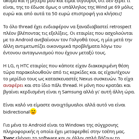
ακόμα και η μητέρα μου και είμαι σίγουρος ότι δεν ξέρει τι
είναι, της το έδωσε όμως ο υπάλληλος της Wind με 69 μόλις
ευρώ και από αυτά τα 50 ευρώ επιστροφή για κλήσεις!
Το όλο thread έχει ενδιαφέρον να ξαναδιαβαστεί retrospect
πλέον βλέποντας τις εξελίξεις. Οι εταιρίες που ασχολούνται
με το Android ανεβαίνουν τον Γολγοθά τους, η μία μετά την
άλλη αντιμετωπίζει οικονομικά προβλήματα λόγω του
έντονου ανταγωνισμού που έχουν μεταξύ τους.
Η LG, η HTC εταιρίες που κάποτε είχαν διακεκριμένη θέση
τώρα παρακολουθούν από τις κερκίδες και ας είχαν/έχουν
το μερίδιο τους ως κατασκευαστές Nexus συσκευών. Το είχα
αναφέρει
και στο ίδιο πάλι thread. Η μόνη που κρατάει και
βγαίνει κερδισμένη είναι η Samsung αλλά γι' αυτή άλλη ώρα.
Είναι καλό να είμαστε ανοιχτόμυαλοι αλλά αυτό να είναι
bidirectional
Για μένα το Android είναι τα Windows της σύγχρονης
πληροφορικής η οποία έχει μεταφερθεί στην τσέπη μας.
Ένας
ελέγχει το software και οι άλλοι απλά βάζουν το