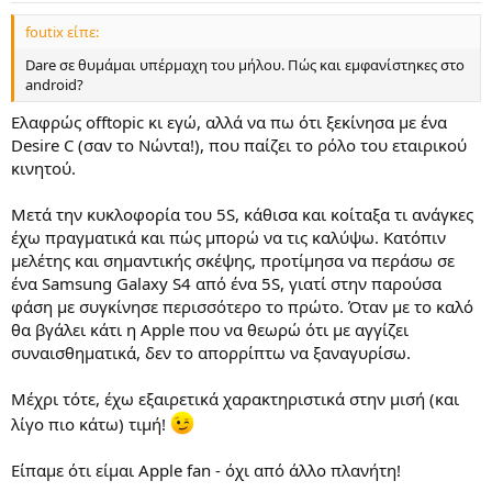
foutix είπε:
Dare σε θυμάμαι υπέρμαχη του μήλου. Πώς και εμφανίστηκες στο
android?
Ελαφρώς offtopic κι εγώ, αλλά να πω ότι ξεκίνησα με ένα
Desire C (σαν το Νώντα!), που παίζει το ρόλο του εταιρικού
κινητού.
Μετά την κυκλοφορία του 5S, κάθισα και κοίταξα τι ανάγκες
έχω πραγματικά και πώς μπορώ να τις καλύψω. Κατόπιν
μελέτης και σημαντικής σκέψης, προτίμησα να περάσω σε
ένα Samsung Galaxy S4 από ένα 5S, γιατί στην παρούσα
φάση με συγκίνησε περισσότερο το πρώτο. Όταν με το καλό
θα βγάλει κάτι η Apple που να θεωρώ ότι με αγγίζει
συναισθηματικά, δεν το απορρίπτω να ξαναγυρίσω.
Μέχρι τότε, έχω εξαιρετικά χαρακτηριστικά στην μισή (και
λίγο πιο κάτω) τιμή!
Είπαμε ότι είμαι Apple fan - όχι από άλλο πλανήτη!