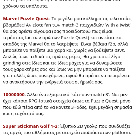
χρόνου τα υπόλοιπα.
Marvel Puzzle Quest
: Το μεγάλο μου κόλλημα τις τελευταίες
βδομάδες! Αν είστε fan των match-3 παιχνιδιών 'with a twist'
θα σας αρέσει σίγουρα (σας προειδοποιώ πως είμαι
τεράστιος fan των πρώτων Puzzle Quest) και αν είστε και
οπαδός της Marvel θα το λατρέψετε. Είναι βέβαια f2p, αλλά
μπορείτε να παίξετε μια χαρά και χωρίς να ξοδέψετε σεντ.
Απλώς ίσως -ειδικά τις πρώτες μέρες- θα χρειαστεί λίγο
grinding στις ίδιες και τις ίδιες μάχες για να δυναμώσετε
τους χαρακτήρες σας και ίσως να μην μπορείτε να παίξετε
για πολλές ώρες συνεχόμενα, αφού θα πρέπει να περιμένετε
να ανακτήσουν την ενέργειά τους οι ήρωές σας.
10000000
: Άλλο ένα εξαιρετικό 'κάτι-σαν-match-3'. Ναι μεν
έχει κάποια RPG-ίστικά στοιχεία όπως τα Puzzle Quest, μόνο
που εδώ πέρα από το να κάνετε 3+άδες, έχει μεγάλη σημασία
και η ταχύτητά σας.
Super Stickman Golf 1-2
: Έξυπνο 2D γκολφ που συνδυάζει
τις αρχές του αθλήματος με στοιχεία δισδιάστατων platform.