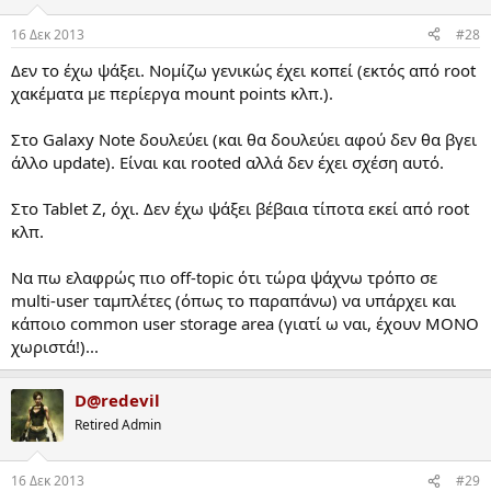
16 Δεκ 2013
#28
Δεν το έχω ψάξει. Νομίζω γενικώς έχει κοπεί (εκτός από root
χακέματα με περίεργα mount points κλπ.).
Στο Galaxy Note δουλεύει (και θα δουλεύει αφού δεν θα βγει
άλλο update). Είναι και rooted αλλά δεν έχει σχέση αυτό.
Στο Tablet Z, όχι. Δεν έχω ψάξει βέβαια τίποτα εκεί από root
κλπ.
Να πω ελαφρώς πιο off-topic ότι τώρα ψάχνω τρόπο σε
multi-user ταμπλέτες (όπως το παραπάνω) να υπάρχει και
κάποιο common user storage area (γιατί ω ναι, έχουν ΜΟΝΟ
χωριστά!)...
D@redevil
Retired Admin
16 Δεκ 2013
#29