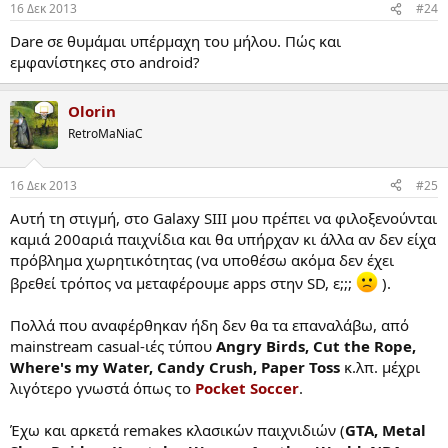
16 Δεκ 2013
#24
Dare σε θυμάμαι υπέρμαχη του μήλου. Πώς και
εμφανίστηκες στο android?
Olorin
RetroMaNiaC
16 Δεκ 2013
#25
Αυτή τη στιγμή, στο Galaxy SIII μου πρέπει να φιλοξενούνται
καμιά 200αριά παιχνίδια και θα υπήρχαν κι άλλα αν δεν είχα
πρόβλημα χωρητικότητας (να υποθέσω ακόμα δεν έχει
βρεθεί τρόπος να μεταφέρουμε apps στην SD, ε;;;
).
Πολλά που αναφέρθηκαν ήδη δεν θα τα επαναλάβω, από
mainstream casual-ιές τύπου
Angry Birds, Cut the Rope,
Where's my Water, Candy Crush, Paper Toss
κ.λπ. μέχρι
λιγότερο γνωστά όπως το
Pocket Soccer
.
Έχω και αρκετά remakes κλασικών παιχνιδιών (
GTA, Metal