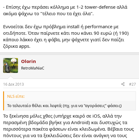
- Επίσης έχω περάσει κόλλημα με 1-2 tower-defense αλλά
ακόμα ψάχνω το "τέλειο που τα έχει όλα".
Εννοείται δεν έχω πρόβλημα install ή performance με
οτιδήποτε. Όταν παίρνετε κάτι που κάνει 90 ευρώ (ή 190)
κάποιο λάκκο έχει η φάβα, μην ψάχνετε γιατί δεν παίζει
ζόρικα apps.
Olorin
RetroMaNiaC
16 Δεκ 2013
#27
NLS είπε:
Το τελευταίο θέλει και λεφτά; (πχ. για να "αγοράσεις" φάσεις)
Το ξεκίνησα μόλις χθες (υπήρχε καιρό σε iOS, αλλά την
περασμένη βδομάδα βγήκε για Android) και δυστυχώς τα
περισσότερα πακέτα φάσεων είναι κλειδωμένα. Βέβαια τους
πόντους για να τα ξεκλειδώσεις δεν είναι ανάγκη να τους