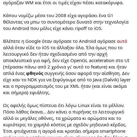
αγόραζαν WM και έτσι οι τιμές είχαν πέσει κατακόρυφα.
Κάπου νομίζω μέσα του 2008 είχα αγοράσει ένα G1
θέλοντας να μπω το συντομότερο δυνατό στην τεχνολογία
του Android που μόλις είχε κάνει ripoff το iOS.
Βλέπετε η Google όταν αγόρασε το Android αγόρασε
αυτό
αλλά όταν είδε το iOS τα άλλαξαν όλα. Έλα όμως που το
λειτουργικό δεν ήταν σχεδιασμένο από την αρχή
αποκλειστικά για αφή, δεν είχε OpenGL acceleration στο UI
(πέρασαν πάνω από 2 χρόνια γι' αυτό το feature) και ήταν
απλά ένας
φθηνός
συγγενής όσον αφορά την αίσθηση. Δεν
είχε καν το NDK για να ξεφύγουμε από το Java (Dalvik) layer
και ο προγραμματισμός του με XML ήταν (και είναι ακόμα
και σήμερα) εφιάλτης.
Ως αφελής όμως πίστευα ότι λόγω Linux είναι το μέλλον.
Πόσο λάθος έκανα... Δεν κάνει ο πυρήνας το λειτουργικό
αλλά οι μεγάλες οθόνες, τα χρώματα κι αρώματα και το
κυριότερο; το χαμηλό κόστος με σχεδόν μηδενικό κέρδος.
Έτσι φτιάχνεται η αγορά και κρατάει σήμερα smartphone