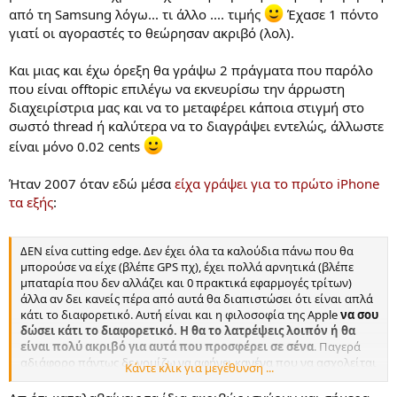
από τη Samsung λόγω... τι άλλο .... τιμής
Έχασε 1 πόντο
γιατί οι αγοραστές το θεώρησαν ακριβό (λολ).
Και μιας και έχω όρεξη θα γράψω 2 πράγματα που παρόλο
που είναι offtopic επιλέγω να εκνευρίσω την άρρωστη
διαχειρίστρια μας και να το μεταφέρει κάποια στιγμή στο
σωστό thread ή καλύτερα να το διαγράψει εντελώς, άλλωστε
είναι μόνο 0.02 cents
Ήταν 2007 όταν εδώ μέσα
είχα γράψει για το πρώτο iPhone
τα εξής
:
ΔΕΝ είνα cutting edge. Δεν έχει όλα τα καλούδια πάνω που θα
μπορούσε να είχε (βλέπε GPS πχ), έχει πολλά αρνητικά (βλέπε
μπαταρία που δεν αλλάζει και 0 πρακτικά εφαρμογές τρίτων)
άλλα αν δει κανείς πέρα από αυτά θα διαπιστώσει ότι είναι απλά
κάτι το διαφορετικό. Αυτή είναι και η φιλοσοφία της Apple
να σου
δώσει κάτι το διαφορετικό. Η θα το λατρέψεις λοιπόν ή θα
είναι πολύ ακριβό για αυτά που προσφέρει σε σένα
. Παγερά
αδιάφορο πάντως δε νομίζω να αφήνει κανένα που να ασχολείται
Κάντε κλικ για μεγέθυνση ...
με την εξέλιξη των κινητών και είναι μέσα στα πράγματα.