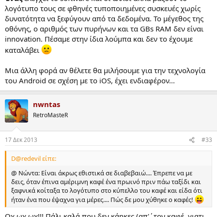
λογότυπο τους σε φθηνές τυποποιημένες συσκευές χωρίς
δυνατότητα να ξεφύγουν από τα δεδομένα. Το μέγεθος της
οθόνης, ο αριθμός των πυρήνων και τα GBs RAM δεν είναι
innovation. Πέσαμε στην ίδια λούμπα και δεν το έχουμε
καταλάβει
Μια άλλη φορά αν θέλετε θα μιλήσουμε για την τεχνολογία
του Android σε σχέση με το iOS, έχει ενδιαφέρον...
nwntas
RetroMasteR
17 Δεκ 2013
#33
D@redevil είπε:
@ Nώντα: Είναι άκρως εθιστικά σε διαβεβαιώ.... Έπρεπε να με
δεις, όταν έπινα αμέριμνη καφέ ένα πρωινό πριν πάω ταξίδι και
ξαφνικά κοίταξα το λογότυπο στο κύπελλο του καφέ και είδα ότι
ήταν ένα που έψαχνα για μέρες.... Πώς δε μου χύθηκε ο καφές!
Ωχ ωχ ωχ!!! Πάλι καλά που δεν κάηκες (απ'΄τον καφέ, γιατι