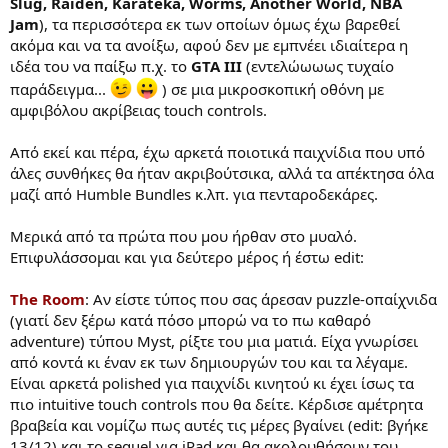
Slug, Raiden, Karateka, Worms, Another World, NBA
Jam
), τα περισσότερα εκ των οποίων όμως έχω βαρεθεί
ακόμα και να τα ανοίξω, αφού δεν με εμπνέει ιδιαίτερα η
ιδέα του να παίξω π.χ. το
GTA III
(εντελώωωως τυχαίο
παράδειγμα...
) σε μια μικροσκοπική οθόνη με
αμφιβόλου ακρίβειας touch controls.
Από εκεί και πέρα, έχω αρκετά ποιοτικά παιχνίδια που υπό
άλες συνθήκες θα ήταν ακριβούτσικα, αλλά τα απέκτησα όλα
μαζί από Humble Bundles κ.λπ. για πενταροδεκάρες.
Μερικά από τα πρώτα που μου ήρθαν στο μυαλό.
Επιφυλάσσομαι και για δεύτερο μέρος ή έστω edit:
The Room
: Αν είστε τύπος που σας άρεσαν puzzle-οπαίχνιδα
(γιατί δεν ξέρω κατά πόσο μπορώ να το πω καθαρό
adventure) τύπου Myst, ρίξτε του μια ματιά. Είχα γνωρίσει
από κοντά κι έναν εκ των δημιουργών του και τα λέγαμε.
Είναι αρκετά polished για παιχνίδι κινητού κι έχει ίσως τα
πιο intuitive touch controls που θα δείτε. Κέρδισε αμέτρητα
βραβεία και νομίζω πως αυτές τις μέρες βγαίνει (edit: βγήκε
13/12) και το sequel για iPad και θα ακολουθήσουν του