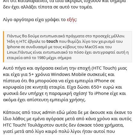
Απ ότι καταλαβαίνεις τα ίδια ακριβώς ισχύουν και σήμερα
δεν έχει αλλάξει τίποτα σε αυτό τον τομέα.
Λίγο αργότερα είχα γράψει το
εξής
:
Πάντως θα δούμε εντυπωσιακά πράγματα στο προσεχές μέλλον.
Ήδη η HTC έβγαλε το
touch
που θυμίζει λίγο τον χειρισμό του
Iphone σε συνδυασμό με τους κύβους του MacOS και του
Linux.
Πάντως είναι εντυπωσιακό το πόσο έχει αντιγραφτεί αυτή η
εταιρεία από το 1980 μέχρι σήμερα
Αυτό πήγα και αγόρασα εκείνη την εποχή (HTC Touch) μιας
και είχα για 5+ χρόνια Windows Mobile συσκευές και
πίστευα ότι θα μπορούσα να είχα εμπειρία iPhone σε
κορυφαία (σε κινητά) εταιρία. Είχα δώσει 650+ ευρώ και
φυσικά δεν υπήρχε η παραμικρή σχέση! Το iPhone είχε και
ακόμα έχει απίστευτη εμπειρία χρήσης.
Κάποιος από τους admin εδώ μέσα δε με άκουσε και έκανε το
ίδιο λάθος με εμένα αγόρασε μετά από κάνα χρόνο και αυτός
HTC Touch! Τουλάχιστον αυτός δεν έσκασε τόσα χρήματα,
γιατί μετά από λίγο καιρό πολύ λίγοι ήταν αυτοί που