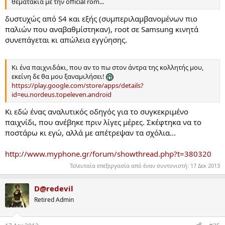
θεματάκια με την official rom...
δυστυχώς από S4 και εξής (συμπεριλαμβανομένων πιο
παλιών που αναβαθμίστηκαν), root σε Samsung κινητά
συνεπάγεται κι απώλεια εγγύησης.
Κι ένα παιχνιδάκι, που αν το πω στον άντρα της κολλητής μου,
εκείνη δε θα μου ξαναμιλήσει!
https://play.google.com/store/apps/details?
id=eu.nordeus.topeleven.android
Κι εδώ ένας αναλυτικός οδηγός για το συγκεκριμένο
παιχνίδι, που ανέβηκε πριν λίγες μέρες. Σκέφτηκα να το
ποστάρω κι εγώ, αλλά με απέτρεψαν τα σχόλια...
http://www.myphone.gr/forum/showthread.php?t=380320
Τελευταία επεξεργασία από έναν συντονιστή:
17 Δεκ 2013
D@redevil
Retired Admin