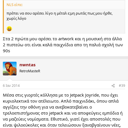
NLS είπε:
πρέπει να σου αρέσει λίγο η μέταλ ε;μη ρωτάς πως μου ήρθε,
χωρίς λόγο
Στα 2 πρώτα μου αρέσει το artwork και η μουσική στα άλλα
2 πιστεύω οτι είναι καλά παιχνίδια απο τη παλιά σχολή των
90s
nwntas
RetroMasteR
6 Ιαν 2014
#39
Μέσα στις γιορτές κόλλησα με το Jetpack Joyride, που έχει
κυριολεκτικά τον ατέλειωτο. Απλό παιχνιδάκι, όπου απλά
αγγίζεις την οθόνη για να ανεβοκατεβαίνει ο
τρελοεπιστήμονας στο jetpack και να αποφεύγεις εμπόδια ή
να μαζεύεις νομίσματα. Εθιστικό, γιατί έχει αποστολές που
είναι ψιλοεύκολες και όταν τελειώσουν ξαναβγαίνουν νέες,