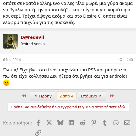
οπότε σε κρατά κολλημένο να λες "έλα μωρέ, μια γύρα ακόμα
να βγάλω αυτή την αποστολή"... και καίγεσαι για καμιά ώρα
και σερί. Τρέχει άψογα ακόμα και στο Desire C, οπότε είναι
ελαφρύ παιχνίδι για τις συσκευές.
D@redevil
Retired Admin
6 Ιαν 2014
#40
Όντως! Είχε βγει στα free παιχνίδια του PS3 και μπορώ να
πω ότι είχα κολλήσει! Δεν ήξερα ότι βγήκε και για android!
Πρώτα
τελευταίος
Προηγ
2 από 4
Επόμενο
Πρέπει να συνδεθείτε ή να εγγραφείτε για να απαντήσετε εδώ.
Facebook
X
Bluesky
LinkedIn
Reddit
Pinterest
Tumblr
WhatsA
ΗΛ
Κοινοποίηση:
Σύνδεσμος