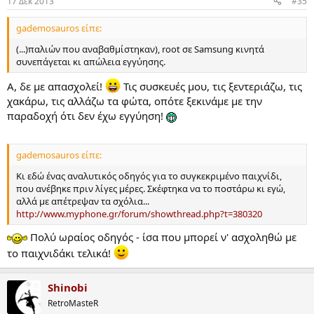
17 Δεκ 2013
#35
gademosauros είπε:
(...)παλιών που αναβαθμίστηκαν), root σε Samsung κινητά
συνεπάγεται κι απώλεια εγγύησης.
A, δε με απασχολεί!
Τις συσκευές μου, τις ξεντεριάζω, τις
χακάρω, τις αλλάζω τα φώτα, οπότε ξεκινάμε με την
παραδοχή ότι δεν έχω εγγύηση!
gademosauros είπε:
Κι εδώ ένας αναλυτικός οδηγός για το συγκεκριμένο παιχνίδι,
που ανέβηκε πριν λίγες μέρες. Σκέφτηκα να το ποστάρω κι εγώ,
αλλά με απέτρεψαν τα σχόλια...
http://www.myphone.gr/forum/showthread.php?t=380320
Πολύ ωραίος οδηγός - ίσα που μπορεί ν' ασχοληθώ με
το παιχνιδάκι τελικά!
Shinobi
RetroMasteR