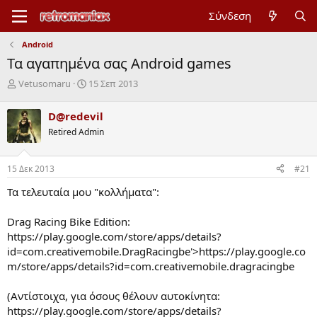
Σύνδεση
Android
Τα αγαπημένα σας Android games
Έ
Η
Vetusomaru
15 Σεπ 2013
ν
μ
α
ε
D@redevil
ρ
ρ
Retired Admin
ξ
ο
η
μ
μ
η
15 Δεκ 2013
#21
ί
ν
ζ
ί
Τα τελευταία μου "κολλήματα":
α
α
ς
έ
Drag Racing Bike Edition:
ν
https://play.google.com/store/apps/details?
α
ρ
id=com.creativemobile.DragRacingbe'>https://play.google.co
ξ
m/store/apps/details?id=com.creativemobile.dragracingbe
η
ς
(Αντίστοιχα, για όσους θέλουν αυτοκίνητα:
https://play.google.com/store/apps/details?