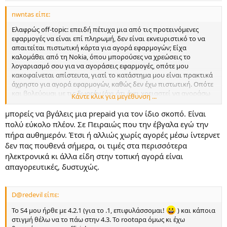
nwntas είπε:
Ελαφρώς off-topic: επειδή πέτυχα μια από τις προτεινόμενες
εφαρμογές να είναι επί πληρωμή, δεν είναι εκνευριστικό το να
απαιτείται πιστωτική κάρτα για αγορά εφαρμογών; Είχα
καλομάθει από τη Nokia, όπου μπορούσες να χρεώσεις το
λογαριασμό σου για να αγοράσεις εφαρμογές, οπότε μου
κακοφαίνεται απίστευτα, γιατί το κατάστημα μου είναι πρακτικά
άχρηστο για αγορά εφαρμογών, καθώς δεν έχω πιστωτική. Οπότε
και βολεύομαι με τις δωρεάν (όχι ότι έχει χρειαστεί να αγοράσω
Κάντε κλικ για μεγέθυνση ...
εφαρμογή, αλλά και πάλι...)
μπορείς να βγάλεις μια prepaid για τον ίδιο σκοπό. Είναι
πολύ εύκολο πλέον. Σε Πειραιώς που την έβγαλα εγώ την
πήρα αυθημερόν. Έτσι ή αλλιώς χωρίς αγορές μέσω ίντερνετ
δεν πας πουθενά σήμερα, οι τιμές στα περισσότερα
ηλεκτρονικά κι άλλα είδη στην τοπική αγορά είναι
απαγορευτικές, δυστυχώς.
D@redevil είπε:
Το S4 μου ήρθε με 4.2.1 (για το .1, επιφυλάσσομαι!
) και κάποια
στιγμή θέλω να το πάω στην 4.3. Το rootαρα όμως κι έχω