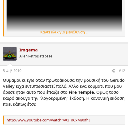
Κάντε κλικ για μεγέθυνση ...
Imgema
Alien RetroDatabase
5 Φεβ 2010
#12
Θυμαμαι κι εγω οταν πρωτοάκουσα την μουσική του Gerudo
Valley ειχα εντυπωσιαστεί πολύ. Αλλο ενα κομματι που μου
άρεσε ηταν αυτο που έπαιζε στο
Fire Temple
. Ομως τοσο
καιρό ακουγα την "λογοκριμένη" έκδοση. Η κανονική εκδοση
παει κάπως έτσι:
http://www.youtube.com/watch?v=3_nCxM9ofhI