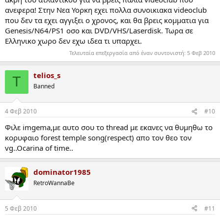
ανεφερα! Στην Νεα Υορκη εχει πολλα συνοικιακα videoclub
που δεν τα εχει αγγιξει ο χρονος, και θα βρεις κομματια για
Genesis/Ν64/PS1 οσο και DVD/VHS/Laserdisk. Τωρα σε
Ελληνικο χωρο δεν εχω ιδεα τι υπαρχει.
Τελευταία επεξεργασία από έναν συντονιστή:
5 Φεβ 2010
telios_s
T
Banned
4 Φεβ 2010
#10
Φιλε imgema,με αυτο σου το thread με εκανες να θυμηθω το
κορυφαιο forest temple song(respect) απο τον θεο τον
vg..Ocarina of time..
dominator1985
RetroWannaBe
5 Φεβ 2010
#11