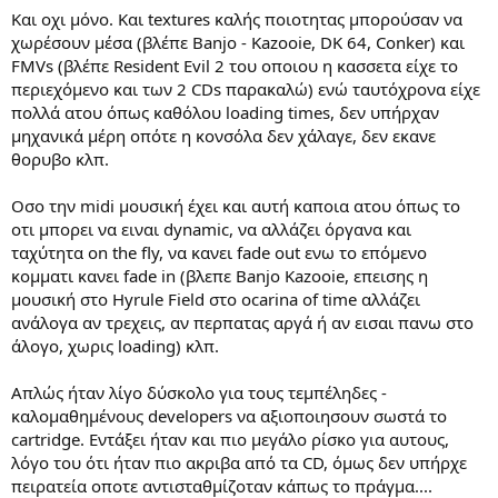
Και οχι μόνο. Και textures καλής ποιοτητας μπορούσαν να
χωρέσουν μέσα (βλέπε Banjo - Kazooie, DK 64, Conker) και
FMVs (βλέπε Resident Evil 2 του οποιου η κασσετα είχε το
περιεχόμενο και των 2 CDs παρακαλώ) ενώ ταυτόχρονα είχε
πολλά ατου όπως καθόλου loading times, δεν υπήρχαν
μηχανικά μέρη οπότε η κονσόλα δεν χάλαγε, δεν εκανε
θορυβο κλπ.
Οσο την midi μουσική έχει και αυτή καποια ατου όπως το
οτι μπορει να ειναι dynamic, να αλλάζει όργανα και
ταχύτητα on the fly, να κανει fade out ενω το επόμενο
κομματι κανει fade in (βλεπε Banjo Kazooie, επεισης η
μουσική στο Hyrule Field στο ocarina of time αλλάζει
ανάλογα αν τρεχεις, αν περπατας αργά ή αν εισαι πανω στο
άλογο, χωρις loading) κλπ.
Απλώς ήταν λίγο δύσκολο για τους τεμπέληδες -
καλομαθημένους developers να αξιοποιησουν σωστά το
cartridge. Εντάξει ήταν και πιο μεγάλο ρίσκο για αυτους,
λόγο του ότι ήταν πιο ακριβα από τα CD, όμως δεν υπήρχε
πειρατεία οποτε αντισταθμίζοταν κάπως το πράγμα....