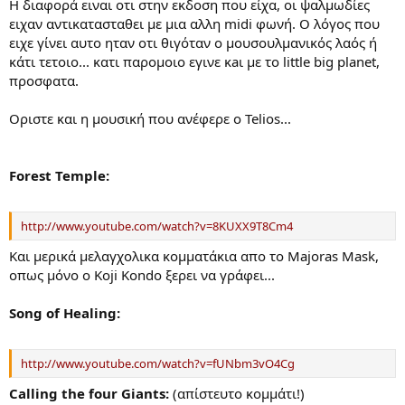
H διαφορά ειναι οτι στην εκδοση που είχα, οι ψαλμωδίες
ειχαν αντικατασταθει με μια αλλη midi φωνή. Ο λόγος που
ειχε γίνει αυτο ηταν οτι θιγόταν ο μουσουλμανικός λαός ή
κάτι τετοιο... κατι παρομοιο εγινε κaι με το little big planet,
προσφατα.
Οριστε και η μουσική που ανέφερε ο Telios...
Forest Temple:
http://www.youtube.com/watch?v=8KUXX9T8Cm4
Kαι μερικά μελαγχολικα κομματάκια απο το Majoras Mask,
οπως μόνο ο Koji Kondo ξερει να γράφει...
Song of Healing:
http://www.youtube.com/watch?v=fUNbm3vO4Cg
Calling the four Giants:
(απίστευτο κομμάτι!)