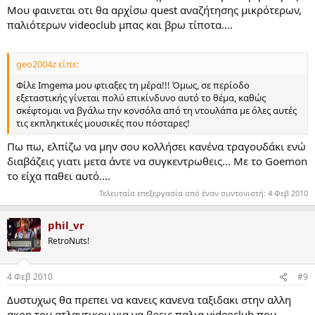
Πολυ καλο συστημα και δυστυχως το τελευταιο mainstream
Μου φαινεται οτι θα αρχίσω quest αναζήτησης μικρότερων,
cartridge based system, που απλα το εθαψε το Playstation. Απο
παλιότερων videoclub μπας και βρω τίποτα....
τοτε μας εχουν φαει τα δισκακια..
geo2004z είπε:
Φίλε Imgema μου φτιαξες τη μέρα!!! Όμως, σε περίοδο
εξεταστικής γίνεται πολύ επικίνδυνο αυτό το θέμα, καθώς
σκέφτομαι να βγάλω την κονσόλα από τη ντουλάπα με όλες αυτές
τις εκπληκτικές μουσικές που πόσταρες!
Πω πω, ελπίζω να μην σου κολλήσει κανένα τραγουδάκι ενώ
διαβάζεις γιατι μετα άντε να συγκεντρωθεις... Με το Goemon
το είχα παθει αυτό....
Τελευταία επεξεργασία από έναν συντονιστή:
4 Φεβ 2010
phil_vr
RetroNuts!
4 Φεβ 2010
#9
Δυστυχως θα πρεπει να κανεις κανενα ταξιδακι στην αλλη
ακρη του ατλαντικου για να βρεις παλια videoclub που