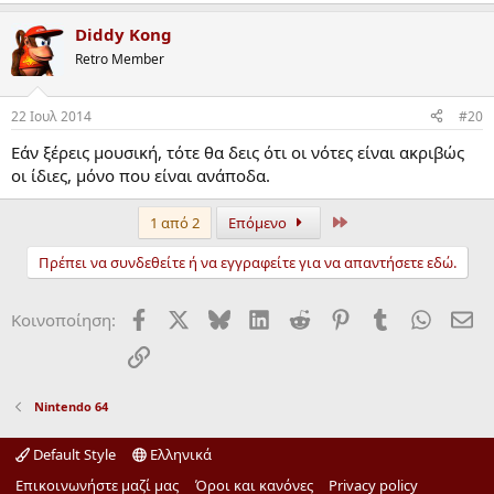
Diddy Kong
Retro Member
22 Ιουλ 2014
#20
Εάν ξέρεις μουσική, τότε θα δεις ότι οι νότες είναι ακριβώς
οι ίδιες, μόνο που είναι ανάποδα.
τελευταίος
1 από 2
Επόμενο
Πρέπει να συνδεθείτε ή να εγγραφείτε για να απαντήσετε εδώ.
Facebook
X
Bluesky
LinkedIn
Reddit
Pinterest
Tumblr
WhatsA
ΗΛ
Κοινοποίηση:
Σύνδεσμος
Nintendo 64
Default Style
Ελληνικά
Επικοινωνήστε μαζί μας
Όροι και κανόνες
Privacy policy