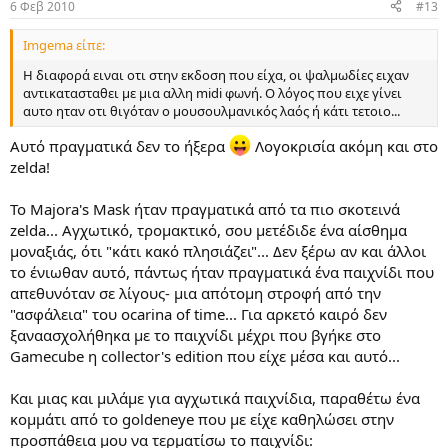
6 Φεβ 2010
#13
s
:
Imgema είπε:
H διαφορά ειναι οτι στην εκδοση που είχα, οι ψαλμωδίες ειχαν
αντικατασταθει με μια αλλη midi φωνή. Ο λόγος που ειχε γίνει
αυτο ηταν οτι θιγόταν ο μουσουλμανικός λαός ή κάτι τετοιο...
Αυτό πραγματικά δεν το ήξερα
Λογοκρισία ακόμη και στο
zelda!
Το Majora's Mask ήταν πραγματικά από τα πιο σκοτεινά
zelda... Αγχωτικό, τρομακτικό, σου μετέδιδε ένα αίσθημα
μοναξιάς, ότι "κάτι κακό πλησιάζει"... Δεν ξέρω αν και άλλοι
το ένιωθαν αυτό, πάντως ήταν πραγματικά ένα παιχνίδι που
απεθυνόταν σε λίγους- μια απότομη στροφή από την
"ασφάλεια" του ocarina of time... Για αρκετό καιρό δεν
ξαναασχολήθηκα με το παιχνίδι μέχρι που βγήκε στο
Gamecube η collector's edition που είχε μέσα και αυτό...
Και μιας και μιλάμε για αγχωτικά παιχνίδια, παραθέτω ένα
κομμάτι από το goldeneye που με είχε καθηλώσει στην
προσπάθεια μου να τερματίσω το παιχνίδι: