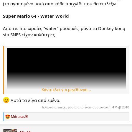
(το αγαπημένο μου) απο κάθε παιχνίδι που θα επιλέξω:
Super Mario 64 - Water World
Απο τις πιο ωραίες "water" μουσικές, μόνο τα Donkey kong
sto SNES είχαν καλύτερες
Κάντε κλικ για μεγέθυνση ...
Αυτά τα λίγα από εμένα.
Τελευταία επεξεργασία από έναν συντονιστή:
4 Φεβ 2010
Mitraras®
R
e
a