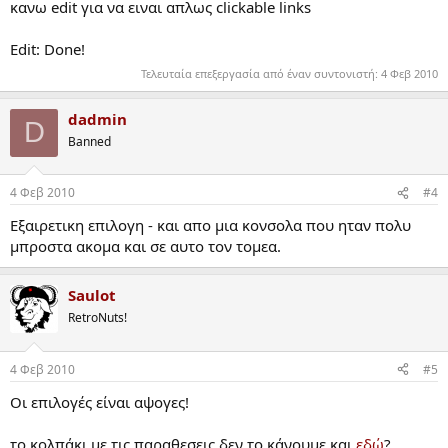
κανω edit για να ειναι απλως clickable links
Edit: Done!
Τελευταία επεξεργασία από έναν συντονιστή:
4 Φεβ 2010
dadmin
D
Banned
4 Φεβ 2010
#4
Εξαιρετικη επιλογη - και απο μια κονσολα που ηταν πολυ
μπροστα ακομα και σε αυτο τον τομεα.
Saulot
RetroNuts!
4 Φεβ 2010
#5
Οι επιλογές είναι αψογες!
το κολπάκι με τις παραθεσεις δεν το κάνουμε και
εδώ
?