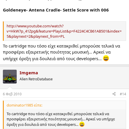
Goldeneye- Antena Cradle- Settle Score with 006
http://www.youtube.com/watch?
v=HkW7p_41Zpg&feature=PlayList&p=F4224C4CB61AB501&index=
5&playnext=2&playnext_from=PL
To cartridge που τόσο είχε κατακριθεί μπορούσε τελικά να
προσφέρει εξαιρετικής ποιότητας μουσική... Αρκεί να
υπήρχε όρεξη για δουλειά από τους developers...
Imgema
Alien RetroDatabase
6 Φεβ 2010
#14
dominator1985 είπε:
To cartridge που τόσο είχε κατακριθεί μπορούσε τελικά να
προσφέρει εξαιρετικής ποιότητας μουσική... Αρκεί να υπήρχε
όρεξη για δουλειά από τους developers...