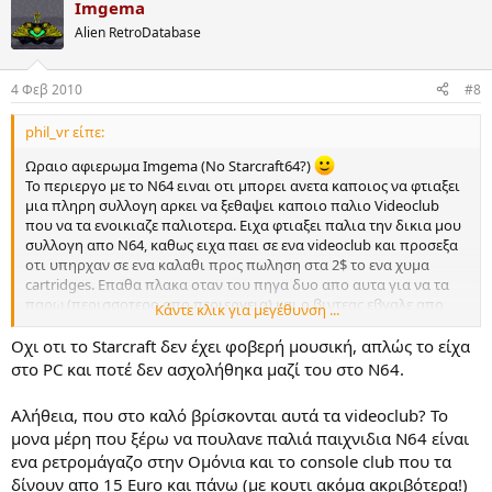
Imgema
Alien RetroDatabase
4 Φεβ 2010
#8
phil_vr είπε:
Ωραιο αφιερωμα Imgema (Νο Starcraft64?)
To περιεργο με το Ν64 ειναι οτι μπορει ανετα καποιος να φτιαξει
μια πληρη συλλογη αρκει να ξεθαψει καποιο παλιο Videoclub
που να τα ενοικιαζε παλιοτερα. Ειχα φτιαξει παλια την δικια μου
συλλογη απο Ν64, καθως ειχα παει σε ενα videoclub και προσεξα
οτι υπηρχαν σε ενα καλαθι προς πωληση στα 2$ το ενα χυμα
cartridges. Επαθα πλακα οταν του πηγα δυο απο αυτα για να τα
παρω (περισσοτερο απο περιεργεια) και ο βιντεας εβγαλε απο
Κάντε κλικ για μεγέθυνση ...
ενα κουτι τα γνησια κουτια τους που δεν ειχα χρησιμοποιηθει
ποτε! Απο οσο μου ανεφερε, ειχε δικες του θηκες για τα προς
Οχι οτι το Starcraft δεν έχει φοβερή μουσική, απλώς το είχα
ενοικιαση με κωδικους, και απλα ετυχε και κρατησε τα κουτια
στο PC και ποτέ δεν ασχολήθηκα μαζί του στο N64.
τους. Φυσικα η επομενη μου κινηση ηταν να του αδειασω το
καλαθι με οτι ειχε και δεν ειχε μεσα! Με αυτο τον τροπο, ειναι
Αλήθεια, που στο καλό βρίσκονται αυτά τα videoclub? Το
πολυ ευκολο να φτιαχτει μια καλη συλλογη Genesis(αν και λιγο
μονα μέρη που ξέρω να πουλανε παλιά παιχνιδια N64 είναι
πιο σπανια περιπτωση)/Ν64/PS1 μιας και σιγουρα εχουν ξεμεινει
ενα ρετρομάγαζο στην Ομόνια και το console club που τα
σε videoclub και δεν τα νοικιαζει κανενας πλεον.
δίνουν απο 15 Euro και πάνω (με κουτι ακόμα ακριβότερα!)