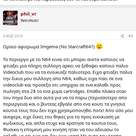
phil_vr
RetroNuts!
4 Φεβ 2010
#6
Ωραιο αφιερωμα Imgema (Νο Starcraft64?)
To περιεργο με το Ν64 ειναι οτι μπορει ανετα καποιος να
φτιαξει μια πληρη συλλογη αρκει να ξεθαψει καποιο παλιο
Videoclub που να τα ενοικιαζε παλιοτερα. Ειχα φτιαξει παλια
την δικια μου συλλογη απο Ν64, καθως ειχα παει σε ενα
videoclub και προσεξα οτι υπηρχαν σε ενα καλαθι προς
πωληση στα 2$ το ενα χυμα cartridges. Επαθα πλακα οταν
του πηγα δυο απο αυτα για να τα παρω (περισσοτερο απο
περιεργεια) και ο βιντεας εβγαλε απο ενα κουτι τα γνησια
κουτια τους που δεν ειχα χρησιμοποιηθει ποτε! Απο οσο μου
ανεφερε, ειχε δικες του θηκες για τα προς ενοικιαση με
κωδικους, και απλα ετυχε και κρατησε τα κουτια τους.
Φυσικα η επομενη μου κινηση ηταν να του αδειασω το
καλαθι με οτι ειχε και δεν ειχε μεσα! Με αυτο τον τροπο,