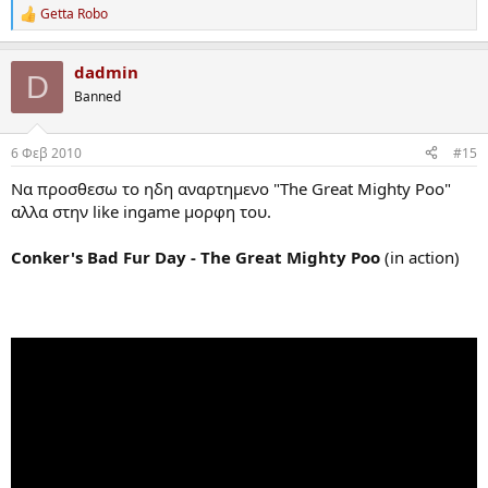
Getta Robo
R
e
a
dadmin
c
D
t
Banned
i
o
n
6 Φεβ 2010
#15
s
:
Να προσθεσω το ηδη αναρτημενο "The Great Mighty Poo"
αλλα στην like ingame μορφη του.
Conker's Bad Fur Day - The Great Mighty Poo
(in action)