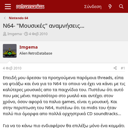
Σύνδεση
Nintendo 64
N64- "Moυσικές" αναμνήσεις...
Έ
Η
Imgema
4 Φεβ 2010
ν
μ
α
ε
Imgema
ρ
ρ
Alien RetroDatabase
ξ
ο
η
μ
μ
η
4 Φεβ 2010
#1
ί
ν
ζ
ί
Επειδή μου άρεσαν τα προηγούμενα παρόμοια threads, είπα
α
α
να φτιάξω και ένα για το N64 το οποιο να έχει να κάνει με τις
ς
έ
καλύτερες μουσικές απο τα παιχνίδια του. Πιστέυω ότι αυτό
ν
που μας μένει περισσότερο στο μυαλό και αντέχει στον
α
ρ
χρόνο, όσον αφορά τα παλια games, είναι η μουσική. Kαι
ξ
στην περιπτωση του N64, πιστέυω ότι τα midis του ήταν
η
πολύ πιο όμορφα απο πολλά ορχηστρικά CD soundtracks...
ς
Για να το κάνω πιο ενδιαφέρον θα επιλέξω μόνο ένα κομμάτι