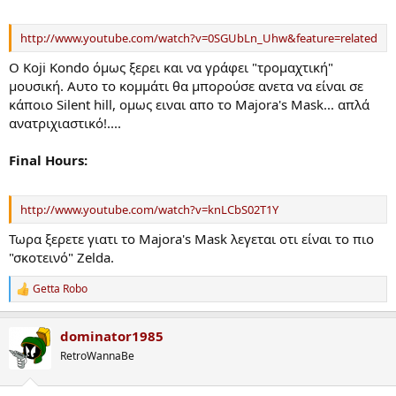
http://www.youtube.com/watch?v=0SGUbLn_Uhw&feature=related
Ο Koji Kondo όμως ξερει και να γράφει "τρομαχτική"
μουσική. Αυτο το κομμάτι θα μπορούσε ανετα να είναι σε
κάποιο Silent hill, ομως ειναι απο το Majora's Mask... απλά
ανατριχιαστικό!....
Final Hours:
http://www.youtube.com/watch?v=knLCbS02T1Y
Τωρα ξερετε γιατι το Majora's Mask λεγεται οτι είναι το πιο
"σκοτεινό" Zelda.
Getta Robo
R
e
a
dominator1985
c
t
RetroWannaBe
i
o
n