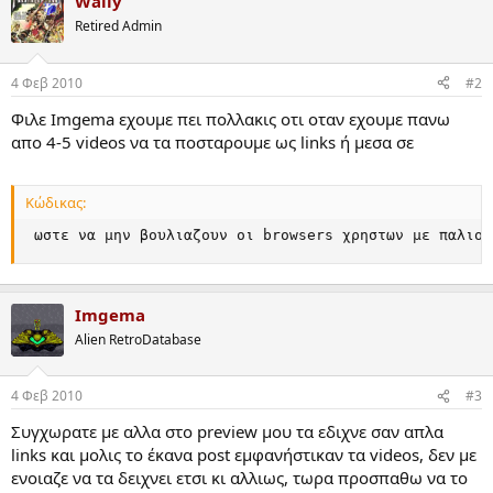
Wally
c
t
Retired Admin
i
o
n
4 Φεβ 2010
#2
s
:
Φιλε Imgema εχουμε πει πολλακις οτι οταν εχουμε πανω
απο 4-5 videos να τα ποσταρουμε ως links ή μεσα σε
Κώδικας:
 ωστε να μην βουλιαζουν οι browsers χρηστων με παλιοτ
Imgema
Alien RetroDatabase
4 Φεβ 2010
#3
Συγχωρατε με αλλα στο preview μου τα εδιχνε σαν απλα
links και μολις το έκανα post εμφανήστικαν τα videos, δεν με
ενοιαζε να τα δειχνει ετσι κι αλλιως, τωρα προσπαθω να το