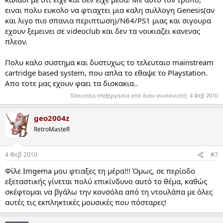
ειναι πολυ ευκολο να φτιαχτει μια καλη συλλογη Genesis(αν
και λιγο πιο σπανια περιπτωση)/Ν64/PS1 μιας και σιγουρα
εχουν ξεμεινει σε videoclub και δεν τα νοικιαζει κανενας
πλεον.
Πολυ καλο συστημα και δυστυχως το τελευταιο mainstream
cartridge based system, που απλα το εθαψε το Playstation.
Απο τοτε μας εχουν φαει τα δισκακια..
Τελευταία επεξεργασία από έναν συντονιστή:
4 Φεβ 2010
geo2004z
RetroMasteR
4 Φεβ 2010
#7
Φίλε Imgema μου φτιαξες τη μέρα!!! Όμως, σε περίοδο
εξεταστικής γίνεται πολύ επικίνδυνο αυτό το θέμα, καθώς
σκέφτομαι να βγάλω την κονσόλα από τη ντουλάπα με όλες
αυτές τις εκπληκτικές μουσικές που πόσταρες!