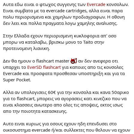
:
Αυτα εδω ειναι ο φτωχος συγγενης των
Evercade
κονσολων.
Ειναι συμβατα με τα evercade cartridges, αλλα ειναι παρα
πολυ περιορισμενα και χαμηλων προδιαγραφων. Η οθονη
δεν λεει και πολλα πραγματα λογω χαμηλης αναλυσης.
Στην Ελλαδα εχουν περιορισμενη κυκλοφορια απ' οσο
μπορω να καταλαβω, βρισκω μονο το Taito στην
προτεινομενη λιανικη.
Δεν θα ημουν ο flashcart master
αν δεν ανεφερα οτι
υπαρχει το
EverSD flashcart
για καποιες απο τις κονσολες
Evercade και προσφατα προσθεσαν υποστηριξη και για τα
Super Pocket.
Αλλα αν υπολογισεις 60€ για την κονσολα και κανα 50αρικο
για το flashcart, μπορεις να αγορασεις κατι κινεζικο που να
ειναι κλασσεις ανωτερο απο ολες τις αποψεις, εκτος ισως
απο την ποιοτητα κατασκευης.
Αυτο ειναι κυριως για οσους εχουν ηδη επενδυσει στο
οικοσυστημα evercade ή/και συλλεκτες που θελουν να εχουν