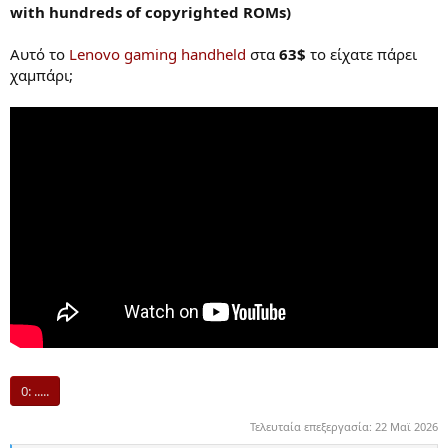
with hundreds of copyrighted ROMs)
Αυτό το
Lenovo gaming handheld
στα
63$
το είχατε πάρει
χαμπάρι;
0:
.....
Τελευταία επεξεργασία:
22 Mαϊ 2026