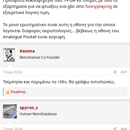
εξαρτηματα για να φτιαξεις ενα gbc απο
funnyplaying
σε
εξαιρετικα λογικη τιμη.
Το μονο ερωτηματικο ειναι αυτη η οθονη για την οποια
λεγονται διαφορες αοριστολογιες... βεβαιως η οθονη του
Analogue Pocket ειναι κορυφη.
Keoma
Retromaniax Co-Founder
7 Ιουν 2024
#47
Τσίμπησα και περιμένω το r36s, θα γράψω εντυπώσεις.
freaktmp
R
e
a
spyros_s
c
t
Human RetroDatabase
i
o
n
7 Ιουν 2024
#48