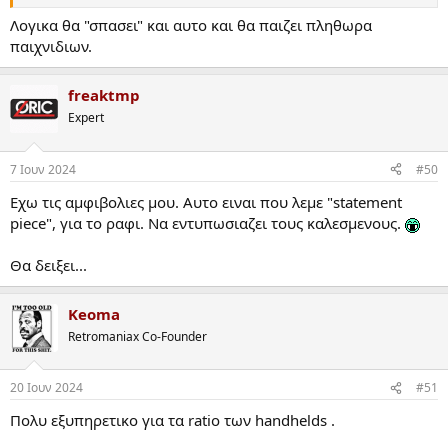
εξαρτηματα για να φτιαξεις ενα gbc απο
funnyplaying
σε
εξαιρετικα λογικη τιμη.
Λογικα θα "σπασει" και αυτο και θα παιζει πληθωρα
παιχνιδιων.
Το μονο ερωτηματικο ειναι αυτη η οθονη για την οποια λεγονται
διαφορες αοριστολογιες... βεβαιως η οθονη του Analogue Pocket
ειναι κορυφη.
freaktmp
Expert
7 Ιουν 2024
#50
Εχω τις αμφιβολιες μου. Αυτο ειναι που λεμε "statement
piece", για το ραφι. Να εντυπωσιαζει τους καλεσμενους.
Θα δειξει...
Keoma
Retromaniax Co-Founder
20 Ιουν 2024
#51
Πολυ εξυπηρετικο για τα ratio των handhelds .