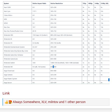
Link
Always Somewhere
,
XLV
,
milntov
and 1 other person
R
e
a