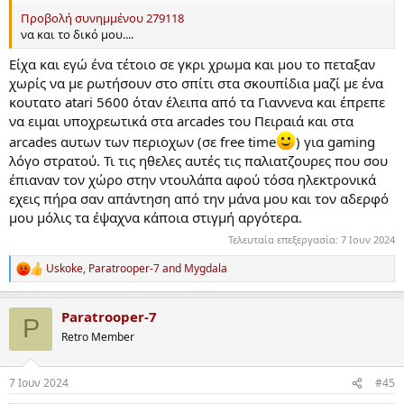
Προβολή συνημμένου 279118
να και το δικό μου....
Είχα και εγώ ένα τέτοιο σε γκρι χρωμα και μου το πεταξαν
χωρίς να με ρωτήσουν στο σπίτι στα σκουπίδια μαζί με ένα
κουτατο atari 5600 όταν έλειπα από τα Γιαννενα και έπρεπε
να ειμαι υποχρεωτικά στα arcades του Πειραιά και στα
arcades αυτων των περιοχων (σε free time
) για gaming
λόγο στρατού. Τι τις ηθελες αυτές τις παλιατζουρες που σου
έπιαναν τον χώρο στην ντουλάπα αφού τόσα ηλεκτρονικά
εχεις πήρα σαν απάντηση από την μάνα μου και τον αδερφό
μου μόλις τα έψαχνα κάποια στιγμή αργότερα.
Τελευταία επεξεργασία:
7 Ιουν 2024
Uskoke
,
Paratrooper-7
and
Mygdala
R
e
a
Paratrooper-7
c
P
t
Retro Member
i
o
n
7 Ιουν 2024
#45
s
: