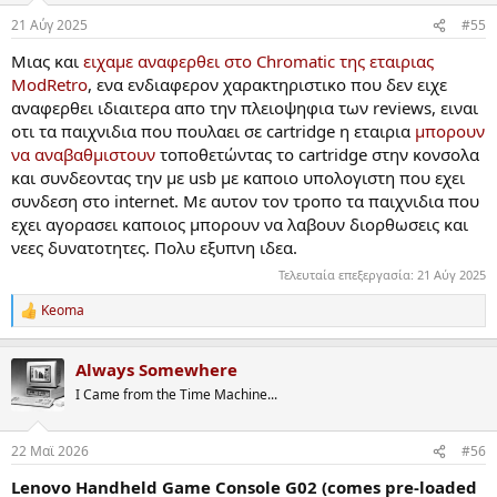
n
21 Αύγ 2025
#55
s
:
Μιας και
ειχαμε αναφερθει στο Chromatic της εταιριας
ModRetro
, ενα ενδιαφερον χαρακτηριστικο που δεν ειχε
αναφερθει ιδιαιτερα απο την πλειοψηφια των reviews, ειναι
οτι τα παιχνιδια που πουλαει σε cartridge η εταιρια
μπορουν
να αναβαθμιστουν
τοποθετώντας το cartridge στην κονσολα
και συνδεοντας την με usb με καποιο υπολογιστη που εχει
συνδεση στο internet. Με αυτον τον τροπο τα παιχνιδια που
εχει αγορασει καποιος μπορουν να λαβουν διορθωσεις και
νεες δυνατοτητες. Πολυ εξυπνη ιδεα.
Τελευταία επεξεργασία:
21 Αύγ 2025
Keoma
R
e
a
Always Somewhere
c
t
I Came from the Time Machine...
i
o
n
22 Mαϊ 2026
#56
s
:
Lenovo Handheld Game Console G02 (comes pre-loaded