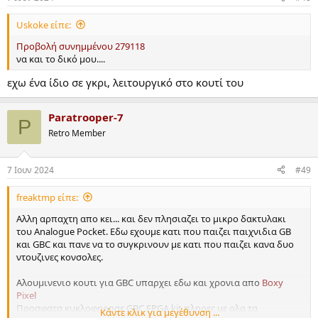
s
:
Uskoke είπε:
Προβολή συνημμένου 279118
να και το δικό μου....
εχω ένα ίδιο σε γκρι, λειτουργικό στο κουτί του
Paratrooper-7
P
Retro Member
7 Ιουν 2024
#49
freaktmp είπε:
Αλλη αρπαχτη απο κει... και δεν πλησιαζει το μικρο δακτυλακι
του Analogue Pocket. Εδω εχουμε κατι που παιζει παιχνιδια GB
και GBC και πανε να το συγκρινουν με κατι που παιζει κανα δυο
ντουζινες κονσολες.
Αλουμινενιο κουτι για GBC υπαρχει εδω και χρονια απο
Boxy
Pixel
Προσφατα κυκλοφηρησε GBC FPGA kit πληρες με ολα τα
Κάντε κλικ για μεγέθυνση ...