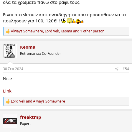
ολα τα χρωματα πανω στο ραφι τους.
Ειναι στο skroutz κατι ανεκδιήγητοι που προσπαθουν να τα
πουλησουν για 100, 120€!!!
Always Somewhere
,
Lord Vek
,
Keoma
and 1 other person
R
e
a
Keoma
c
t
Retromaniax Co-Founder
i
o
n
30 Σεπ 2024
#54
s
:
Nice
Link
Lord Vek
and
Always Somewhere
R
e
a
freaktmp
c
t
Expert
i
o