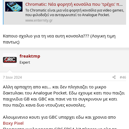
Chromatic: Νέα φορητή κονσόλα που 'τρέχει' παιχνίδια του Game Boy - Enternity.gr
Το Chromatic είναι μια νέα φορητή κονσόλα για video games,
που φιλοδοξεί να ανταγωνιστεί το Analogue Pocket.
www.enternity.gr
Καποιο σχολιο για τη νεα αυτη κονσολα??? (Λογικη τιμη
παντως)
freaktmp
Expert
7 Ιουν 2024
#46
Αλλη αρπαχτη απο κει... και δεν πλησιαζει το μικρο
δακτυλακι του Analogue Pocket. Εδω εχουμε κατι που παιζει
παιχνιδια GB και GBC και πανε να το συγκρινουν με κατι
που παιζει κανα δυο ντουζινες κονσολες.
Αλουμινενιο κουτι για GBC υπαρχει εδω και χρονια απο
Boxy Pixel
Προσφατα κυκλοφηρησε GBC FPGA kit πληρες με ολα τα