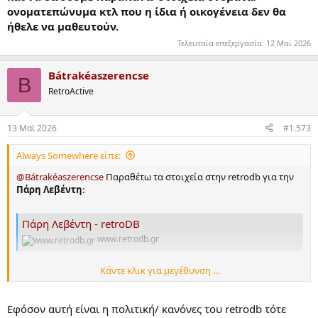
ονοματεπώνυμα κτλ που η ίδια ή οικογένεια δεν θα
ήθελε να μαθευτούν.
Τελευταία επεξεργασία:
12 Mαϊ 2026
Bátrakéaszerencse
B
RetroActive
13 Mαϊ 2026
#1.573
Always Somewhere είπε:
@Bátrakéaszerencse
Παραθέτω τα στοιχεία στην retrodb για την
Πάρη Λεβέντη
:
Πάρη Λεβέντη - retroDB
www.retrodb.gr
Κάντε κλικ για μεγέθυνση ...
@Bátrakéaszerencse
Υπάρχει κάποιο link που να
αποδεικνύει
αυτό που λέτε για το πραγματικό όνομα της ηθοποιού;
(Και δεν μιλάω για FB και ιστοσελίδες με κουτσομπολιά κτλ.). Αν
Εφόσον αυτή είναι η πολιτική/ κανόνες του retrodb τότε
υπαρχει τοτε κανενα προβλημα.