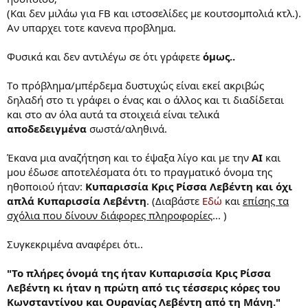
Αντίσταση στο Γ'Ράιχ - Μέρος 3o:Η Πικρή Απελευθέρωση
(Και δεν μιλάω για FB και ιστοσελίδες με κουτσομπολιά κτλ.).
2007-11-22 -- ΤΑ ΠΕΙΡΑΜΑΤΟΖΩΑ ΤΟΥ ΠΟΛΕΜΟΥ
Αν υπαρχει τοτε κανενα προβλημα.
2008-01-24 -- ΒΟΛΙΒΙΑ - ΛΑΤΙΝΙΚΗ ΑΜΕΡΙΚΗ - Mέρος 1ο: Βολιβία: Η
επιστροφή των Ινδιάνων - Μέρος 2ο: Η Λατινική Αμερική και η
Φυσικά και δεν αντιλέγω σε ότι γράφετε
όμως..
προφητεία του Νίξον
2008-02-28 -- Η ΛΑΤΙΝΙΚΗ ΑΜΕΡΙΚΗ ΚΑΙ Η ΠΡΟΦΗΤΕΙΑ ΤΟΥ ΝΙΞΟΝ
(E)
Tο πρόβλημα/μπέρδεμα δυστυχώς είναι εκεί ακριβώς
2008-04-03 -- ΜΥΣΤΙΚΗ ΕΠΙΧΕΙΡΗΣΗ: ΚΑΤΑΣΤΡΕΨΤΕ ΤΟ ΙΡΑΚ
δηλαδή στο τι γράφει ο ένας και ο άλλος και τι διαδίδεται
και στο αν όλα αυτά τα στοιχειά είναι τελικά
αποδεδειγμένα
σωστά/αληθινά.
Θεματική βραδιά:
2005-10-27 -- Ο ΜΥΘΟΣ ΤΟΥ ΚΑΛΟΥ ΙΤΑΛΟΥ
Έκανα μια αναζήτηση και το έψαξα λίγο και με την
ΑΙ
και
2005-11-03 -- ΕΠΙΔΗΜΙΕΣ
2005-11-10 -- ΔΙΑΒΗΤΗΣ: Η ΕΠΙΔΗΜΙΑ ΤΩΝ ΠΛΟΥΣΙΩΝ
μου έδωσε αποτελέσματα ότι το πραγματικό όνομα της
2005-11-17 -- Η ΔΙΚΗ ΤΗΣ ΧΟΥΝΤΑΣ
ηθοποιού ήταν:
Κυπαρισσία Κρις Ρίσσα Λεβέντη και όχι
2005-12-01 -- ΚΑΚΟΠΟΙΗΣΗ ΓΥΝΑΙΚΩΝ
απλά Κυπαρισσία Λεβέντη
. (Διαβάστε
Εδώ
και
επίσης τα
2005-12-08 -- ΑΠΟ ΤΙΣ ΕΡΥΘΡΕΣ ΤΑΞΙΑΡΧΙΕΣ ΣΤΗΝ ΑΛ ΚΑΪΝΤΑ
σχόλια που δίνουν διάφορες πληροφορίες
... )
2005-12-15 -- ΤΣΟΥΝΑΜΙ, ΕΝΑΣ ΧΡΟΝΟΣ ΜΕΤΑ
2005-12-29 -- ΤΖΟΓΟΣ: ΚΥΝΗΓΩΝΤΑΣ ΤΟ ΕΥΚΟΛΟ ΧΡΗΜΑ
Συγκεκριμένα αναφέρει ότι..
2006-01-05 -- ΑΪΝΣΤΑΪΝ
2006-01-12 -- ΤΕΤΑΡΤΗ ΕΞΟΥΣΙΑ: ΜΥΘΟΣ Η ΠΡΑΓΜΑΤΙΚΟΤΗΤΑ;
2006-01-19 -- ΑΝΕΡΓΙΑ
"Το πλήρες όνομά της ήταν Κυπαρισσία Κρις Ρίσσα
2006-01-26 -- ΠΑΧΥΣΑΡΚΙΑ: ΜΙΑ ΠΑΓΚΟΣΜΙΑ ΕΠΙΔΗΜΙΑ
Λεβέντη κι ήταν η πρώτη από τις τέσσερις κόρες του
2006-02-02 -- ΥΠΕΡΧΡΕΩΣΗ
Κωνσταντίνου και Ουρανίας Λεβέντη από τη Μάνη."
2006-02-09 -- ΕΡΩΤΑΣ