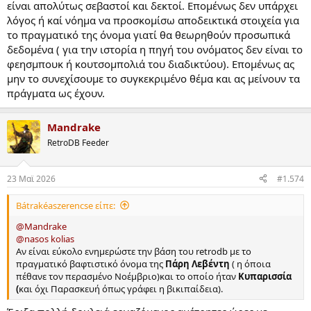
είναι απολύτως σεβαστοί και δεκτοί. Επομένως δεν υπάρχει
λόγος ή καί νόημα να προσκομίσω αποδεικτικά στοιχεία για
Φυσικά και δεν αντιλέγω σε ότι γράφετε
όμως..
το πραγματικό της όνομα γιατί θα θεωρηθούν προσωπικά
Tο πρόβλημα/μπέρδεμα δυστυχώς είναι εκεί ακριβώς δηλαδή στο
δεδομένα ( για την ιστορία η πηγή του ονόματος δεν είναι το
τι γράφει ο ένας και ο άλλος και τι διαδίδεται και στο αν όλα αυτά
φεησμπουκ ή κουτσομπολιά του διαδικτύου). Επομένως ας
τα στοιχειά είναι τελικά
αποδεδειγμένα
σωστά/αληθινά.
μην το συνεχίσουμε το συγκεκριμένο θέμα και ας μείνουν τα
πράγματα ως έχουν.
Έκανα μια αναζήτηση και το έψαξα λίγο και με την
ΑΙ
και μου
έδωσε αποτελέσματα ότι το πραγματικό όνομα της ηθοποιού
ήταν:
Κυπαρισσία Κρις Ρίσσα Λεβέντη και όχι απλά
Mandrake
Κυπαρισσία Λεβέντη
. (Διαβάστε
Εδώ
και
επίσης τα σχόλια που
RetroDB Feeder
δίνουν διάφορες πληροφορίες
... )
Συγκεκριμένα αναφέρει ότι..
23 Mαϊ 2026
#1.574
"Το πλήρες όνομά της ήταν Κυπαρισσία Κρις Ρίσσα Λεβέντη κι
Bátrakéaszerencse είπε:
ήταν η πρώτη από τις τέσσερις κόρες του Κωνσταντίνου και
Ουρανίας Λεβέντη από τη Μάνη."
@Mandrake
@nasos kolias
Αν είναι εύκολο ενημερώστε την βάση του retrodb με το
- Επίσης στον σύνδεσμο για την ηθοποιό Πάρη Λεβέντη στη
πραγματικό βαφτιστικό όνομα της
Πάρη Λεβέντη
( η όποια
βικιπαίδεια
γράφει:
πέθανε τον περασμένο Νοέμβριο)και το οποίο ήταν
Κυπαρισσία
(
και όχι Παρασκευή όπως γράφει η βικιπαίδεια).
"Στις
6 Φεβρουαρίου 1999
η Πάρη Λεβέντη παντρεύτηκε τον
καθηγητή Τζον Ρουζέκι και έτσι πήρε
το
σημερινό επίσημο