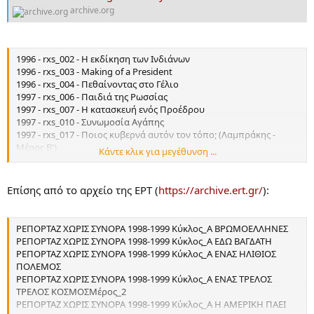
archive.org
1996 - rxs_002 - Η εκδίκηση των Ινδιάνων
1996 - rxs_003 - Making of a President
1996 - rxs_004 - Πεθαίνοντας στο Γέλιο
1997 - rxs_006 - Παιδιά της Ρωσσίας
1997 - rxs_007 - Η κατασκευή ενός Προέδρου
1997 - rxs_010 - Συνωμοσία Αγάπης
1997 - rxs_017 - Ποιος κυβερνά αυτόν τον τόπο; (Λαμπράκης -
Μέρος Β')
Κάντε κλικ για μεγέθυνση ...
1997 - rxs_018 - Ένα τροχαίο ατύχημα - Λαμπράκης Μέρος Α'
1997 - rxs_020 - Το σύνδρομο του Κόλπου
1997 - rxs_021 - Τα χρόνια του μολυβιού
Επίσης από το αρχείο της ΕΡΤ (
https://archive.ert.gr/
):
1997 - rxs_024 - Υπόθεση Μόρο - Α Μέρος: Η απαγωγή
1997 - rxs_026 - Υπόθεση Μόρο - Μέρος Β: 5 ερωτήματα ζητούν
απάντηση
ΡΕΠΟΡΤΑΖ ΧΩΡΙΣ ΣΥΝΟΡΑ 1998-1999 Κύκλος_Α ΒΡΩΜΟΕΛΛΗΝΕΣ
1997 - rxs_048 - Θάνατος στους ξένους
ΡΕΠΟΡΤΑΖ ΧΩΡΙΣ ΣΥΝΟΡΑ 1998-1999 Κύκλος_Α ΕΔΩ ΒΑΓΔΑΤΗ
1998 - rxs_029 - Ψεύτικες Εικόνες - Μέρος Α'
ΡΕΠΟΡΤΑΖ ΧΩΡΙΣ ΣΥΝΟΡΑ 1998-1999 Κύκλος_Α ΕΝΑΣ ΗΛΙΘΙΟΣ
1998 - rxs_035 - Ο ΦΙΛΟΣ ΜΟΥ Ο ΡΑΓΚΙΠ
ΠΟΛΕΜΟΣ
1998 - rxs_037 - Γιουγκοσλαβία - Ένας ηλίθιος πόλεμος
ΡΕΠΟΡΤΑΖ ΧΩΡΙΣ ΣΥΝΟΡΑ 1998-1999 Κύκλος_Α ΕΝΑΣ ΤΡΕΛΟΣ
1998 - rxs_040 - ΚΟΣΣΟΒΟ - Η ΕΠΟΜΕΝΗ ΜΕΡΑ
ΤΡΕΛΟΣ ΚΟΣΜΟΣΜέρος_2
1999 - rxs_049 - ΒΡΩΜΟΕΛΛΗΝΕΣ
ΡΕΠΟΡΤΑΖ ΧΩΡΙΣ ΣΥΝΟΡΑ 1998-1999 Κύκλος_Α Η ΑΜΕΡΙΚΗ ΠΑΕΙ
1999 - rxs_050 - ΘΑΝΑΤΟΣ ΣΤΟΥΣ ΞΕΝΟΥΣ