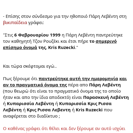
2006-03-02 -- ΕΝΑΛΛΑΚΤΙΚΕΣ ΘΕΡΑΠΕΙΕΣ
2006-03-09 -- ΜΟΝΤΕΡΝΑ ΣΚΛΑΒΙΑ
2006-03-16 -- ΠΟΛΕΜΟΙ ΓΙΑ ΤΟ ΠΕΤΡΕΛΑΙΟ. ΜΕΤΑ ΤΟ ΙΡΑΚ ΤΟ ΙΡΑΝ;
- Επίσης στον σύνδεσμο για την ηθοποιό Πάρη Λεβέντη στη
2006-03-23 -- Ο ΠΟΛΕΜΟΣ ΤΩΝ ΣΚΙΤΣΩΝ
βικιπαίδεια
γράφει:
2006-03-30 -- Η ΕΛΛΑΔΑ ΠΟΥ ΚΕΡΔΙΖΕΙ
2006-04-06 -- ΑΡΧΑΙΟΚΑΠΗΛΕΙΑ
"Στις
6 Φεβρουαρίου 1999
η Πάρη Λεβέντη παντρεύτηκε
2006-04-13 -- ΕΜΦΥΛΙΟΣ: ΤΑ ΑΙΤΙΑ
τον καθηγητή Τζον Ρουζέκι και έτσι πήρε
το
σημερινό
2006-04-27 -- ΑΡΧΑΙΟΚΑΠΗΛΙΑ
επίσημο όνομά
της
,
Kris Ruzecki
."
2006-05-04 -- ΑΛΕΞΑΝΔΡΟΣ ΠΑΝΑΓΟΥΛΗΣ
2006-05-11 -- ΑΚΤΙΒΙΣΜΟΣ - ΣΤΗΝ ΥΠΗΡΕΣΙΑ ΤΩΝ ΑΝΘΡΩΠΩΝ
2006-05-18 -- ΕΜΦΥΛΙΟΣ ΠΟΛΕΜΟΣ: ΤΑ ΑΙΤΙΑ
2006-05-25 -- ΜΕ ΑΦΟΡΜΗ ΤΟΝ ΚΩΔΙΚΑ ΝΤΑ ΒΙΝΤΣΙ: ΤΑ ΜΥΣΤΙΚΑ
Και τώρα σκέφτομαι εγώ..
ΤΟΥ ΒΑΤΙΚΑΝΟΥ
2006-06-08 -- ΠΟΔΟΣΦΑΙΡΟ ΚΑΙ ΠΟΛΙΤΙΚΗ
Πως ξέρουμε ότι
παντρεύτηκε αυτή την ημερομηνία
και
2006-06-15 -- ΑΪΝΣΤΑΪΝ
αν το πραγματικό όνομα της
πέρα απο
Πάρη Λεβέντη
2006-10-26 -- ΚΑΤΟΧΗ ΚΑΙ ΑΝΤΙΣΤΑΣΗ
2006-11-02 -- Η ΑΜΕΡΙΚΗ ΣΤΙΣ ΚΑΛΠΕΣ
(που θεωρώ ότι είναι το πραγματικό όνομα της το οποίο
2006-11-16 -- Η ΑΓΝΩΣΤΗ ΑΝΤΙΣΤΑΣΗ ΚΑΤΑ ΤΗΣ ΔΙΚΤΑΤΟΡΙΑΣ
ήταν και απο την ίδια αποδεκτό) είναι
Παρασκευή Λεβέντη
2006-11-30 -- Η ΚΟΥΒΑ ΤΟΥ ΦΙΝΤΕΛ ΚΑΣΤΡΟ
ή
Κυπαρισσία Λεβέντη
ή
Κυπαρισσία Κρις Ρισσα
2006-12-07 -- ΦΡΟΫΝΤ, Η ΕΛΛΑΔΑ ΣΤΟ ΝΤΙΒΑΝΙ
Λεβέντη
ή
Κρις Ρισσα Λεβεντη
ή
Kris Ruzecki
που
2006-12-14 -- ΠΙΝΟΣΕΤ, Η ΤΕΛΕΥΤΑΙΑ ΠΑΡΑΣΤΑΣΗ
αναφέρεται στο διαδίκτυο ;
2006-12-28 -- ΜΟΥΣΙΚΕΣ ΠΟΥ ΑΛΛΑΖΟΥΝ ΤΟΝ ΚΟΣΜΟ
2007-01-04 -- ΜΕΣΗ ΑΝΑΤΟΛΗ, ΛΙΓΟ ΠΡΙΝ ΤΗ ΜΕΓΑΛΗ ΕΚΡΗΞΗ
2007-01-11 -- ΜΕΓΑΛΕΣ ΕΤΑΙΡΕΙΕΣ: ΟΙ ΝΕΟΙ ΑΦΕΝΤΕΣ ΤΟΥ ΠΛΑΝΗΤΗ
Ο καθένας γράφει ότι θέλει και δεν ξέρουμε αν αυτό ισχύει