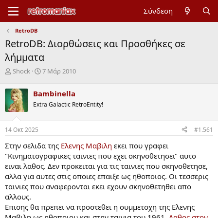
Σύνδεση
RetroDB
RetroDB: Διορθώσεις και Προσθήκες σε
λήμματα
Έ
Η
Shock
7 Μάρ 2010
ν
μ
α
ε
Bambinella
ρ
ρ
Extra Galactic RetroEntity!
ξ
ο
η
μ
μ
η
14 Οκτ 2025
#1.561
ί
ν
ζ
ί
Στην σελιδα της
Ελενης Μαβιλη
εκει που γραφει
α
α
"Κινηματογραφικες ταινιες που εχει σκηνοθετησει" αυτο
ς
έ
ειναι λαθος. Δεν προκειται για τις ταινιες που σκηνοθετησε,
ν
αλλα για αυτες στις οποιες επαιξε ως ηθοποιος. Οι τεσσερις
α
ρ
ταινιες που αναφερονται εκει εχουν σκηνοθετηθει απο
ξ
αλλους.
η
Επισης θα πρεπει να προστεθει η συμμετοχη της Ελενης
ς
Μαβιλη ως ηθοποιου και στην ταινια του 1961,
Λαθος στον