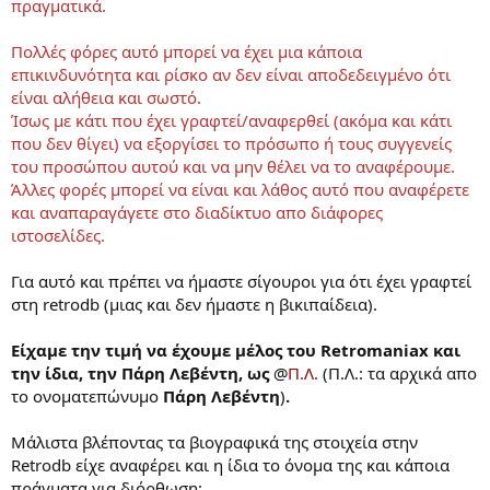
2007-01-18 -- Η ΡΩΣΙΑ ΤΟΥ ΠΟΥΤΙΝ
πραγματικά.
2007-01-25 -- ΟΛΟΚΑΥΤΩΜΑ: Η ΕΛΛΗΝΙΚΗ ΠΕΡΙΠΤΩΣΗ
2007-02-01 -- ΚΑΡΚΙΝΟΣ: ΕΝΑΣ ΠΟΛΕΜΟΣ ΠΟΥ ΚΕΡΔΙΖΕΤΑΙ;
Πολλές φόρες αυτό μπορεί να έχει μια κάποια
2007-02-15 -- ΜΕΣΗ ΑΝΑΤΟΛΗ, ΛΙΓΟ ΠΡΙΝ ΤΗ ΜΕΓΑΛΗ ΕΚΡΗΞΗ -
επικινδυνότητα και ρίσκο αν δεν είναι αποδεδειγμένο ότι
ΕΠΑΝΑΛΗΨΗ
είναι αλήθεια και σωστό.
2007-02-22 -- ΠΕΡΙΒΑΛΛΟΝ: Ο ΚΑΙΡΟΣ ΤΡΕΛΑΘΗΚΕ;
2007-03-01 -- ΜΥΣΤΙΚΟΣ ΦΑΚΕΛΟΣ: CIA
Ίσως με κάτι που έχει γραφτεί/αναφερθεί (ακόμα και κάτι
2007-03-08 -- Η ΚΑΤΑΡΑ ΤΟΥ ΝΑ ΓΕΝΝΗΘΕΙΣ ΓΥΝΑΙΚΑ
που δεν θίγει) να εξοργίσει το πρόσωπο ή τους συγγενείς
2007-03-22 -- ΞΕΡΟΥΜΕ ΤΙ ΤΡΩΜΕ;
του προσώπου αυτού και να μην θέλει να το αναφέρουμε.
2007-03-29 -- ΑΝΘΡΩΠΟΘΥΣΙΕΣ ΣΤΟΥΣ ΔΡΟΜΟΥΣ
Άλλες φορές μπορεί να είναι και λάθος αυτό που αναφέρετε
2007-04-12 -- ΤΡΟΦΕΣ ΚΑΙ ΧΗΜΕΙΑ
και αναπαραγάγετε στο διαδίκτυο απο διάφορες
2007-04-19 -- ΤΑ ΔΙΚΑ ΜΑΣ 60's
ιστοσελίδες.
2007-04-26 -- ΤΑ ΔΙΚΑ ΜΑΣ 60's, ΜΕΡΟΣ Β'
2007-05-10 -- AIDS: ΑΛΗΘΕΙΕΣ ΚΑΙ ΨΕΜΑΤΑ
2007-05-17 -- ΜΑΘΗΤΕΣ ΣΤΑ ΠΡΟΘΥΡΑ ΝΕΥΡΙΚΗΣ ΚΡΙΣΗΣ
Για αυτό και πρέπει να ήμαστε σίγουροι για ότι έχει γραφτεί
2007-05-31 -- ΙΣΠΑΝΙΚΟΣ ΕΜΦΥΛΙΟΣ, ΟΙ ΤΕΛΕΥΤΑΙΟΙ ΕΠΙΖΩΝΤΕΣ
στη retrodb (μιας και δεν ήμαστε η βικιπαίδεια).
2007-06-07 -- ΤΑΛΕΝΤΟ: ΓΕΝΝΙΕΣΑΙ Ή ΓΙΝΕΣΑΙ;
2007-06-14 -- ΑΤΟΜΑ ΜΕ ΑΝΑΠΗΡΙΑ: Η ΚΑΤΑΡΡΙΨΗ ΕΝΟΣ ΜΥΘΟΥ
Είχαμε την τιμή να έχουμε μέλος του Retromaniax και
2007-06-21 -- ΠΡΟΣΦΥΓΕΣ: ΑΝΑΖΗΤΩΝΤΑΣ ΈΝΑ ΑΣΦΑΛΕΣ ΛΙΜΑΝΙ
την ίδια, την Πάρη Λεβέντη, ως
@
Π.Λ.
(Π.Λ.: τα αρχικά απο
2007-06-28 -- ΤΟΝΥ ΜΠΛΕΡ: ΤΟ ΜΕΓΑΛΟ ΑΝΤΙΟ
2007-10-25 -- Η ΕΛΛΑΔΑ ΤΟΥ ΧΙΤΛΕΡ
το ονοματεπώνυμο
Πάρη Λεβέντη
)
.
2007-11-01 -- ΕΥΡΩΠΗ - ΕΛΛΑΔΑ: ΤΑ ΔΙΛΗΜΜΑΤΑ ΤΩΝ ΣΟΣΙΑΛΙΣΤΩΝ
2007-11-15 -- ΠΟΛΥΤΕΧΝΕΙΟ - ΒΑΣΑΝΙΣΤΗΡΙΑ
Μάλιστα βλέποντας τα βιογραφικά της στοιχεία στην
2007-11-22 -- ΠΕΙΡΑΜΑΤΟΖΩΑ ΠΟΛΕΜΟΥ
Retrodb είχε αναφέρει και η ίδια το όνομα της και κάποια
2007-11-29 -- Μεταλλαγμένα – Το Βιβλίο Βιολογίας της Γ’
πράγματα για διόρθωση: