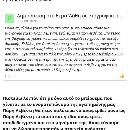
Γυμνασίου
2007-12-13 -- Η ΔΙΚΑΙΟΣΥΝΗ ΕΙΝΑΙ ΤΥΦΛΗ;
2007-12-27 -- 90 Χρόνια από την Οκτωβριανή Επανάσταση:
Δημοσίευση στο θέμα 'Λάθη σε βιογραφικά στοιχεία που κυκλοφορούν στο διαδίκτυο'
Σύντροφοι Ευτυχώς ηττηθήκαμε;
Π
21 Σεπ 2020
2008-01-03 -- Εις το όνομα του Θεού – Αιρέσεις
2008-01-24 -- ΛΑΤΙΝΙΚΗ ΑΜΕΡΙΚΗ
Θέλω να μιλήσω για το άρθρο στο retroDB που παρουσίασε μια
2008-01-31 -- Η ΑΛΛΗ ΕΛΛΑΔΑ
βιογραφία για τη Πάρη Λεβέντη. Εγώ είμαι η Πάρη Λεβέντη. Στο τέλος
2008-02-07 -- Η ΓΕΝΟΚΤΟΝΙΑ ΤΩΝ ΑΡΜΕΝΙΩΝ
της βιογραφίας γράφτηκε ..................και μοιράζει το χρόνο της μεταξύ
2008-02-14 -- ΤΑ ΚΙΝΗΤΑ, ΟΙ ΚΕΡΑΙΕΣ ΚΑΙ Η ΥΓΕΙΑ ΜΑΣ
Αμερικής, Ελλάδας και Ουαλίας όπου έχει εγκατασταθεί η μοναχοκόρη
2008-02-21 -- ΠΕΡΙΒΑΛΛΟΝ, ΜΕΤΑ ΤΗΝ ΠΑΡΝΗΘΑ. ΥΠΑΡΧΕΙ
της. Αυτό είναι τελείως λάθος. Η κόρη ζει τα τελευταία 50 χρόνια στο
ΣΩΤΗΡΙΑ;
Λονδίνο. ΄Εχει πατήσει το πόδι της μόνο για 2 μέρες το Δεκέμβριο 2000
2008-03-06 -- ΧΙΛΑΡΙ - ΟΜΠΑΜΑ ΚΑΙ ΟΙ ΑΜΕΡΙΚΑΝΙΚΕΣ ΕΚΛΟΓΕΣ
στην Ουαλία, όταν η μητέρα της της ζήτησε να ρίξει μια ματιά, σαν
2008-03-13 -- Η Ρωσία μετά τον Πούτιν
αρχιτέκτονας που είναι, στο σπίτι που αγόρασε η Λεβέντη για να της
2008-04-03 -- 5 Χρόνια από την εισβολή στο Ιράκ: Τα μυστικά
δώσει ιδέες για μετατροπές. Η Πάρη Λεβέντη...
αμερικανικά σχέδια και η ιρακινή αντίσταση
Π.Λ.
2008-04-10 -- 5 Χρόνια από την εισβολή στο Ιράκ: ΜΜΕ και
Πόλεμος: Μέσα Μαζικής Ενημέρωσης ή Εξαπάτησης;
2008-04-17 -- Από τον Μουσολίνι στον Μπερλουσκόνι
2008-05-01 -- O Πόλεμος Εναντίον της Τρομοκρατίας και οι
Πιστεύω λοιπόν ότι με όλο αυτό το μπέρδεμα που
Απαγωγές της CIA
γίνεται με το ονοματεπώνυμό της αγαπημένης μας
2008-05-08 -- 40 ΧΡΟΝΙΑ ΑΠΟ ΤΟΝ ΜΑΗ ΤΟΥ ’68: ΧΡΕΙΑΖΕΤΑΙ Ο
Πάρη Λεβέντη θα ήταν καλύτερα να αναφερθεί μόνο ως
ΚΟΣΜΟΣ ΕΝΑ ΝΕΟ ΜΑΗ;
Πάρη Λεβέντη το οποίο και η ίδια αναφέρετε
αποδεδειγμένα και στα μηνύματα της. Αποφεύγουμε
και να δώσουμε παραπάνω στοιχεία ονόματα/