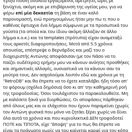
Έριξα πολλή δουλειά εργαζόμενος αμέτρητες ώρες με
όνομά
της
,
Kris Ruzecki
."
ξενύχτια, ακόμη και με επιβάρυνση της υγείας μου, για να
φέρω
επί μία δεκαετία
τη βάση σε έναν καλό
παρονομαστή, ενώ προηγουμένως ήταν μην πω τι που ο
Και τώρα σκέφτομαι εγώ..
καθένας έφτιαχνε ένα λήμμα σύμφωνα με τα προσωπικά του
Πως ξέρουμε ότι
παντρεύτηκε αυτή την ημερομηνία
και αν το
γούστα (τα οποία και του ίδιου ακόμη άλλαζαν σε άλλο
πραγματικό όνομα της
πέρα απο
Πάρη Λεβέντη
(που θεωρώ ότι
λήμμα κ.ο.κ.) και τα templates (πρότυπα) είχαν αναμεταξύ
είναι το πραγματικό όνομα της το οποίο ήταν και απο την ίδια
τους αρκετές διαφοροποιήσεις. Μετά από 5.5 χρόνια
αποδεκτό) είναι
Παρασκευή Λεβέντη
ή
Κυπαρισσία Λεβέντη
ή
απουσίας, επέστρεψε ο Βερνάρδος και μαζί του ο
Κυπαρισσία Κρις Ρισσα Λεβέντη
ή
Κρις Ρισσα Λεβεντη
ή
Kris
διαχειριστής Αντώνης αποφάσισαν (με τον Νάσο να το
Ruzecki
που αναφέρεται στο διαδίκτυο ;
παίζει ουδέτερος) ερήμην μου να κάνουν ανόητες προσθήκες
Ο καθένας γράφει ότι θέλει και δεν ξέρουμε αν αυτό ισχύει
και σημαντικές αλλαγές, ουσιαστικά να τα κάνουν σαν τα
πραγματικά.
μούτρα τους. Δεν ασχολούμαι λοιπόν εδώ και χρόνια με τη
"RetroDB" και θα έπρεπε να το έχετε καταλάβει ήδη τόσο απ'
Πολλές φόρες αυτό μπορεί να έχει μια κάποια επικινδυνότητα
το φόρουμ (σχόλια δημόσια) όσο κι απ' την καθημερινή ροή
και ρίσκο αν δεν είναι αποδεδειγμένο ότι είναι αλήθεια και
της τροφοδοσίας. Όσοι τουλάχιστον τα παρακολουθείτε. Μη
σωστό.
με καλέσετε ξανά για διορθώσεις. Οι αποφάσεις πάρθηκαν
Ίσως με κάτι που έχει γραφτεί/αναφερθεί (ακόμα και κάτι που δεν
θίγει) να εξοργίσει το πρόσωπο ή τους συγγενείς του προσώπου
από όλους μας και οι ελάχιστοι που έχουν παραμείνει (χωρίς
αυτού και να μην θέλει να το αναφέρουμε. Άλλες φορές μπορεί να
τον Αντώνη φυσικά που μόνο να ζητάει ξέρει χωρίς να δίνει
είναι και λάθος αυτό που αναφέρετε και αναπαραγάγετε στο
όλα αυτά τα χρόνια και που κυριολεκτικά ΔΕΝ τροφοδοτεί
διαδίκτυο απο διάφορες ιστοσελίδες.
ΠΟΤΕ και ΤΙΠΟΤΑ, είχε "άποψη" για το πως θα έπρεπε να
είναι τα πράγματα χωρίς να του καίγεται καρφί για τον κόπο
Για αυτό και πρέπει να ήμαστε σίγουροι για ότι έχει γραφτεί στη