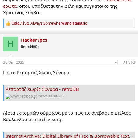
ερωτα
, οπου υποδυεται την φιλη και συγκατοικο της
Χριστινας Συλβα.
Θεία Λένα
,
Always Somewhere
and
atanasio
R
e
a
Hacker?pcs
c
H
t
RetroN00b
i
o
n
26 Οκτ 2025
#1.562
s
:
Για το Ρεπορτάζ Χωρίς Σύνορα
Ρεπορτάζ Χωρίς Σύνορα - retroDB
www.retrodb.gr
Λίστα εκπομπών σύμφωνα με το πως τις ανέβασε ο Στέλιος
Κούλογλου στο archive.org:
Internet Archive: Digital Library of Free & Borrowable Texts, Movies, Music & Wayback Machine