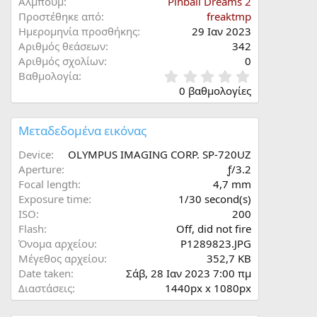
Άλμπουμ
Pinball Dreams 2
Προστέθηκε από
freaktmp
Ημερομηνία προσθήκης
29 Ιαν 2023
Αριθμός θεάσεων
342
Αριθμός σχολίων
0
0
Βαθμολογία
,
0 βαθμολογίες
0
0
α
Μεταδεδομένα εικόνας
σ
τ
Device
OLYMPUS IMAGING CORP. SP-720UZ
έ
Aperture
ƒ/3.2
ρ
Focal length
4,7 mm
ι
Exposure time
1/30 second(s)
(
ISO
200
α
)
Flash
Off, did not fire
Όνομα αρχείου
P1289823.JPG
Μέγεθος αρχείου
352,7 KB
Date taken
Σάβ, 28 Ιαν 2023 7:00 πμ
Διαστάσεις
1440px x 1080px