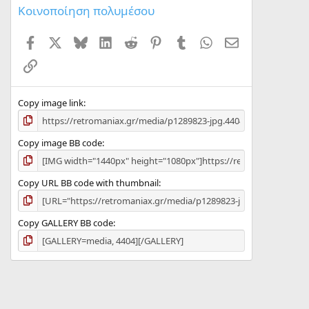
Κοινοποίηση πολυμέσου
Facebook
X
Bluesky
LinkedIn
Reddit
Pinterest
Tumblr
WhatsApp
ΗΛΕΚΤΡΟΝΙΚΗ
Σύνδεσμος
Copy image link
Copy image BB code
Copy URL BB code with thumbnail
Copy GALLERY BB code