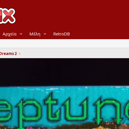
Αρχεία
Μέλη
RetroDB
 Dreams 2