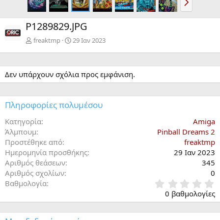
π
ό
P1289829.JPG
μ
ε
freaktmp
29 Ιαν 2023
ν
ο
Δεν υπάρχουν σχόλια προς εμφάνιση.
Πληροφορίες πολυμέσου
Κατηγορία
Amiga
Άλμπουμ
Pinball Dreams 2
Προστέθηκε από
freaktmp
Ημερομηνία προσθήκης
29 Ιαν 2023
Αριθμός θεάσεων
345
Αριθμός σχολίων
0
0
Βαθμολογία
,
0 βαθμολογίες
0
0
α