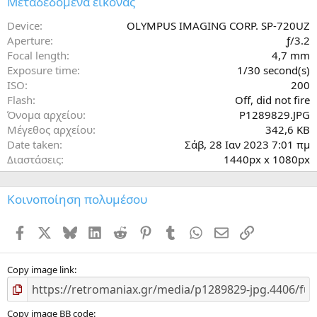
Μεταδεδομένα εικόνας
σ
τ
Device
OLYMPUS IMAGING CORP. SP-720UZ
έ
Aperture
ƒ/3.2
ρ
Focal length
4,7 mm
ι
Exposure time
1/30 second(s)
(
ISO
200
α
)
Flash
Off, did not fire
Όνομα αρχείου
P1289829.JPG
Μέγεθος αρχείου
342,6 KB
Date taken
Σάβ, 28 Ιαν 2023 7:01 πμ
Διαστάσεις
1440px x 1080px
Κοινοποίηση πολυμέσου
Facebook
X
Bluesky
LinkedIn
Reddit
Pinterest
Tumblr
WhatsApp
ΗΛΕΚΤΡΟΝΙΚΗ ΔΙ
Σύνδεσμος
Copy image link
Copy image BB code