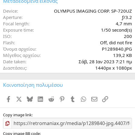
Μεταδεδομένα εικόνας
σ
τ
Device
OLYMPUS IMAGING CORP. SP-720UZ
έ
Aperture
ƒ/3.2
ρ
Focal length
4,7 mm
ι
Exposure time
1/50 second(s)
(
ISO
200
α
)
Flash
Off, did not fire
Όνομα αρχείου
P1289840.JPG
Μέγεθος αρχείου
139,2 KB
Date taken
Σάβ, 28 Ιαν 2023 7:21 πμ
Διαστάσεις
1440px x 1080px
Κοινοποίηση πολυμέσου
Facebook
X
Bluesky
LinkedIn
Reddit
Pinterest
Tumblr
WhatsApp
ΗΛΕΚΤΡΟΝΙΚΗ ΔΙ
Σύνδεσμος
Copy image link
Copy image BB code