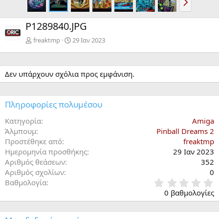
π
ό
P1289840.JPG
μ
ε
freaktmp
29 Ιαν 2023
ν
ο
Δεν υπάρχουν σχόλια προς εμφάνιση.
Πληροφορίες πολυμέσου
Κατηγορία
Amiga
Άλμπουμ
Pinball Dreams 2
Προστέθηκε από
freaktmp
Ημερομηνία προσθήκης
29 Ιαν 2023
Αριθμός θεάσεων
352
Αριθμός σχολίων
0
0
Βαθμολογία
,
0 βαθμολογίες
0
0
α