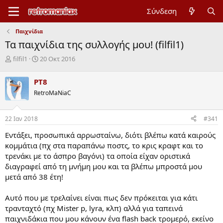
Σύνδεση
Παιχνίδια
Τα παιχνίδια της συλλογής μου! (filfil1)
Έ
Η
filfil1
20 Οκτ 2016
ν
μ
α
ε
PT8
ρ
ρ
RetroMaNiaC
ξ
ο
η
μ
μ
η
22 Ιαν 2018
#341
ί
ν
ζ
ί
Εντάξει, προσωπικά αρρωσταίνω, διότι βλέπω κατά καιρούς
α
α
κομμάτια (πχ στα παραπάνω ποστς, το κρις κραφτ και το
ς
έ
τρενάκι με το άσπρο βαγόνι) τα οποία είχαν οριστικά
ν
διαγραφεί από τη μνήμη μου και τα βλέπω μπροστά μου
α
ρ
μετά από 38 έτη!
ξ
η
Αυτό που με τρελαίνει είναι πως δεν πρόκειται για κάτι
ς
τρανταχτό (πχ Mister p, lyra, κλπ) αλλά για ταπεινά
παιχνιδάκια που μου κάνουν ένα flash back τρομερό, εκείνο