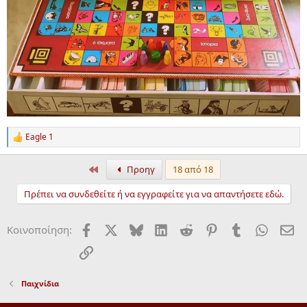
Eagle 1
R
e
a
Πρώτα
Προηγ
18 από 18
c
t
Πρέπει να συνδεθείτε ή να εγγραφείτε για να απαντήσετε εδώ.
i
o
n
Facebook
X
Bluesky
LinkedIn
Reddit
Pinterest
Tumblr
WhatsA
ΗΛ
Κοινοποίηση:
s
:
Σύνδεσμος
Παιχνίδια