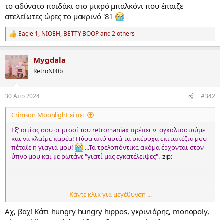
το αδύνατο παιδάκι στο μικρό μπαλκόνι που έπαιζε
ατελείωτες ώρες το μακρινό '81
Eagle 1
,
NIOBH
,
BETTY BOOP
and 2 others
R
e
a
Mygdala
c
t
RetroN00b
i
o
n
30 Απρ 2024
#342
s
:
Crimson Moonlight είπε:
Εξ' αιτίας σου οι μισοί του retromaniax πρέπει ν' αγκαλιαστούμε
και να κλαίμε παρέα! Πόσα από αυτά τα υπέροχα επιταπέζια μου
πέταξε η γιαγια μου!
...Τα τρελοπόντικα ακόμα έρχονται στον
ύπνο μου και με ρωτάνε "γιατί μας εγκατέλειψες".
:zip:
Κάντε κλικ για μεγέθυνση ...
Εγώ το δηλώνω, φοβάμαι να παρακολουθήσω τη συνέχεια. Λίγες
φωτογραφίες ακόμα και θα με βγάλουν απ' το σπίτι με φορείο.
Αχ, βαχ! Κάτι hungry hungry hippos, γκρινιάρης, monopoly,