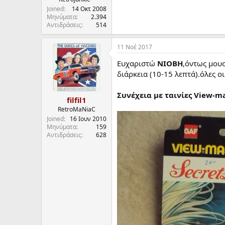
α
Joined
14 Οκτ 2008
ρ
Μηνύματα
2.394
Αντιδράσεις
514
ξ
η
ς
11 Νοέ 2017
Ευχαριστώ
ΝΙΟΒΗ
,όντως μου
διάρκεια (10-15 λεπτά).όλες ο
Συνέχεια με ταινίες View-mast
filfil1
RetroMaNiaC
Joined
16 Ιουν 2010
Μηνύματα
159
Αντιδράσεις
628