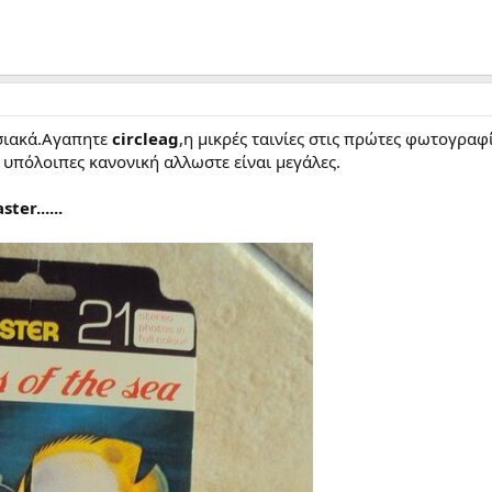
σιακά.Αγαπητε
circleag
,η μικρές ταινίες στις πρώτες φωτογραφ
ι υπόλοιπες κανονική αλλωστε είναι μεγάλες.
er......