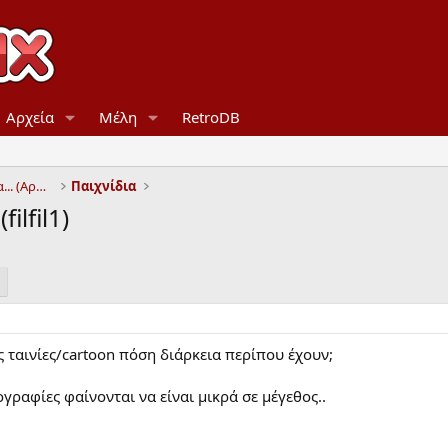
Αρχεία
Μέλη
RetroDB
Η ζωή πριν από 20 ή παραπάνω χρόνια... (Aρχείο)
Παιχνίδια
ilfil1)
ς ταινίες/cartoon πόση διάρκεια περίπου έχουν;
γραφίες φαίνονται να είναι μικρά σε μέγεθος..