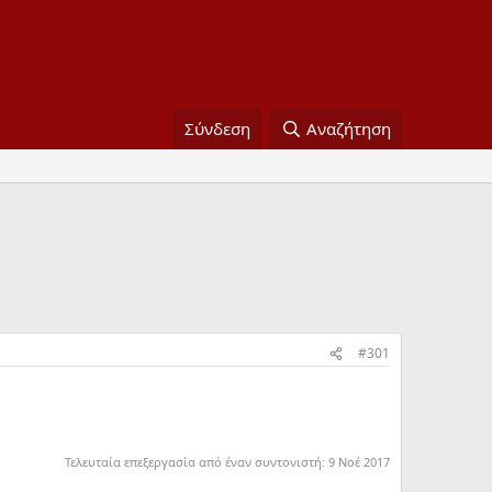
Σύνδεση
Αναζήτηση
#301
Τελευταία επεξεργασία από έναν συντονιστή:
9 Νοέ 2017