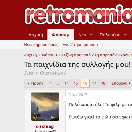
Αρχική
Φόρουμ
Νέα
Πολυμέσα
Νέες δημοσιεύσεις
Αναζήτηση φόρουμ
Αρχική
Φόρουμ
Τα παιχνίδια της συλλογής μου! (f
Έ
Η
filfil1
20 Οκτ 2016
ν
μ
Προηγ
1
...
14
15
16
17
18
Επόμενο
α
ε
ρ
ρ
ξ
ο
9 Νοέ 2017
η
μ
Πολύ ωραία όλα! Τα φιλμ με τι
μ
η
ί
ν
ζ
ί
Ρωτάω γιατί τα φιλμ στις φωτο
α
α
circleag
ς
έ
ν
RetroJunkie™