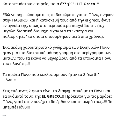
Κατασκευάστρια εταιρεία, ποιά άλλη??? Η
El Greco
..!!
Εδώ να σημειώσουμε πως τα δικαώματα για τα Πόνυ, ανήκαν
στην HASBRO, και ή κατασκευή τους από την el greco, έγινε
εν αγνοία της, όπως στα περισσότερα παιχνίδια της (π.χ
μεγάλη διαστική διαμάχη είχαν για τα "κάστρα και
πολιορκητές" τα οποία αποσύρθηκαν μετά από χρόνια).
Ένα ακόμη χαρακτηριστικό γνώρισμα των Ελληνικών Πόνυ,
ήταν μια πιο διακριτική μάυρη γραμμή στο περίγραμμα των
ματιών, που τα έκανε να ξεχωρίζουν από τα υπόλοιπα Πόνυ
του πλανήτη..!!
Τα πρώτα Πόνυ που κυκλοφόρησαν ήταν τα 8 "earth"
Πόνυ..!!
Στις επόμενες 2 φωτό είναι το διαφημιστικό με τα Πόνυ και
τα ονόματά τους, της
EL GRECO
..!! Πρόκειται για τις μαμάδες
Πόνυ, γιατί στην συνέχεια θα έρθουν και τα μωρά τους..!!! Τα
μπεμπέ Πόνυ!!!