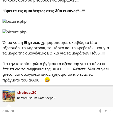
"Βρειτε τις ομοιότητες στις δύο εικόνες"
...!!!
Ώ, μα ναι, η
Εl greco
, χρησιμοποιήσε ακριβώς τα ίδια
αξεσουάρ, το Καροτσάκι, το Πάρκο και το Κρεβατάκι, και για
τα μωρα της οικογένειας ΒΟ κια για τα μωρά των Πόνυ..!!!
Για την ιστορία πρώτα βγήκαν τα αξεσουαρ για τα πόνυ κι
έπειτα για τα ανηψάκια της ΒΙΒΙ ΒΟ..!!! Βλέπετε, όλοι στην el
greco, μια οικογένεια είναι, χρησιμοποιεί ο ένας τα
πράγματα του άλλου..!!
thebest20
RetroMuseum GateKeepeR
8 Ιαν 2010
#19