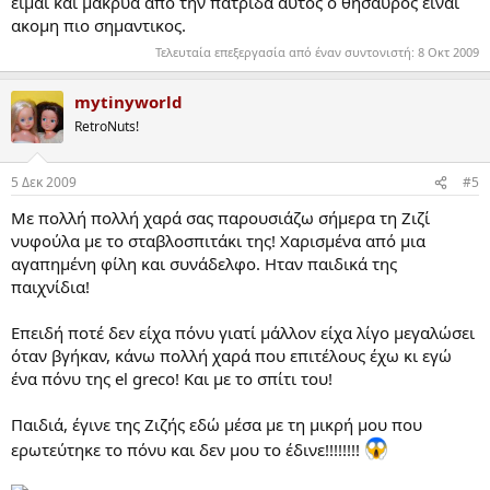
ειμαι και μακρυα απο την πατριδα αυτος ο θησαυρος ειναι
ακομη πιο σημαντικος.
Τελευταία επεξεργασία από έναν συντονιστή:
8 Οκτ 2009
mytinyworld
RetroNuts!
5 Δεκ 2009
#5
Με πολλή πολλή χαρά σας παρουσιάζω σήμερα τη Ζιζί
νυφούλα με το σταβλοσπιτάκι της! Χαρισμένα από μια
αγαπημένη φίλη και συνάδελφο. Ηταν παιδικά της
παιχνίδια!
Επειδή ποτέ δεν είχα πόνυ γιατί μάλλον είχα λίγο μεγαλώσει
όταν βγήκαν, κάνω πολλή χαρά που επιτέλους έχω κι εγώ
ένα πόνυ της el greco! Και με το σπίτι του!
Παιδιά, έγινε της Ζιζής εδώ μέσα με τη μικρή μου που
ερωτεύτηκε το πόνυ και δεν μου το έδινε!!!!!!!!