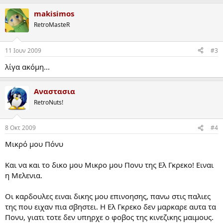
makisimos
RetroMasteR
11 Ιουν 2009
#3
λίγα ακόμη...
Αναστασια
RetroNuts!
8 Οκτ 2009
#4
Μικρό μου Πόνυ
Και να και το δικο μου Μικρο μου Πονυ της Ελ Γκρεκο! Ειναι
η Μελενια.
Οι καρδουλες ειναι δικης μου επινοησης, πανω στις παλιες
της που ειχαν πια σβηστει. Η Ελ Γκρεκο δεν μαρκαρε αυτα τα
Πονυ, γιατι τοτε δεν υπηρχε ο φοβος της κινεζικης μαιμους.