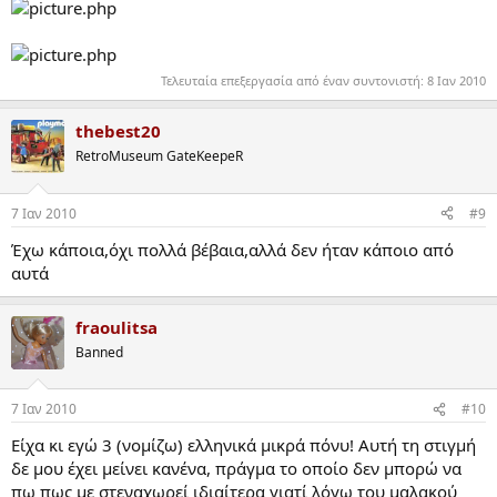
Τελευταία επεξεργασία από έναν συντονιστή:
8 Ιαν 2010
thebest20
RetroMuseum GateKeepeR
7 Ιαν 2010
#9
Έχω κάποια,όχι πολλά βέβαια,αλλά δεν ήταν κάποιο από
αυτά
fraoulitsa
Banned
7 Ιαν 2010
#10
Είχα κι εγώ 3 (νομίζω) ελληνικά μικρά πόνυ! Αυτή τη στιγμή
δε μου έχει μείνει κανένα, πράγμα το οποίο δεν μπορώ να
πω πως με στεναχωρεί ιδιαίτερα γιατί λόγω του μαλακού