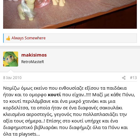
Always Somewhere
R
e
a
makisimos
c
t
RetroMasteR
i
o
n
8 Ιαν 2010
#13
s
:
Νομίζω όμως εκείνο που ενθουσίαζε εξίσου τα παιδάκια
ήταν και το ομορφο
κουτί
που είχαν..!!!! Μαζί με κάθε Πόνυ,
το κουτί περιλάμβανε και ένα μικρό χτενάκι και μια
κορδελίτσα, τα οποία ήταν σε ένα διαφανές σακουλάκι
κλεισμένα αεροστεγός, γεγονός που πολλαπλασιάζει την
αξία τους σήμερα..! Επίσης στο κουτί υπήρχε και ένα
διαφημιστικό βιβλιαράκι που διαφήμιζε όλα τα Πόνυ και
όλα τα playsets...