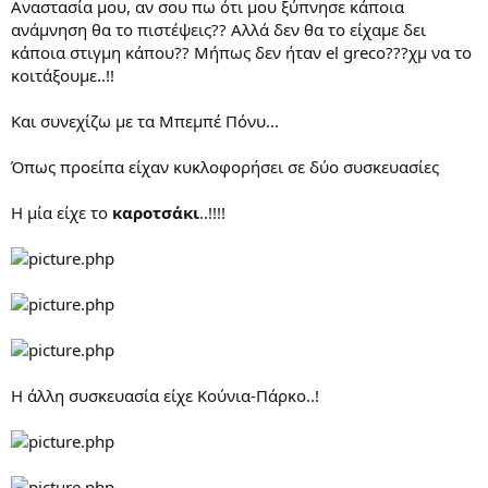
Aναστασία μου, αν σου πω ότι μου ξύπνησε κάποια
ανάμνηση θα το πιστέψεις?? Αλλά δεν θα το είχαμε δει
κάποια στιγμη κάπου?? Μήπως δεν ήταν el greco???χμ να το
κοιτάξουμε..!!
Και συνεχίζω με τα Μπεμπέ Πόνυ...
Όπως προείπα είχαν κυκλοφορήσει σε δύο συσκευασίες
Η μία είχε το
καροτσάκι
..!!!!
H άλλη συσκευασία είχε Κούνια-Πάρκο..!