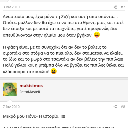
3 Ιαν 2010
#7
Αναστασία μου, έχω μόνο τη Ζιζή και αυτή από σπόντα....
Οπότε, μάλλον δεν θα έχω τι να πω στο θρεντ, μιας και ποτέ
δεν έπαιξα και με αυτά τα παιχνίδια, γιατί προφανώς δεν
απευθύνονταν στην ηλικία μου όταν βγήκαν!
Η φάση είναι με το συναχάκι ότι αν δεν το βάλεις το
σιροπάκι στο στόμα να το πιει όλο, δεν σταματάει να κλαίει,
το ίδιο και το μωρό στο τσαντάκι αν δεν βάλεις την πιπίλα!!!
Πολύ γέλιο! και η μπέμπα όλο να βγάζει τις πιπίλες θέλει και
κλάααααμα τα κουκλιά!
makisimos
RetroMasteR
7 Ιαν 2010
#8
Μικρό μου Πόνυ- Η ιστορία..!!!!
Αν ρωτούσατε ένα κοριτσάκι στην δεκαετία του 80 ποιο