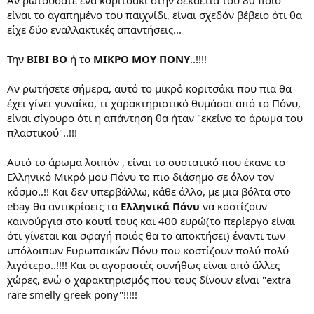
είναι το αγαπημένο του παιχνίδι, είναι σχεδόν βέβειο ότι θα
είχε δύο εναλλακτικές απαντήσεις...
Την
ΒΙΒΙ ΒΟ
ή
το
ΜΙΚΡΟ ΜΟΥ ΠΟΝΥ
..!!!!
Αν ρωτήσετε σήμερα, αυτό το μικρό κοριτσάκι που πια θα
έχει γίνει γυναίκα, τι χαρακτηριστικό θυμάσαι από το Πόνυ,
είναι σίγουρο ότι η απάντηση θα ήταν "εκείνο το άρωμα του
πλαστικού"..!!!
Αυτό το άρωμα λοιπόν , είναι το συστατικό που έκανε το
Ελληνικό Μικρό μου Πόνυ το πιο διάσημο σε όλον τον
κόσμο..!! Και δεν υπερβάλλω, κάθε άλλο, με μια βόλτα στο
ebay θα αντικρίσεις τα
Ελληνικά Πόνυ
να κοστίζουν
καινούργια στο κουτί τους και 400 ευρώ(το περίεργο είναι
ότι γίνεται και σφαγή ποιός θα το αποκτήσει) έναντι των
υπόλοιπων Ευρωπαικών Πόνυ που κοστίζουν πολύ πολύ
λιγότερο..!!!! Και οι αγοραστές συνήθως είναι από άλλες
χώρες, ενώ ο χαρακτηρισμός που τους δίνουν είναι "extra
rare smelly greek pony"!!!!!