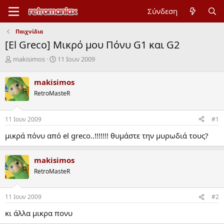
Σύνδεση
Παιχνίδια
[El Greco] Μικρό μου Πόνυ G1 και G2
Έ
Η
makisimos
11 Ιουν 2009
ν
μ
α
ε
makisimos
ρ
ρ
RetroMasteR
ξ
ο
η
μ
μ
η
11 Ιουν 2009
#1
ί
ν
ζ
ί
μικρά πόνυ από el greco..!!!!!!! θυμάστε την μυρωδιά τους?
α
α
ς
έ
ν
makisimos
α
RetroMasteR
ρ
ξ
η
11 Ιουν 2009
#2
ς
κι άλλα μικρα πονυ