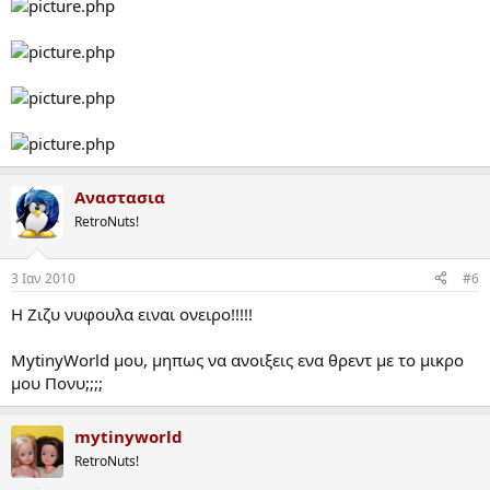
Αναστασια
RetroNuts!
3 Ιαν 2010
#6
Η Ζιζυ νυφουλα ειναι ονειρο!!!!!
MytinyWorld μου, μηπως να ανοιξεις ενα θρεντ με το μικρο
μου Πονυ;;;;
mytinyworld
RetroNuts!