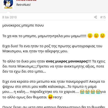
RetroNuts!
8 Ιαν 2010
#15
μονοκερος μπεμπε πονυ
Το χα και το μπεμπε, μαμωτηντρελα μου μαμω!!!!!!
Ειχα δυο! Το ενα ηταν το ροζ της πρωτης φωτογραφιας του
Μακισιμου, και ηταν την αδερφης μου.
Το αλλο το δικο μου ηταν
ενας μικρος μονοκερος
!!!! Τα εχεις
δει ποτε Μακισιμε;;;;Πρεπει να ηταν ανεκτιμητης αξιας, ποτε
δεν το εχω δει στο ιμπει...
Ειχε ενα κερατο στο μετωπο και ηταν πανεμορφο!!! Ακομα το
ψαχνω στο σπιτι μου καθε καλοκαιρι...Το πρωτο η μαμα
μου.... η καλη.... παραδεχτηκε οτι το χαρισε....
για
το αλλο ομως δεν θυμαται
recry:
Ποιος ξερει αν μετα απο καποιο βασανιστηριο θα το θυμηθει