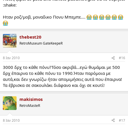
:shake:
Ηταν ροζ/μοβ, μοναδικο Πονυ Μπεμπε....
thebest20
RetroMuseum GateKeepeR
8 Ιαν 2010
#16
3000 δρχ το κάθε πόνυ?Τόσο ακριβά...εγώ θυμάμαι με 500
δρχ έπαιρνα το κάθε πόνυ το 1990.Ήταν παρόμοια με
αυτά,και δεν γνωρίζω ήταν απομιμήσεις αυτά που έπαιρνα!
Τα έβρισκα σε σακουλάκι διάφανο και όχι σε κουτί!
makisimos
RetroMasteR
8 Ιαν 2010
#17