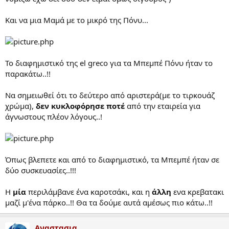
Και να μια Μαμά με το μικρό της Πόνυ...
To διαφημιστικό της el greco για τα Μπεμπέ Πόνυ ήταν το
παρακάτω..!!
Να σημειωθεί ότι το δεύτερο από αριστερά(με το τιρκουάζ
χρώμα),
δεν κυκλοφόρησε ποτέ
από την εταιρεία για
άγνωστους πλέον λόγους..!
Όπως βλεπετε και από το διαφημιστικό, τα Μπεμπέ ήταν σε
δύο συσκευασίες..!!!
Η
μία
περιλάμβανε ένα καροτσάκι, και η
άλλη
ενα κρεβατακι
μαζί μ'ένα πάρκο..!! Θα τα δούμε αυτά αμέσως πιο κάτω..!!
Αναστασια