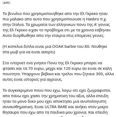
:xm:
Το βινυλιο που χρησιμοποιηθηκε απο την Ελ Γκρεκο ηταν
πιο μαλακο απο αυτο που χρησιμοποιουσε η Hasbro π.χ.
στην Ιταλια. Τα χρωματα των ελληνικων πονυ της Α' γενιας
της Ελ Γκρεκο ειχαν το προβλημα οτι με τα χρονια εσβηναν.
Αυτο διορθωθηκε απο την εταιρια στις επομενες γενιες.
(Η κοπελια διπλα ειναι μια ΟΟΑΚ barbie του 80. Ντυθηκε
στα μωβ για να ειναι ασορτι)
Στο ιντερνετ ενα γνησιο Πονυ της Ελ Γκρεκο μπορει να
φτασει και τα 70 ευρω, μεχρι και 120 ευρω αν ειναι σε καλη
ποιοτητα. Υπαρχουν βεβαια και τρελοι που ζητανε 300, αλλα
αυτες ειναι ιστοριες για αγριους.
Το συγκεκριμενο πονυ που εχω, λογω οτι εχει ζωγραφιστει
απο πανω εχει χασει την χρηματικη του αξια, αλλα επειδη
ηταν το μονο δικο μου εχει αποκτησει μια ανυπολογιστη
συναισθηματικη. Ειναι ULTRA RARE και ανήκει στον μικρο
θησαυρο που εχω απο τα παιδικα μου χρονια. Και επειδη