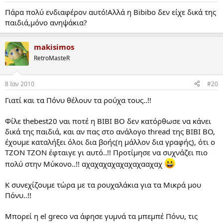
Πάρα πολύ ενδιαφέρον αυτό!Αλλά η Bibibo δεν είχε δικά της
παιδιά,μόνο ανηψάκια?
makisimos
RetroMasteR
8 Ιαν 2010
#20
Γιατί και τα Πόνυ θέλουν τα ρούχα τους..!!
Φίλε thebest20 ναι ποτέ η ΒΙΒΙ ΒΟ δεν κατόρθωσε να κάνει
δικά της παιδιά, και αν πας στο ανάλογο thread της ΒΙΒΙ ΒΟ,
έχουμε καταλήξει όλοι δια βοής(η μάλλον δια γραφής), ότι ο
ΤΖΟΝ ΤΖΟΝ έφταιγε γι αυτό..!! Προτίμησε να συχνάζει πιο
πολύ στην Μύκονο..!! αχαχαχαχαχαχαχααχαχ
K συνεχίζουμε τώρα με τα ρουχαλάκια για τα Μικρά μου
Πόνυ..!!
Μπορεί η el greco να άφησε γυμνά τα μπεμπέ Πόνυ, τις