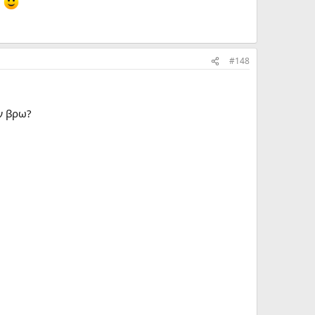
ω
#148
ν βρω?