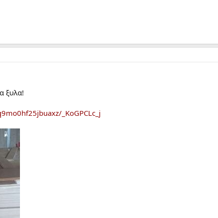
α ξυλα!
q9mo0hf25jbuaxz/_KoGPCLc_j