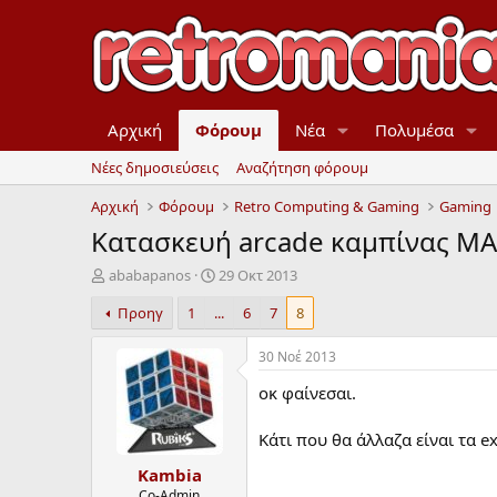
Αρχική
Φόρουμ
Νέα
Πολυμέσα
Νέες δημοσιεύσεις
Αναζήτηση φόρουμ
Αρχική
Φόρουμ
Retro Computing & Gaming
Gaming
Κατασκευή arcade καμπίνας Μ
Έ
Η
ababapanos
29 Οκτ 2013
ν
μ
Προηγ
1
...
6
7
8
α
ε
ρ
ρ
ξ
ο
30 Νοέ 2013
η
μ
οκ φαίνεσαι.
μ
η
ί
ν
ζ
ί
Κάτι που θα άλλαζα είναι τα ex
α
α
Kambia
ς
έ
ν
Co-Admin