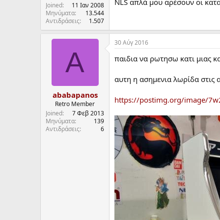
NLS απλά μου αρέσουν οι κατ
Joined
11 Ιαν 2008
Μηνύματα
13.544
Αντιδράσεις
1.507
30 Αύγ 2016
A
παιδια να ρωτησω κατι μιας κα
αυτη η ασημενια λωρίδα στις 
ababapanos
https://postimg.org/image/7
Retro Member
Joined
7 Φεβ 2013
Μηνύματα
139
Αντιδράσεις
6