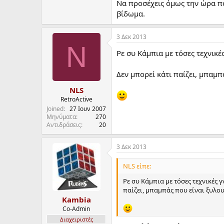
Να προσέχεις όμως την ώρα που
βίδωμα.
3 Δεκ 2013
N
Ρε συ Κάμπια με τόσες τεχνικέ
Δεν μπορεί κάτι παίζει, μπαμπά
NLS
RetroActive
Joined
27 Ιουν 2007
Μηνύματα
270
Αντιδράσεις
20
3 Δεκ 2013
NLS είπε:
Ρε συ Κάμπια με τόσες τεχνικές 
παίζει, μπαμπάς που είναι ξυλουρ
Kambia
Co-Admin
Διαχειριστές