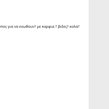
πος για να ενωθουν? με καρφια ? βιδες? κολα?