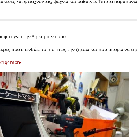
ασκευές και φτιάχνοντας, ψάχνω και μαθαίνω. Τιποτα παραπάν
ι φτιαχνω την 3η καμπινα μου ....
ακρες που επενδύει το mdf πως την ζηταω και που μπορω να τη
w21q4mph/