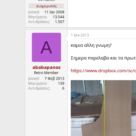
α
Διαχειριστές
ρ
Joined
11 Ιαν 2008
ξ
Μηνύματα
13.544
η
Αντιδράσεις
1.507
ς
1 Δεκ 2013
A
καμια αλλη γνωμη?
Σημερα παρελαβα και τα πρωτ
ababapanos
https://www.dropbox.com/sc/
Retro Member
Joined
7 Φεβ 2013
Μηνύματα
139
Αντιδράσεις
6