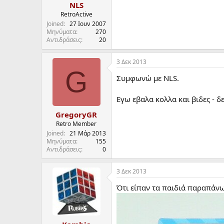
:
NLS
RetroActive
Joined
27 Ιουν 2007
Μηνύματα
270
Αντιδράσεις
20
3 Δεκ 2013
G
Συμφωνώ με NLS.
Εγω εβαλα κολλα και βιδες - δ
GregoryGR
Retro Member
Joined
21 Μάρ 2013
Μηνύματα
155
Αντιδράσεις
0
3 Δεκ 2013
Ότι είπαν τα παιδιά παραπάνω