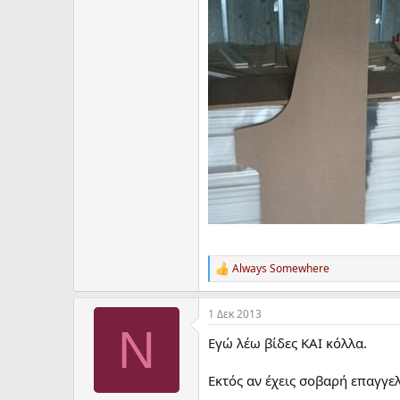
Always Somewhere
R
e
a
1 Δεκ 2013
c
N
t
Εγώ λέω βίδες ΚΑΙ κόλλα.
i
o
n
Εκτός αν έχεις σοβαρή επαγγελμ
s