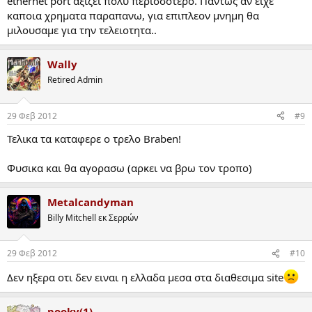
ethernet port αξιζει πολυ περισσοτερο. Παντως αν ειχε
καποια χρηματα παραπανω, για επιπλεον μνημη θα
μιλουσαμε για την τελειοτητα..
Wally
Retired Admin
29 Φεβ 2012
#9
Τελικα τα καταφερε ο τρελο Braben!
Φυσικα και θα αγορασω (αρκει να βρω τον τροπο)
Metalcandyman
Billy Mitchell εκ Σερρών
29 Φεβ 2012
#10
Δεν ηξερα οτι δεν ειναι η ελλαδα μεσα στα διαθεσιμα site
pooky(1)