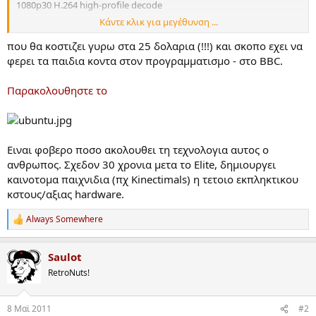
1080p30 H.264 high-profile decode
Κάντε κλικ για μεγέθυνση ...
Composite and HDMI video output
που θα κοστιζει γυρω στα 25 δολαρια (!!!) και σκοπο εχει να
USB 2.0
φερει τα παιδια κοντα στον προγραμματισμο - στο BBC.
SD/MMC/SDIO memory card slot
Παρακολουθηστε το
General-purpose I/O
Open software (Ubuntu, Iceweasel, KOffice, Python)
Ειναι φοβερο ποσο ακολουθει τη τεχνολογια αυτος ο
ανθρωπος. Σχεδον 30 χρονια μετα το Elite, δημιουργει
καινοτομα παιχνιδια (πχ Kinectimals) η τετοιο εκπληκτικου
κστους/αξιας hardware.
Always Somewhere
R
e
a
Saulot
c
t
RetroNuts!
i
o
n
8 Mαϊ 2011
#2
s