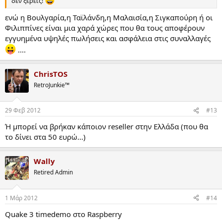
δεν ξέρεις!
ενώ η Βουλγαρία,η Ταϊλάνδη,η Μαλαισία,η Σιγκαπούρη ή οι
Φιλιππίνες είναι μια χαρά χώρες που θα τους αποφέρουν
εγγυημένα υψηλές πωλήσεις και ασφάλεια στις συναλλαγές
....
ChrisTOS
RetroJunkie™
29 Φεβ 2012
#13
Ή μπορεί να βρήκαν κάποιον reseller στην Ελλάδα (που θα
το δίνει στα 50 ευρώ...)
Wally
Retired Admin
1 Μάρ 2012
#14
Quake 3 timedemo στο Raspberry