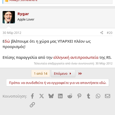
R
e
a
Rygar
c
t
Apple Lover
i
o
n
30 Μάρ 2012
#20
s
:
Ε
δώ
βλέπουμε ότι η χώρα μας ΥΠΑΡΧΕΙ πλέον ως
προορισμός!
Επίσης παραγγελία από την
ελληνική αντιπροσωπεία
της RS.
Τελευταία επεξεργασία από έναν συντονιστή:
30 Μάρ 2012
τελευταίος
1 από 14
Επόμενο
Πρέπει να συνδεθείτε ή να εγγραφείτε για να απαντήσετε εδώ.
Facebook
X
Bluesky
LinkedIn
Reddit
Pinterest
Tumblr
WhatsA
ΗΛ
Κοινοποίηση:
Σύνδεσμος