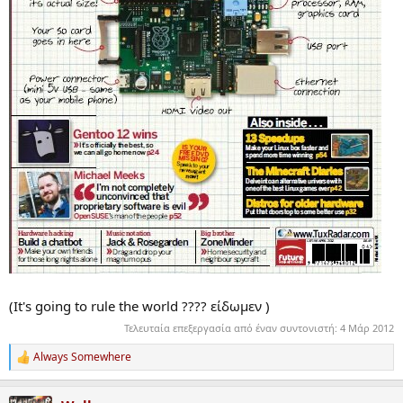
(It's going to rule the world ???? είδωμεν )
Τελευταία επεξεργασία από έναν συντονιστή:
4 Μάρ 2012
Always Somewhere
R
e
a