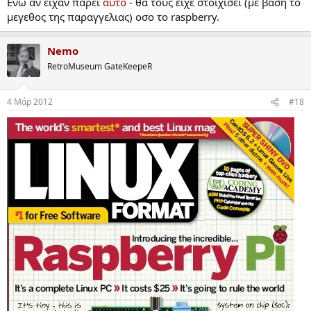
Ενω αν ειχαν παρει
αυτο
- θα τους ειχε στοιχισει (με βαση το
μεγεθος της παραγγελιας) οσο το raspberry.
Nemo
RetroMuseum GateKeepeR
4 Μάρ 2012
#18