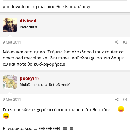
:
για downloading machine θα είναι υπέροχο
divined
RetroNuts!
9 Mαϊ 2011
#3
Μόνο ικανοποιητικό. Στήνεις ένα ολόκληρο Linux router και
download machine και δεν πιάνει καθόλου χώρο. Να δούμε,
αν και πότε θα κυκλοφορήσει!!
pooky(1)
MultiDimensional RetroDivinitY
9 Mαϊ 2011
#4
Για να σηκώνετε χεράκια όσοι πιστεύετε ότι θα πιάσει....
Ε, χεράκια λέω.... ΕΕΕΕΕΕΕΕΕ!!!!!!!!!!!!