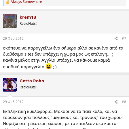
Always Somewhere
R
e
a
krem13
c
t
RetroNuts!
i
o
n
29 Φεβ 2012
#7
s
:
σκόπευα να παραγγείλω ένα σήμερα αλλά σε κανένα από τα
διαθέσιμα sites δεν υπάρχει η χώρα μας ως επιλογή... (
κανένα μέλος στην Αγγλία υπάρχει να κάνουμε καμιά
ομαδική παραγγελία
; )
Getta Robo
RetroNuts!
29 Φεβ 2012
#8
Εκπληκτικη κυκλοφορια. Μακαρι να τα παει καλα, και να
ταρακουνησει πολλους "μεγαλους και τρανους" του χωρου.
Νομιζω οτι η δευτερη εκδοση, με το επιπλεον usb και το