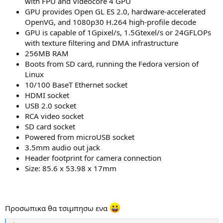
with FPU and Videocore 4 GPU
GPU provides Open GL ES 2.0, hardware-accelerated
OpenVG, and 1080p30 H.264 high-profile decode
GPU is capable of 1Gpixel/s, 1.5Gtexel/s or 24GFLOPs
with texture filtering and DMA infrastructure
256MB RAM
Boots from SD card, running the Fedora version of
Linux
10/100 BaseT Ethernet socket
HDMI socket
USB 2.0 socket
RCA video socket
SD card socket
Powered from microUSB socket
3.5mm audio out jack
Header footprint for camera connection
Size: 85.6 x 53.98 x 17mm
Προσωπικα θα τσιμπησω ενα