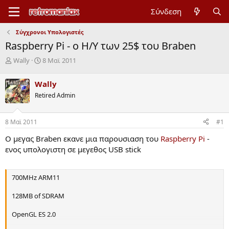
Σύνδεση
Σύγχρονοι Υπολογιστές
Raspberry Pi - o Η/Υ των 25$ του Braben
Έ
Η
Wally
8 Mαϊ 2011
ν
μ
α
ε
Wally
ρ
ρ
Retired Admin
ξ
ο
η
μ
μ
η
8 Mαϊ 2011
#1
ί
ν
ζ
ί
Ο μεγας Braben εκανε μια παρουσιαση του
Raspberry Pi
-
α
α
ενος υπολογιστη σε μεγεθος USB stick
ς
έ
ν
α
700MHz ARM11
ρ
ξ
128MB of SDRAM
η
ς
OpenGL ES 2.0