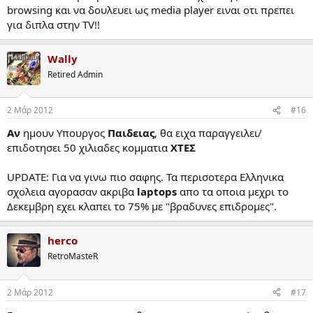
browsing και να δουλευει ως media player ειναι οτι πρεπει
για διπλα στην TV!!
Wally
Retired Admin
2 Μάρ 2012
#16
Αν
ημουν Υπουργος
Παιδειας
, θα ειχα παραγγειλει/
επιδοτησει 50 χιλιαδες κομματια
ΧΤΕΣ
UPDATE: Για να γινω πιο σαφης. Τα περισοτερα Ελληνικα
σχολεια αγορασαν ακριβα
laptops
απο τα οποια μεχρι το
Δεκεμβρη εχει κλαπει το 75% με "βραδυνες επιδρομες".
herco
RetroMasteR
2 Μάρ 2012
#17