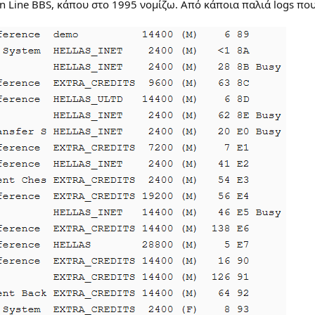
n Line BBS, κάπου στο 1995 νομίζω. Από κάποια παλιά logs που