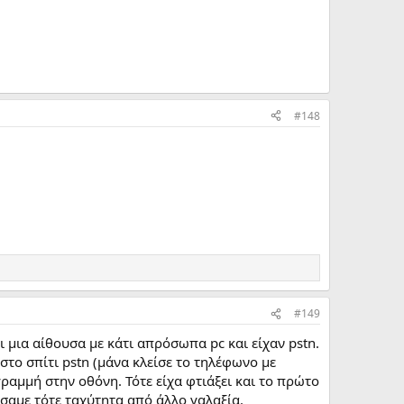
#148
#149
μια αίθουσα με κάτι απρόσωπα pc και είχαν pstn.
στο σπίτι pstn (μάνα κλείσε το τηλέφωνο με
γραμμή στην οθόνη. Τότε είχα φτιάξει και το πρώτο
σαμε τότε ταχύτητα από άλλο γαλαξία.