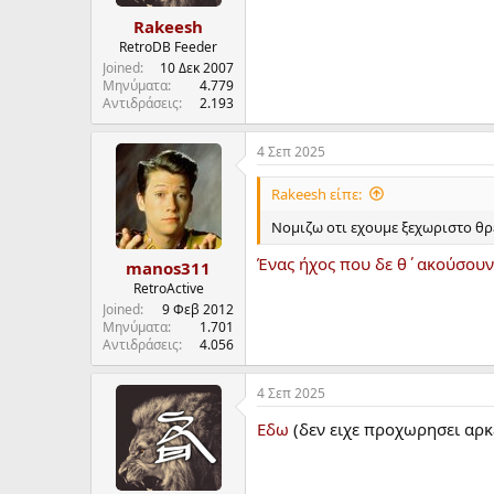
s
:
Rakeesh
RetroDB Feeder
Joined
10 Δεκ 2007
Μηνύματα
4.779
Αντιδράσεις
2.193
4 Σεπ 2025
Rakeesh είπε:
Νομιζω οτι εχουμε ξεχωριστο θρε
Ένας ήχος που δε θ΄ακούσουν 
manos311
RetroActive
Joined
9 Φεβ 2012
Μηνύματα
1.701
Αντιδράσεις
4.056
4 Σεπ 2025
Εδω
(δεν ειχε προχωρησει αρκ