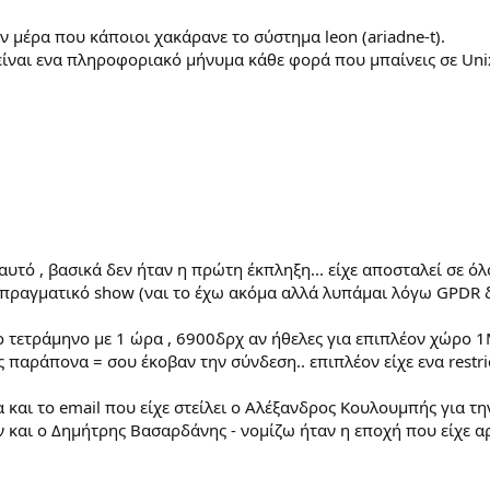
ν μέρα που κάποιοι χακάρανε το σύστημα leon (ariadne-t).
είναι ενα πληροφοριακό μήνυμα κάθε φορά που μπαίνεις σε Unix
 αυτό , βασικά δεν ήταν η πρώτη έκπληξη... είχε αποσταλεί σε όλ
... πραγματικό show (ναι το έχω ακόμα αλλά λυπάμαι λόγω GPDR
 τετράμηνο με 1 ώρα , 6900δρχ αν ήθελες για επιπλέον χώρο 
ς παράπονα = σου έκοβαν την σύνδεση.. επιπλέον είχε ενα restric
 και το email που είχε στείλει ο Αλέξανδρος Κουλουμπής για τη
ν και ο Δημήτρης Βασαρδάνης - νομίζω ήταν η εποχή που είχε αρ