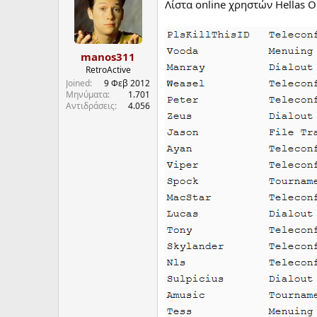
Λίστα online χρηστών Hellas O
manos311
RetroActive
Joined
9 Φεβ 2012
Μηνύματα
1.701
Αντιδράσεις
4.056