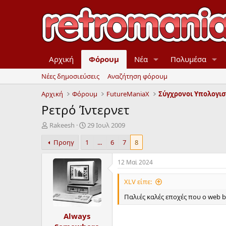
Αρχική
Φόρουμ
Νέα
Πολυμέσα
Νέες δημοσιεύσεις
Αναζήτηση φόρουμ
Αρχική
Φόρουμ
FutureManiaX
Σύγχρονοι Υπολογισ
Ρετρό Ίντερνετ
Έ
Η
Rakeesh
29 Ιουλ 2009
ν
μ
Προηγ
1
...
6
7
8
α
ε
ρ
ρ
ξ
ο
12 Mαϊ 2024
η
μ
μ
η
XLV είπε:
ί
ν
Παλιές καλές εποχές που ο web 
ζ
ί
α
α
Always
ς
έ
ν