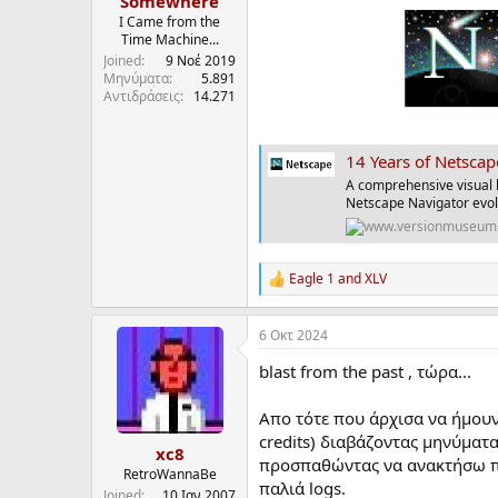
Somewhere
α
I Came from the
ρ
Time Machine...
ξ
Joined
9 Νοέ 2019
η
Μηνύματα
5.891
Αντιδράσεις
14.271
ς
14 Years of Netsca
A comprehensive visual h
Netscape Navigator evol
Eagle 1
and
XLV
R
e
a
6 Οκτ 2024
c
t
blast from the past , τώρα...
i
o
n
Απο τότε που άρχισα να ήμουν '
s
credits) διαβάζοντας μηνύματ
:
xc8
προσπαθώντας να ανακτήσω παλ
RetroWannaBe
παλιά logs.
Joined
10 Ιαν 2007