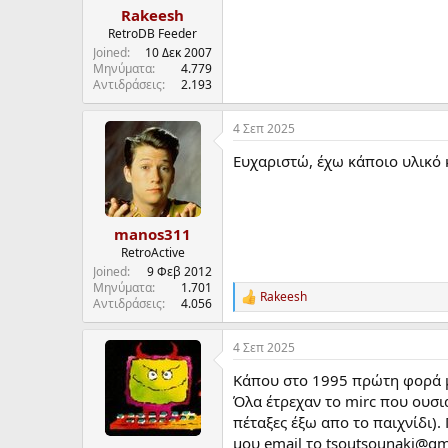
Rakeesh
RetroDB Feeder
Joined
10 Δεκ 2007
Μηνύματα
4.779
Αντιδράσεις
2.193
4 Σεπ 2025
Ευχαριστώ, έχω κάποιο υλικό κ
manos311
RetroActive
Joined
9 Φεβ 2012
Μηνύματα
1.701
Rakeesh
R
Αντιδράσεις
4.056
e
a
4 Σεπ 2025
c
t
Κάπου στο 1995 πρώτη φορά μπ
i
o
Όλα έτρεχαν το mirc που ουσια
n
πέταξες έξω απο το παιχνίδι).
s
μου email το tsoutsounaki@gm
: