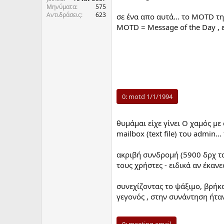
Μηνύματα
575
Αντιδράσεις
623
σε ένα απο αυτά... το MOTD τη
MOTD = Message of the Day , 
0:
motd 1/1/1994
θυμάμαι είχε γίνει Ο χαμός με
mailbox (text file) του admin
ακριβή συνδρομή (5900 δρχ το
τους χρήστες - ειδικά αν έκανε
συνεχίζοντας το ψάξιμο, βρήκα
γεγονός , στην συνάντηση ήτα
0:
meeting email