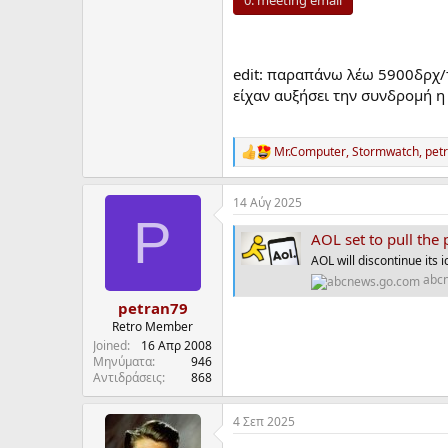
edit: παραπάνω λέω 5900δρχ/τ
είχαν αυξήσει την συνδρομή η 
Mr.Computer
,
Stormwatch
,
pet
R
e
a
14 Αύγ 2025
c
P
t
AOL set to pull the 
i
o
AOL will discontinue its 
n
abc
s
:
petran79
Retro Member
Joined
16 Απρ 2008
Μηνύματα
946
Αντιδράσεις
868
4 Σεπ 2025