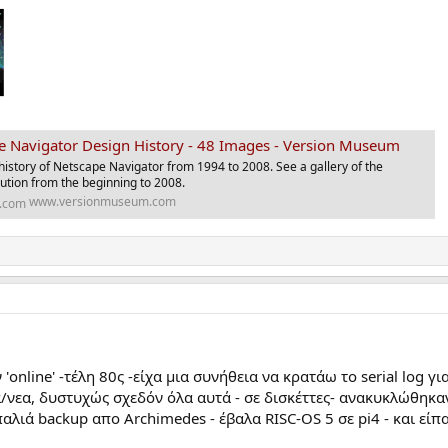
pe Navigator Design History - 48 Images - Version Museum
istory of Netscape Navigator from 1994 to 2008. See a gallery of the
ution from the beginning to 2008.
www.versionmuseum.com
online' -τέλη 80ς -είχα μια συνήθεια να κρατάω το serial log γ
α/νεα, δυστυχώς σχεδόν όλα αυτά - σε δισκέττες- ανακυκλώθηκαν
ιά backup απο Archimedes - έβαλα RISC-OS 5 σε pi4 - και είπα 