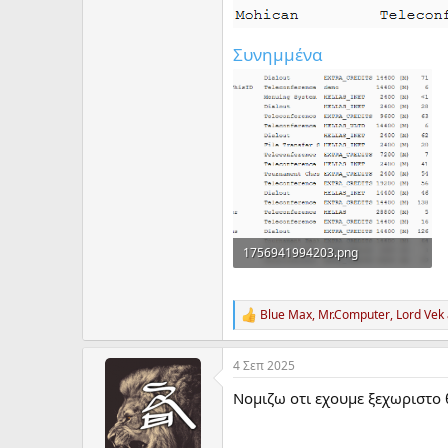
Συνημμένα
1756941994203.png
28,7 KB · Προβολές: 2
Blue Max
,
Mr.Computer
,
Lord Vek
R
e
a
4 Σεπ 2025
c
t
Νομιζω οτι εχουμε ξεχωριστο 
i
o
n