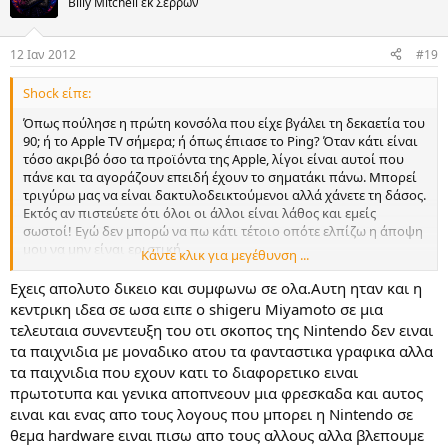
Billy Mitchell εκ Σερρών
12 Ιαν 2012
#19
Shock είπε:
Όπως πούλησε η πρώτη κονσόλα που είχε βγάλει τη δεκαετία του
90; ή το Apple TV σήμερα; ή όπως έπιασε το Ping? Όταν κάτι είναι
τόσο ακριβό όσο τα προϊόντα της Apple, λίγοι είναι αυτοί που
πάνε και τα αγοράζουν επειδή έχουν το σηματάκι πάνω. Μπορεί
τριγύρω μας να είναι δακτυλοδεικτούμενοι αλλά χάνετε τη δάσος.
Εκτός αν πιστεύετε ότι όλοι οι άλλοι είναι λάθος και εμείς
σωστοί! Εγώ δεν μπορώ να πω κάτι τέτοιο οπότε ελπίζω η άποψη
μου να μην είναι εριστική.
Κάντε κλικ για μεγέθυνση ...
Όσον αφορά την Apple, μέχρι πριν το iPhone πόσοι ήταν οι
Εχεις απολυτο δικειο και συμφωνω σε ολα.Αυτη ηταν και η
χρήστες Mac; Ξεχνάτε ότι πριν 10 χρόνια ήταν έτοιμη να κλείσει;
κεντρικη ιδεα σε ωσα ειπε ο shigeru Miyamoto σε μια
τελευταια συνεντευξη του οτι σκοπος της Nintendo δεν ειναι
Εκμεταλλεύτηκε ένα "κενό" της αγοράς και έχτισε αυτοκρατορία,
τα παιχνιδια με μοναδικο ατου τα φανταστικα γραφικα αλλα
αυτή τη στιγμή έχει το momentum, αύριο μπορεί να μην υπάρχει
τα παιχνιδια που εχουν κατι το διαφορετικο ειναι
καν, ειδικά αν βγάζει προϊόντα σαν το Apple TV. Αυτό γιατί δε το
πρωτοτυπα και γενικα αποπνεουν μια φρεσκαδα και αυτος
αγοράζει ο κόσμος; έχει κι αυτό σηματάκι
ειναι και ενας απο τους λογους που μπορει η Nintendo σε
Στο θέμα τώρα:
θεμα hardware ειναι πισω απο τους αλλους αλλα βλεπουμε