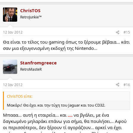
ChrisTOS
RetroJunkie™
12 Ιαν 2012
#15
Θα είναι το τέλος του gaming όπως το ξέρουμε βέβαια... κάτι
σαν μια εξευγενισμένη εκδοχή της Nintendo...
Stanfromgreece
RetroMasteR
12 Ιαν 2012
#16
ChrisTOS είπε:
Μακάρι! Θα έχει και την τύχη του Jaguar και του CD32.
Μπααα... αυτή η εταιρεία... και
....
να βγάλει, με ένα
δαγκωμένο μηλαράκι επάνω για σήμα, θα πουλήσει... Αφού
οι περισσότεροι, δεν ξέρουν τί αγοράζουν... αρκεί να έχει