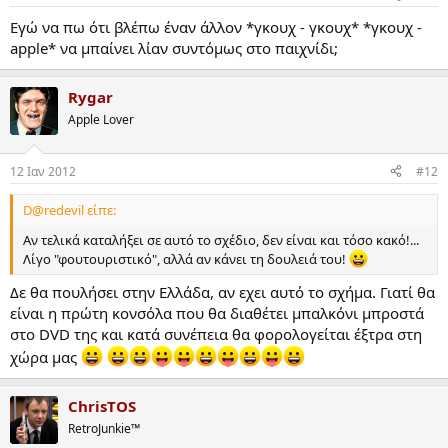
Εγώ να πω ότι βλέπω έναν άλλον *γκουχ - γκουχ* *γκουχ -
apple* να μπαίνει λίαν συντόμως στο παιχνίδι;
Rygar
Apple Lover
12 Ιαν 2012
#12
D@redevil είπε:
Αν τελικά καταλήξει σε αυτό το σχέδιο, δεν είναι και τόσο κακό!...
Λίγο "φουτουριστικό", αλλά αν κάνει τη δουλειά του!
Δε θα πουλήσει στην Ελλάδα, αν εχει αυτό το σχήμα. Γιατί θα
είναι η πρώτη κονσόλα που θα διαθέτει μπαλκόνι μπροστά
στο DVD της και κατά συνέπεια θα φορολογείται έξτρα στη
χώρα μας
ChrisTOS
RetroJunkie™