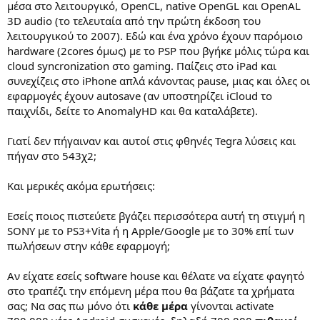
μέσα στο λειτουργικό, OpenCL, native OpenGL και OpenAL
3D audio (το τελευταία από την πρώτη έκδοση του
λειτουργικού το 2007). Εδώ και ένα χρόνο έχουν παρόμοιο
hardware (2cores όμως) με το PSP που βγήκε μόλις τώρα και
cloud syncronization στο gaming. Παίζεις στο iPad και
συνεχίζεις στο iPhone απλά κάνοντας pause, μιας και όλες οι
εφαρμογές έχουν autosave (αν υποστηρίζει iCloud το
παιχνίδι, δείτε το AnomalyHD και θα καταλάβετε).
Γιατί δεν πήγαιναν και αυτοί στις φθηνές Tegra λύσεις και
πήγαν στο 543χ2;
Και μερικές ακόμα ερωτήσεις:
Εσείς ποιος πιστεύετε βγάζει περισσότερα αυτή τη στιγμή η
SONY με το PS3+Vita ή η Apple/Google με το 30% επί των
πωλήσεων στην κάθε εφαρμογή;
Αν είχατε εσείς software house και θέλατε να είχατε φαγητό
στο τραπέζι την επόμενη μέρα που θα βάζατε τα χρήματα
σας; Να σας πω μόνο ότι
κάθε μέρα
γίνονται activate