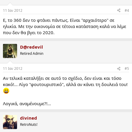
11 Ιαν 2012
#4
Ε, το 360 δεν το φτάνει πάντως. Είναι "αρχαιότερο" σε
ηλικία. Με την οικονομία σε τέτοια κατάσταση καλά να λέμε
που δεν θα βγει το 2020.
D@redevil
Retired Admin
11 Ιαν 2012
#5
Αν τελικά καταλήξει σε αυτό το σχέδιο, δεν είναι και τόσο
κακό!... Λίγο "φουτουριστικό", αλλά αν κάνει τη δουλειά του!
Λογικά, αναμένουμε?!...
divined
RetroNuts!