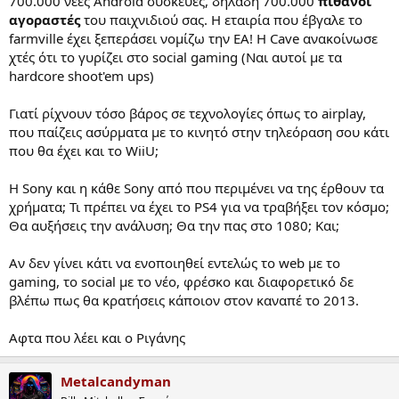
700.000 νέες Android συσκευές, δηλαδή 700.000
πιθανοί
αγοραστές
του παιχνιδιού σας. Η εταιρία που έβγαλε το
farmville έχει ξεπεράσει νομίζω την ΕΑ! Η Cave ανακοίνωσε
χτές ότι το γυρίζει στο social gaming (Ναι αυτοί με τα
hardcore shoot'em ups)
Γιατί ρίχνουν τόσο βάρος σε τεχνολογίες όπως το airplay,
που παίζεις ασύρματα με το κινητό στην τηλεόραση σου κάτι
που θα έχει και το WiiU;
Η Sony και η κάθε Sony από που περιμένει να της έρθουν τα
χρήματα; Τι πρέπει να έχει το PS4 για να τραβήξει τον κόσμο;
Θα αυξήσεις την ανάλυση; Θα την πας στο 1080; Και;
Αν δεν γίνει κάτι να ενοποιηθεί εντελώς το web με το
gaming, το social με το νέο, φρέσκο και διαφορετικό δε
βλέπω πως θα κρατήσεις κάποιον στον καναπέ το 2013.
Αφτα που λέει και ο Ριγάνης
Metalcandyman