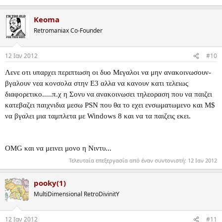
Keoma
Retromaniax Co-Founder
12 Ιαν 2012
#10
Λενε οτι υπαρχει περιπτωση οι δυο Μεγαλοι να μην ανακοινωσουν-
βγαλουν νεα κονσολα στην Ε3 αλλα να κανουν κατι τελειως
διαφορετικο.....π.χ η Σονυ να ανακοινωσει τηλεοραση που να παιζει
κατεβαζει παιχνιδια μεσω PSN που θα το εχει ενσωματωμενο και M$
να βγαλει μια ταμπλετα με Windows 8 και να τα παιζεις εκει.
ΟMG και να μεινει μονο η Νιντυ...
Τελευταία επεξεργασία από έναν συντονιστή:
12 Ιαν 2012
pooky(1)
MultiDimensional RetroDivinitY
12 Ιαν 2012
#11