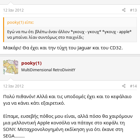
12 Ιαν 2012
#13
pooky(1) είπε:
Εγώ να πω ότι βλέπω έναν άλλον *γκουχ - γκουχ* *γκουχ - apple*
να μπαίνει λίαν συντόμως στο παιχνίδι;
Μακάρι! Θα έχει και την τύχη του Jaguar και του CD32.
pooky(1)
MultiDimensional RetroDivinitY
12 Ιαν 2012
#14
Πολύ πιθανόν! Αλλά και τις υποδομές έχει και το κεφάλαιο
για να κάνει κάτι εξαιρετικό.
Είπαμε, ευσεβής πόθος μου είναι, αλλά πόσο θα χαιρόμουν
μια μελλοντική Apple κονσόλα να πάταγε στο κεφάλι τη
SONY. Μεταχρονολογημένη εκδίκηση για ότι έκανε στη
SEGA........