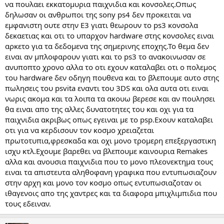
να πουλαει εκκατομυρια παιχνιδια και κονσολες.Οπως
Όλοι ψάχνουν τα λεφτά και τα λεφτά είναι αλλού, το λέω, το
δηλωσαν οι ανθρωποι της sony ps4 δεν προκειται να
ξαναλέω και θα το ξαναξαναλέω.
εμφανιστη ουτε στην Ε3 γιατι θεωρουν το ps3 κονσολα
δεκαετιας και οτι το υπαρχον hardware στης κονσολες ειναι
Η Nintendo χάραξε τη πορεία των πραγμάτων
, παιχνίδι για
όλους και όχι μόνο γι' αυτούς που θέλουν να τρέχουν με την
αρκετο για τα δεδομενα της σημερινης εποχης.Το θεμα δεν
καραμπίνα ανά χείρας.
ειναι αν μπλοφαρουν γιατι και το ps3 το ανακοινωσαν σε
ανυποπτο χρονο αλλα το οτι εχουν καταλαβει οτι ο πολεμος
Συνέχισε η φρενίτιδα του Facebook
του farmville και όλων
του hardware δεν οδηγη πουθενα και το βλεπουμε αυτο στης
αυτών των social games.
πωλησεις του psvita εναντι του 3DS και ολα αυτα οτι ειναι
νωρις ακομα και τα λοιπα τα ακουω βερεσε και αν πουλησει
Έχουν αλλάξει τόσο πολύ τα πράγματα και εμείς απλά
αρνιόμαστε να το παραδεχτούμε. Η Facebook και η Google
θα ειναι απο της αλλες δυνατοτητες του και οχι για τα
βγάζουν τα άντερα τους
μόνο από τις διαφημίσεις
χωρίς να
παιχνιδια ακριβως οπως εγειναι με το psp.Exουν καταλαβει
έχουν φτιάξει hardware αλλά ούτε και παιχνίδια!
οτι για να κερδισουν τον κοσμο χρειαζεται
πρωτοτυπια,φρεσκαδα και οχι μονο τρομερη επεξεργαστικη
Αυτοί που φτιάχνουν παιχνίδια αρνούνται να σπρώξουν τα
ισχυ κτλ.Εχουμε βαρεθει να βλεπουμε καινουρια Remakes
φράγκα που δίνανε πριν 2+ χρόνια στις κονσόλες, γιατί μπορούν
αλλα και ανουσια παιχνιδια που το μονο πλεονεκτημα τους
να βγάλουν πολλαπλάσια σε άλλες πλατφόρμες. Ποιος θα πάει να
δώσει δεκάδες μύρια σε έναν ΑΑΑ τίτλο που θα είναι παρόμοιος
ειναι τα απιστευτα αληθοφανη γραφικα που εντυπωσιαζουν
με 10 άλλους τίτλους; Ή πιστεύετε ότι είναι τόσο εύκολο να
στην αρχη και μονο τον κοσμο οπως εντυπωσιαζοταν οι
έρθουν με κάτι τόσο καινούριο και καινοτόμο ώστε να σε κάνουν
ιθαγενοις απο της χαντρες και τα διαφορα μπιχλιμπιδια που
να δώσεις 40/50?
και να βγάλουν τα λεφτά που έριξαν
;
τους εδειναν.
Θα πάνε να φτιάξουν κάτι με το 1/10 του κόστους, να το