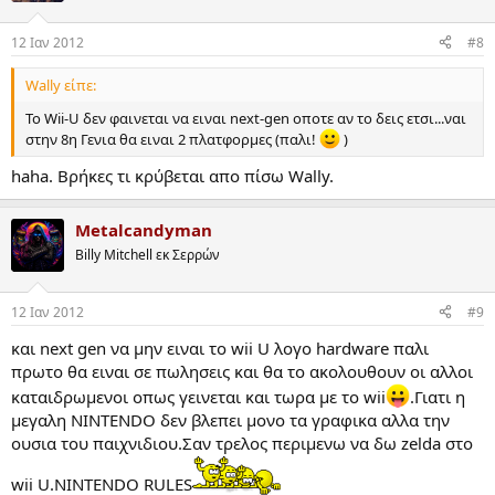
12 Ιαν 2012
#8
Wally είπε:
To Wii-U δεν φαινεται να ειναι next-gen οποτε αν το δεις ετσι...ναι
στην 8η Γενια θα ειναι 2 πλατφορμες (παλι!
)
haha. Βρήκες τι κρύβεται απο πίσω Wally.
Metalcandyman
Billy Mitchell εκ Σερρών
12 Ιαν 2012
#9
και next gen να μην ειναι το wii U λογο hardware παλι
πρωτο θα ειναι σε πωλησεις και θα το ακολουθουν οι αλλοι
καταιδρωμενοι οπως γεινεται και τωρα με το wii
.Γιατι η
μεγαλη NINTENDO δεν βλεπει μονο τα γραφικα αλλα την
ουσια του παιχνιδιου.Σαν τρελος περιμενω να δω zelda στο
wii U.NINTENDO RULES