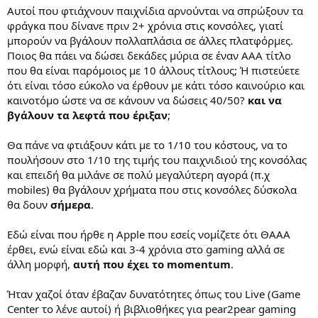
Αυτοί που φτιάχνουν παιχνίδια αρνούνται να σπρώξουν τα
φράγκα που δίνανε πριν 2+ χρόνια στις κονσόλες, γιατί
μπορούν να βγάλουν πολλαπλάσια σε άλλες πλατφόρμες.
Ποιος θα πάει να δώσει δεκάδες μύρια σε έναν ΑΑΑ τίτλο
που θα είναι παρόμοιος με 10 άλλους τίτλους; Ή πιστεύετε
ότι είναι τόσο εύκολο να έρθουν με κάτι τόσο καινούριο και
καινοτόμο ώστε να σε κάνουν να δώσεις 40/50?
και να
βγάλουν τα λεφτά που έριξαν
;
Θα πάνε να φτιάξουν κάτι με το 1/10 του κόστους, να το
πουλήσουν στο 1/10 της τιμής του παιχνιδιού της κονσόλας
και επειδή θα μιλάνε σε πολύ μεγαλύτερη αγορά (π.χ
mobiles) θα βγάλουν χρήματα που στις κονσόλες δύσκολα
θα δουν
σήμερα
.
Εδώ είναι που ήρθε η Apple που εσείς νομίζετε ότι ΘΑΑΑ
έρθει, ενώ είναι εδώ και 3-4 χρόνια στο gaming αλλά σε
άλλη μορφή,
αυτή που έχει το momentum
.
Ήταν χαζοί όταν έβαζαν δυνατότητες όπως του Live (Game
Center το λένε αυτοί) ή βιβλιοθήκες για pear2pear gaming