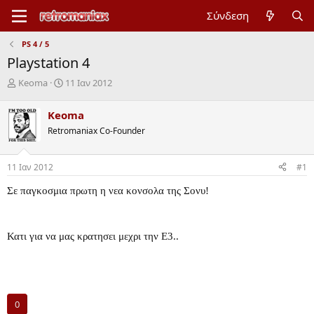
Σύνδεση
PS 4 / 5
Playstation 4
Έ
Η
Keoma
11 Ιαν 2012
ν
μ
α
ε
Keoma
ρ
ρ
Retromaniax Co-Founder
ξ
ο
η
μ
μ
η
11 Ιαν 2012
#1
ί
ν
ζ
ί
Σε παγκοσμια πρωτη η νεα κονσολα της Σονυ!
α
α
ς
έ
ν
α
Κατι για να μας κρατησει μεχρι την Ε3..
ρ
ξ
η
ς
0