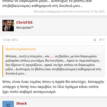
επάνω το δαγκωμένο μήλο... Δυστυχώς το βλέπω (και
επιβεβαιώνομαι) καθημερινά στη δουλειά μου...
Τελευταία επεξεργασία από έναν συντονιστή:
27 Ιαν 2012
ChrisTOS
RetroJunkie™
12 Ιαν 2012
#17
Stanfromgreece είπε:
Μπααα... αυτή η εταιρεία... και
....
να βγάλει, με ένα δαγκωμένο
μηλαράκι επάνω για σήμα, θα πουλήσει... Αφού οι περισσότεροι,
δεν ξέρουν τί αγοράζουν... αρκεί να έχει επάνω το δαγκωμένο
μήλο... Δυστυχώς το βλέπω (και επιβεβαιώνομαι) καθημερινά στη
δουλειά μου...
Μπα, είναι ένας τομέας όπου η Apple θα αποτύχει. Καταρχήν
υπάρχει η Ninty που ακριβώς το ίδιο πράγμα κάνει οπότε
έχει πολύ σοβαρό ανταγωνισμό.
Shock
S