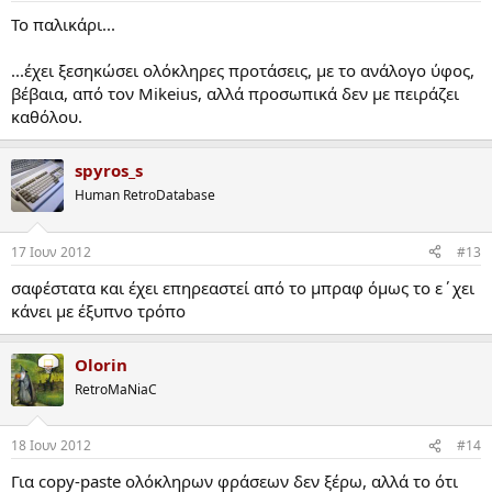
Το παλικάρι...
...έχει ξεσηκώσει ολόκληρες προτάσεις, με το ανάλογο ύφος,
βέβαια, από τον Mikeius, αλλά προσωπικά δεν με πειράζει
καθόλου.
spyros_s
Human RetroDatabase
17 Ιουν 2012
#13
σαφέστατα και έχει επηρεαστεί από το μπραφ όμως το ε΄χει
κάνει με έξυπνο τρόπο
Olorin
RetroMaNiaC
18 Ιουν 2012
#14
Για copy-paste ολόκληρων φράσεων δεν ξέρω, αλλά το ότι