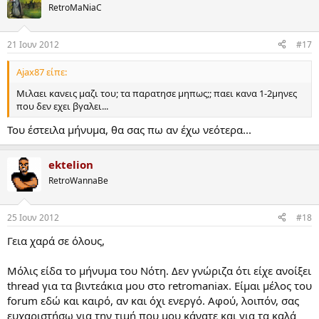
RetroMaNiaC
21 Ιουν 2012
#17
Ajax87 είπε:
Μιλαει κανεις μαζι του; τα παρατησε μηπως;; παει κανα 1-2μηνες
που δεν εχει βγαλει...
Του έστειλα μήνυμα, θα σας πω αν έχω νεότερα...
ektelion
RetroWannaBe
25 Ιουν 2012
#18
Γεια χαρά σε όλους,
Μόλις είδα το μήνυμα του Νότη. Δεν γνώριζα ότι είχε ανοίξει
thread για τα βιντεάκια μου στο retromaniax. Είμαι μέλος του
forum εδώ και καιρό, αν και όχι ενεργό. Αφού, λοιπόν, σας
ευχαριστήσω για την τιμή που μου κάνατε και για τα καλά