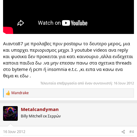
Αιαντα87 με προλαβες πριν postαρω το δευτερο μερος, μια
και υπαρχει περιορισμος μεχρι 3 youtube videos ανα reply
και φυσικα δεν προκειται για κατι καινουριο ,αλλα ενδεχεται
καποια παιδια δω .να μην επεσαν πανω στα σχετικα threads
στο byteme ή pcm ή insomnia e.t.c. ,κι ειπα να κανω ενα
θεμα κι εδω .
Τελευταία επεξεργασία από έναν συντονιστή:
16 Ιουν 2012
Mandrake
R
e
a
Metalcandyman
c
t
Billy Mitchell εκ Σερρών
i
o
n
16 Ιουν 2012
#4
s