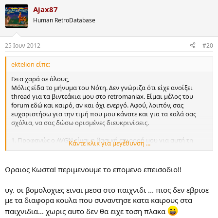
Ajax87
Human RetroDatabase
25 Ιουν 2012
#20
ektelion είπε:
Γεια χαρά σε όλους,
Μόλις είδα το μήνυμα του Νότη. Δεν γνώριζα ότι είχε ανοίξει
thread για τα βιντεάκια μου στο retromaniax. Είμαι μέλος του
forum εδώ και καιρό, αν και όχι ενεργό. Αφού, λοιπόν, σας
ευχαριστήσω για την τιμή που μου κάνατε και για τα καλά σας
σχόλια, να σας δώσω ορισμένες διευκρινίσεις.
1. Προφανώς ο AVGN είναι η βασική επιρροή μου για αυτή τη
Κάντε κλικ για μεγέθυνση ...
σειρά (πέρα από την αγάπη μου για την Amiga), αλλά δεν έχω τον
εξοπλισμό/πόρους για να κάνω κάτι αντίστοιχο. Η δουλειά του
mikeius - κυρίως όσον αφορά στο ύφος του μοντάζ - ήταν ο
Ωραιος Κωστα! περιμενουμε το επομενο επεισοδιο!!
καταλύτης που με ώθησε να επιχειρήσω κάτι αντίστοιχο με τον
AVGN (τον οποίο λατρεύω και θεωρώ τον σπουδαιότερο Internet
υγ. οι βομολοχιες ειναι μεσα στο παιχνιδι ... πιος δεν εβρισε
Celebrity που έχει υπάρξει, χωρίς καμία υπερβολή). That said,
με τα διαφορα κουλα που συναντησε κατα καιρους στα
τονίζω ότι παρά τις προφανείς επιρροές μου από την εκπληκτική
δουλειά του mikeius, δεν έχω ξεσηκώσει ενσυνείδητα ολόκληρες
παιχνιδια... χωρις αυτο δεν θα ειχε τοση πλακα