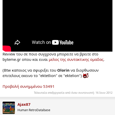
Review του σε ποιο συγχρονα μπορειτε να βρειτε στο
byteme.gr οπου και ειναι
μελος της συντακτικης ομαδας
.
(Btw καποιος να σφυριξει του
Οlorin
να διορθωσουν
επιτελους εκεινο το "ektetlion" σε "ektelion")
Προβολή συνημμένου 53491
Τελευταία επεξεργασία από έναν συντονιστή:
16 Ιουν 2012
Ajax87
Human RetroDatabase