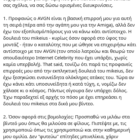
σας σχόλια, να σας δώσω ορισμένες διευκρινίσεις.
1. Προφανώς ο AVGN είναι η βασική επιρροή μου για αυτή
τη σειρά (πέρα από την αγάπη μου για την Amiga), αλλά δεν
έχω τον εξοπλισμό/πόρους για να κάνω κάτι αντίστοιχο. Η
δουλειά του mikeius - κυρίως όσον αφορά στο ύφος του
μοντάζ - ήταν ο καταλύτης που με ώθησε να επιχειρήσω κάτι
αντίστοιχο με τον AVGN (τον οποίο λατρεύω και θεωρώ τον
σπουδαιότερο Internet Celebrity που έχει υπάρξει, χωρίς
καμία υπερβολή). That said, τονίζω ότι παρά τις προφανείς
επιρροές μου από την εκπληκτική δουλειά του mikeius, δεν
έχω ξεσηκώσει ενσυνείδητα ολόκληρες ατάκες του. Τώρα αν
έχω κάνει κάτι υποσυνείδητα ή κατά τύχη, ε, νομίζω δεν
χάλασε κι ο κόσμος. Πάντως σίγουρα δεν υπάρχει δόλος.
Έχω παραδεχτεί εξ αρχής το πόσο με έχει επηρεάσει η
δουλειά του mikeius στα δικά μου βίντεο.
2. Όσον αφορά στις βομολοχίες: Προσπαθώ να μιλάω στα
βίντεό μου όπως θα μιλούσα σε φίλους. Πιστέψτε με, τις
χρησιμοποιώ όπως τις χρησιμοποιώ και στην καθημερινή
μου ομιλία. Δεν "φυτεύω" επίτηδες μπινελίκια, χάριν