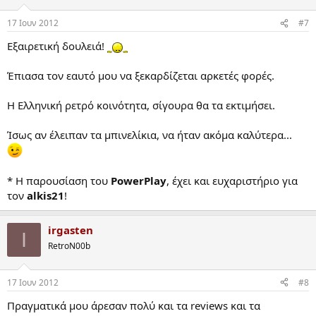
17 Ιουν 2012
#7
Εξαιρετική δουλειά!
Έπιασα τον εαυτό μου να ξεκαρδίζεται αρκετές φορές.
Η Ελληνική ρετρό κοινότητα, σίγουρα θα τα εκτιμήσει.
Ίσως αν έλειπαν τα μπινελίκια, να ήταν ακόμα καλύτερα...
* Η παρουσίαση του
PowerPlay
, έχει και ευχαριστήριο για
τον
alkis21
!
irgasten
I
RetroN00b
17 Ιουν 2012
#8
Πραγματικά μου άρεσαν πολύ και τα reviews και τα