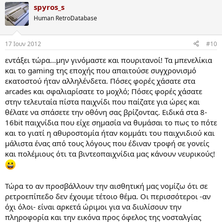
spyros_s
Human RetroDatabase
17 Ιουν 2012
#10
εντάξει τώρα...μην γινόμαστε και πουριτανοί! Τα μπενελίκια
και το gaming της εποχής που απαιτούσε συγχρονισμό
εκατοστού ήταν αλληλένδετα. Πόσες φορές χάσατε στα
arcades και σφαλιαρίσατε το μοχλό; Πόσες φορές χάσατε
στην τελευταία πίστα παιχνίδι που παίζατε για ώρες και
θέλατε να σπάσετε την οθόνη σας βρίζοντας. Ειδικά στα 8-
16bit παιχνίδια που είχε σημασία να θυμάσαι το πως το πότε
και το γιατί η αθυροστομία ήταν κομμάτι του παιχνιδιού και
μάλιστα ένας από τους λόγους που έδιναν τροφή σε γονείς
και πολέμιους ότι τα βιντεοπαιχνίδια μας κάνουν νευρικούς!
Τώρα το αν προσβάλλουν την αισθητική μας νομίζω ότι σε
ρετροεπίπεδο δεν έχουμε τέτοιο θέμα. Οι περισσότεροι -αν
όχι όλοι- είναι αρκετά ώριμοι για να διυλίσουν την
πληροφορία και την εικόνα προς όφελος της νοσταλγίας