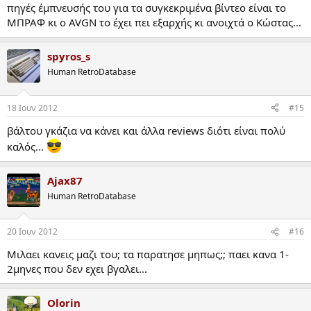
πηγές έμπνευσής του για τα συγκεκριμένα βίντεο είναι το
ΜΠΡΑΦ κι ο AVGN το έχει πει εξαρχής κι ανοιχτά ο Κώστας...
spyros_s
Human RetroDatabase
18 Ιουν 2012
#15
βάλτου γκάζια να κάνει και άλλα reviews διότι είναι πολύ
καλός...
Ajax87
Human RetroDatabase
20 Ιουν 2012
#16
Μιλαει κανεις μαζι του; τα παρατησε μηπως;; παει κανα 1-
2μηνες που δεν εχει βγαλει...
Olorin