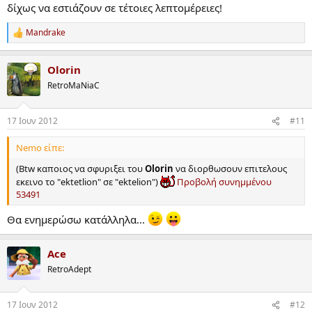
δίχως να εστιάζουν σε τέτοιες λεπτομέρειες!
Mandrake
R
e
a
Olorin
c
t
RetroMaNiaC
i
o
n
17 Ιουν 2012
#11
s
:
Nemo είπε:
(Btw καποιος να σφυριξει του
Οlorin
να διορθωσουν επιτελους
εκεινο το "ektetlion" σε "ektelion")
Προβολή συνημμένου
53491
Θα ενημερώσω κατάλληλα...
Ace
RetroAdept
17 Ιουν 2012
#12