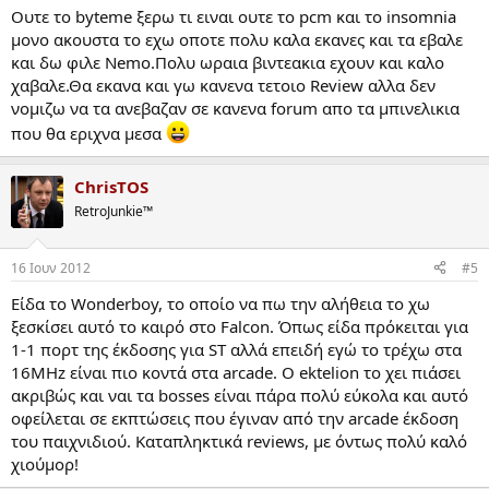
:
Ουτε το byteme ξερω τι ειναι ουτε το pcm και το insomnia
μονο ακουστα το εχω οποτε πολυ καλα εκανες και τα εβαλε
και δω φιλε Nemo.Πολυ ωραια βιντεακια εχουν και καλο
χαβαλε.Θα εκανα και γω κανενα τετοιο Review αλλα δεν
νομιζω να τα ανεβαζαν σε κανενα forum απο τα μπινελικια
που θα εριχνα μεσα
ChrisTOS
RetroJunkie™
16 Ιουν 2012
#5
Είδα το Wonderboy, το οποίο να πω την αλήθεια το χω
ξεσκίσει αυτό το καιρό στο Falcon. Όπως είδα πρόκειται για
1-1 πορτ της έκδοσης για ST αλλά επειδή εγώ το τρέχω στα
16MHz είναι πιο κοντά στα arcade. Ο ektelion το χει πιάσει
ακριβώς και ναι τα bosses είναι πάρα πολύ εύκολα και αυτό
οφείλεται σε εκπτώσεις που έγιναν από την arcade έκδοση
του παιχνιδιού. Καταπληκτικά reviews, με όντως πολύ καλό
χιούμορ!