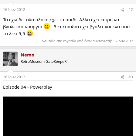
16 Ιουν 2012
#2
Τα εχω δει ολα πλακα εχει το παιδι. Αλλα εχει καιρο να
βγαλει καινουργιο
. 5 επεισοδια εχει βγαλει και ενα που
το λεει 5,5
.
Τελευταία επεξεργασία από έναν συντονιστή:
16 Ιουν 2012
Nemo
RetroMuseum GateKeepeR
16 Ιουν 2012
#3
Episode 04 - Powerplay