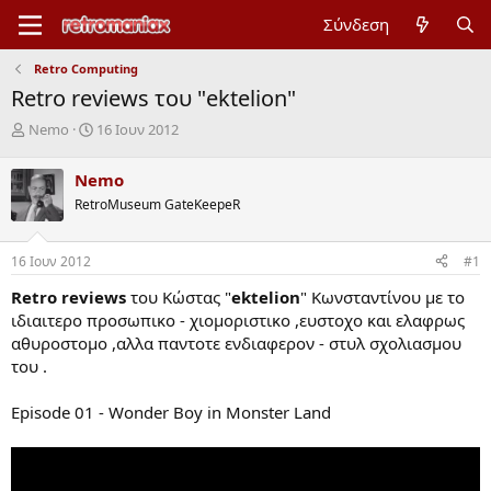
Σύνδεση
Retro Computing
Retro reviews του "ektelion"
Έ
Η
Nemo
16 Ιουν 2012
ν
μ
α
ε
Nemo
ρ
ρ
RetroMuseum GateKeepeR
ξ
ο
η
μ
μ
η
16 Ιουν 2012
#1
ί
ν
ζ
ί
Retro reviews
του Κώστας "
ektelion
" Κωνσταντίνου με το
α
α
ιδιαιτερο προσωπικο - χιομοριστικo ,ευστοχο και ελαφρως
ς
έ
αθυροστομο ,αλλα παντοτε ενδιαφερον - στυλ σχολιασμου
ν
του .
α
ρ
ξ
Episode 01 - Wonder Boy in Monster Land
η
ς