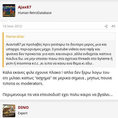
Ajax87
Human RetroDatabase
16 Ιουν 2012
#6
Nemo είπε:
Αιαντα87 με προλαβες πριν postαρω το δευτερο μερος, μια και
υπαρχει περιορισμος μεχρι 3 youtube videos ανα reply και
φυσικα δεν προκειται για κατι καινουριο ,αλλα ενδεχεται καποια
παιδια δω .να μην επεσαν πανω στα σχετικα threads στο byteme ή
pcm ή insomnia e.t.c. ,κι ειπα να κανω ενα θεμα κι εδω .
Καλα εκανες φιλε εχουνε πλακα ! απλα δεν ξερω λογω του
οτι μιλαει καπως "ασχημα" σε μερικα σημεια , μηπως πουνε
τιποτα οι moderators.
Περιμενουμε τα νεα επεισοδια!! εχει πολυ καιρο να βγαλει...
DINO
Expert