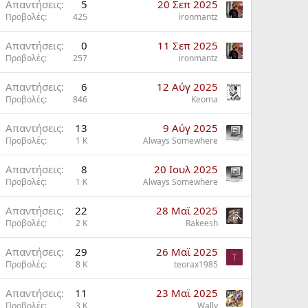
Απαντήσεις
5
20 Σεπ 2025
Προβολές
425
ironmantz
ω
Απαντήσεις
0
11 Σεπ 2025
Προβολές
257
ironmantz
Απαντήσεις
6
12 Αύγ 2025
Προβολές
846
Keoma
Απαντήσεις
13
9 Αύγ 2025
Προβολές
1 K
Always Somewhere
Απαντήσεις
8
20 Ιουλ 2025
Προβολές
1 K
Always Somewhere
Απαντήσεις
22
28 Mαϊ 2025
Προβολές
2 K
Rakeesh
Απαντήσεις
29
26 Mαϊ 2025
T
Προβολές
8 K
teorax1985
Απαντήσεις
11
23 Mαϊ 2025
Προβολές
3 K
Wally