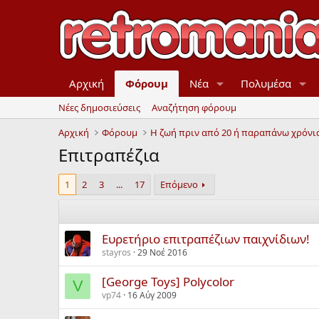
Αρχική
Φόρουμ
Νέα
Πολυμέσα
Νέες δημοσιεύσεις
Αναζήτηση φόρουμ
Αρχική
Φόρουμ
Επιτραπέζια
1
2
3
...
17
Επόμενο
Ευρετήριο επιτραπέζιων παιχνίδιων!
stayros
29 Νοέ 2016
[George Toys] Polycolor
V
vp74
16 Αύγ 2009