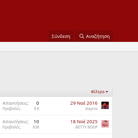
Σύνδεση
Αναζήτηση
Φίλτρα
Απαντήσεις
0
29 Νοέ 2016
Προβολές
9 K
stayros
Απαντήσεις
10
18 Νοέ 2025
φ
Προβολές
938
BETTY BOOP