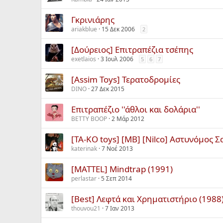
Γκρινιάρης
ariakblue
15 Δεκ 2006
2
[Δούρειος] Επιτραπέζια τσέπης
exetlaios
3 Ιουλ 2006
5
6
7
[Assim Toys] Τερατοδρομίες
DINO
27 Δεκ 2015
Επιτραπέζιο ''άθλοι και δολάρια''
BETTY BOOP
2 Μάρ 2012
[TA-KO toys] [MB] [Nilco] Αστυνόμος Σ
katerinak
7 Νοέ 2013
[MATTEL] Mindtrap (1991)
perlastar
5 Σεπ 2014
[Best] Λεφτά και Χρηματιστήριο (1988
thouvou21
7 Ιαν 2013